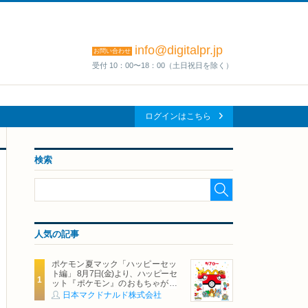
info@digitalpr.jp
お問い合わせ
受付 10：00〜18：00（土日祝日を除く）
ログインはこちら
検索
人気の記事
ポケモン夏マック「ハッピーセッ
ト編」 8月7日(金)より、ハッピーセ
ット『ポケモン』のおもちゃが期
間限定登場
日本マクドナルド株式会社