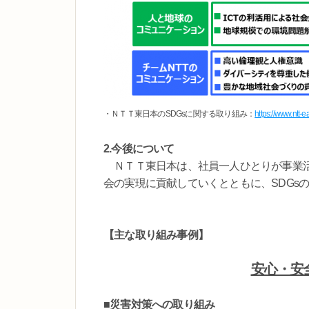
・ＮＴＴ東日本のSDGsに関する取り組み：
https://www.ntt-e
2.今後について
ＮＴＴ東日本は、社員一人ひとりが事業活
会の実現に貢献していくとともに、SDGs
【主な取り組み事例】
安心・安
■災害対策への取り組み