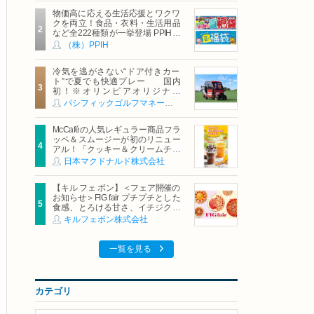
物価高に応える生活応援とワクワ
クを両立！食品・衣料・生活用品
など全222種類が一挙登場 PPIHグ
ループ「夏福袋」＆セール 8月6日
（株）PPIH
(木)より順次スタート
冷気を逃がさない“ドア付きカー
ト”で夏でも快適プレー 国内
初！※オリンピアオリジナル
「AirCon Cart（エアコンカー
パシフィックゴルフマネージメント株式会社
ト）」導入 | ＰＧＭ
McCaféの人気レギュラー商品フラ
ッペ＆スムージーが初のリニュー
アル！「クッキー＆クリームチョ
コフラッペ」「マンゴースムージ
日本マクドナルド株式会社
ー」8月5日（水）から販売開始
【キル フェ ボン】＜フェア開催の
お知らせ＞FIG fair プチプチとした
食感、とろける甘さ、イチジクの
魅力をたっぷりと。新作を含め、
キルフェボン株式会社
イチジク尽くしの全4種が登場8月
20日（木）スタート
一覧を見る
カテゴリ