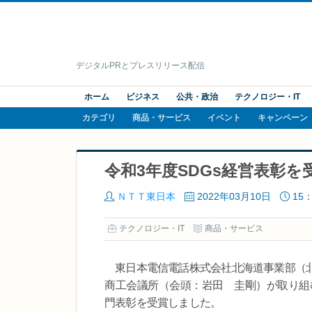
デジタルPRとプレスリリース配信
ホーム
ビジネス
公共・政治
テクノロジー・IT
カテゴリ
商品・サービス
イベント
キャンペーン
令和3年度SDGs経営表彰
ＮＴＴ東日本
2022年03月10日
15：
テクノロジー・IT
商品・サービス
東日本電信電話株式会社北海道事業部（北
商工会議所（会頭：岩田 圭剛）が取り組む
門表彰を受賞しました。