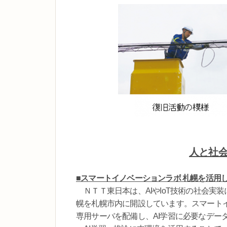
人と社
■スマートイノベーションラボ 札幌を活用
ＮＴＴ東日本は、AIやIoT技術の社会実
幌を札幌市内に開設しています。スマートイ
専用サーバを配備し、AI学習に必要なデー