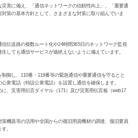
災害に備え、「通信ネットワークの信頼性向上」、「重要通
害対策の基本方針として、さまざまな対策に取り組んでいま
伝送路の複数ルート化や24時間365日のネットワーク監視
発生しても通信サービスが途絶えないように備えています。
御し、110番・119番等の緊急通信や重要通信を守るとと
の公衆電話（特設公衆電話）を設置し通信を確保します。
、災害用伝言ダイヤル（171）及び災害用伝言板（web17
策機器等の活用や全国からの復旧用資機材の調達、復旧要員
ます。