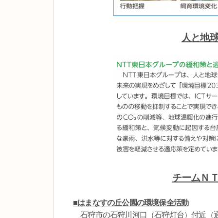
人と地
チームＮ
■はまなすの丘公園の環境保全活動
石狩市の石狩川河口（石狩灯台）付近（通