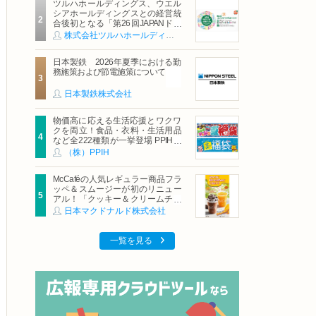
ツルハホールディングス、ウエル
シアホールディングスとの経営統
合後初となる「第26回JAPANドラ
ッグストアショー」に出展
株式会社ツルハホールディングス
日本製鉄 2026年夏季における勤
務施策および節電施策について
日本製鉄株式会社
物価高に応える生活応援とワクワ
クを両立！食品・衣料・生活用品
など全222種類が一挙登場 PPIHグ
ループ「夏福袋」＆セール 8月6日
（株）PPIH
(木)より順次スタート
McCaféの人気レギュラー商品フラ
ッペ＆スムージーが初のリニュー
アル！「クッキー＆クリームチョ
コフラッペ」「マンゴースムージ
日本マクドナルド株式会社
ー」8月5日（水）から販売開始
一覧を見る