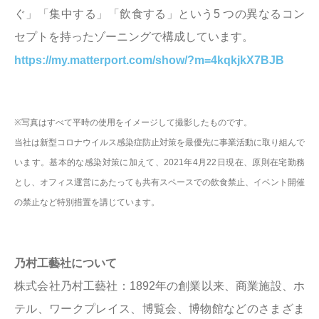
ぐ」「集中する」「飲食する」という5 つの異なるコン
セプトを持ったゾーニングで構成しています。
https://my.matterport.com/show/?m=4kqkjkX7BJB
※写真はすべて平時の使用をイメージして撮影したものです。
当社は新型コロナウイルス感染症防止対策を最優先に事業活動に取り組んで
います。基本的な感染対策に加えて、2021年4月22日現在、原則在宅勤務
とし、オフィス運営にあたっても共有スペースでの飲食禁止、イベント開催
の禁止など特別措置を講じています。
乃村工藝社について
株式会社乃村工藝社：1892年の創業以来、商業施設、ホ
テル、ワークプレイス、博覧会、博物館などのさまざま