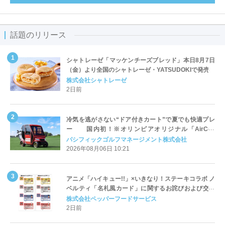
話題のリリース
シャトレーゼ「マッケンチーズブレッド」本日8月7日
（金）より全国のシャトレーゼ・YATSUDOKIで発売
株式会社シャトレーゼ
2日前
冷気を逃がさない“ドア付きカート”で夏でも快適プレ
ー 国内初！※オリンピアオリジナル「AirCon
Cart（エアコンカート）」導入 | ＰＧＭ
パシフィックゴルフマネージメント株式会社
2026年08月06日 10:21
アニメ「ハイキュー!!」×いきなり！ステーキコラボ ノ
ベルティ「名札風カード」に関するお詫びおよび交換
対応についてのご案内
株式会社ペッパーフードサービス
2日前