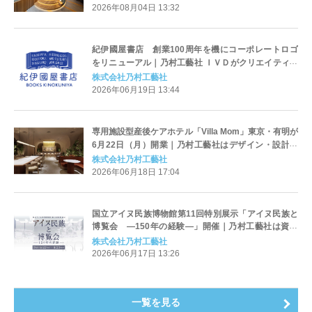
2026年08月04日 13:32
紀伊國屋書店 創業100周年を機にコーポレートロゴ
をリニューアル｜乃村工藝社 ＩＶＤがクリエイティブ
パートナーとして参画
株式会社乃村工藝社
2026年06月19日 13:44
専用施設型産後ケアホテル「Villa Mom」東京・有明が
6月22日（月）開業｜乃村工藝社はデザイン・設計と
施工、サービスコンセプトを担当
株式会社乃村工藝社
2026年06月18日 17:04
国立アイヌ民族博物館第11回特別展示「アイヌ民族と
博覧会 ―150年の経験―」開催｜乃村工藝社は資料
貸出と展示設計・グラフィックデザインを担当
株式会社乃村工藝社
2026年06月17日 13:26
一覧を見る