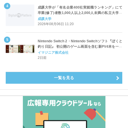
成蹊大学が「有名企業400社実就職ランキング」にて
卒業(修了)者数1,000人以上2,000人未満の私立大学で
全国第1位を獲得！～実就職率は26.5%（前年比＋
成蹊大学
4.3pt）に伸長、東京の私立大学でも10位にランクイン
2026年08月06日 11:20
～
Nintendo Switch 2・Nintendo Switchソフト『ぼくと
釣り日記』 初公開のゲーム画面を含む新PV4本を一挙
公開！
イマジニア株式会社
2日前
一覧を見る