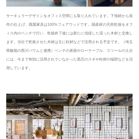
サーキュラーデザインをオフィス空間にも取り入れています。下地材から造
作の仕上げ、既製家具は100%フェアウッドです。国産材の天然乾燥をオフ
ィス内のベンチで行い、乾燥終了後には新たに伐採した湿った木材と交換し
ます。当社で乾燥させた木材は主に柱材などで活用される予定です。（埼玉
県飯能の西川バウムと連携）ベンチの座面やローテーブル、スツールの土台
には、今まで有効に活用されていなかった黒芯のスギや柱材の端部などを活
用しています。