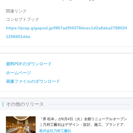
関連リンク
コンセプトブック
https://prap.gigapod.jp/f807ad5f4378dcec1d2a8aba2788024
1256601dda
資料PDFのダウンロード
ホームページ
画像ファイルのダウンロード
その他のリリース
「界 松本」が8月4日（火）全館リニューアルオープン
｜乃村工藝社はデザイン・設計、施工、ブランドアー
ト、サインデザインを担当
株式会社乃村工藝社