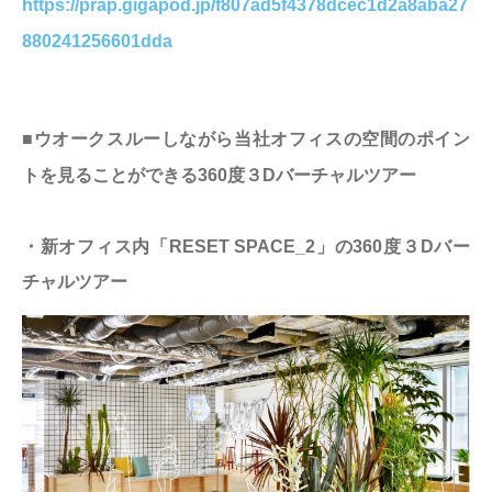
https://prap.gigapod.jp/f807ad5f4378dcec1d2a8aba27
880241256601dda
■ウオークスルーしながら当社オフィスの空間のポイン
トを見ることができる360度３Dバーチャルツアー
・新オフィス内「RESET SPACE_2」の360度３Dバー
チャルツアー