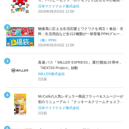
り、ハッピーセット『ポケモン』のおもちゃが期間限
定登場
日本マクドナルド株式会社
2026年08月03日 12:00
物価高に応える生活応援とワクワクを両立！食品・衣
料・生活用品など全222種類が一挙登場 PPIHグループ
「夏福袋」＆セール 8月6日(木)より順次スタート
（株）PPIH
2026年08月03日 12:00
高速バス「WILLER EXPRESS」運行開始20周年、
「NEXT20 Project」始動
WILLER株式会社
2日前
McCaféの人気レギュラー商品フラッペ＆スムージーが
初のリニューアル！「クッキー＆クリームチョコフラ
ッペ」「マンゴースムージー」8月5日（水）から販売
日本マクドナルド株式会社
開始
2日前