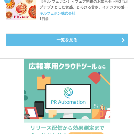
【キル フェ ボン】＜フェア開催のお知らせ＞FIG fair
プチプチとした食感、とろける甘さ、イチジクの魅力
をたっぷりと。新作を含め、イチジク尽くしの全4種が
キルフェボン株式会社
登場8月20日（木）スタート
1日前
一覧を見る