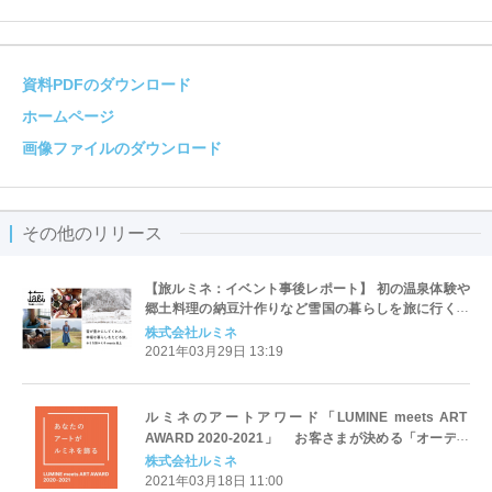
資料PDFのダウンロード
ホームページ
画像ファイルのダウンロード
その他のリリース
【旅ルミネ：イベント事後レポート】 初の温泉体験や
郷土料理の納豆汁作りなど雪国の暮らしを旅に行く前
に知れる”旅じたくの旅”
株式会社ルミネ
2021年03月29日 13:19
ルミネのアートアワード「LUMINE meets ART
AWARD 2020-2021」 お客さまが決める「オーディ
エンス賞」は市川大翔さんの「Life Line」に決定
株式会社ルミネ
2021年03月18日 11:00