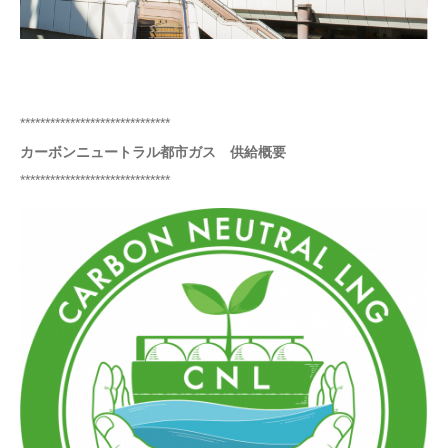
******************************
カーボンニュートラル都市ガス 供給概要
******************************