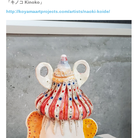
「キノコ Kinoko」
http://koyamaartprojects.com/artists/naoki-koide/