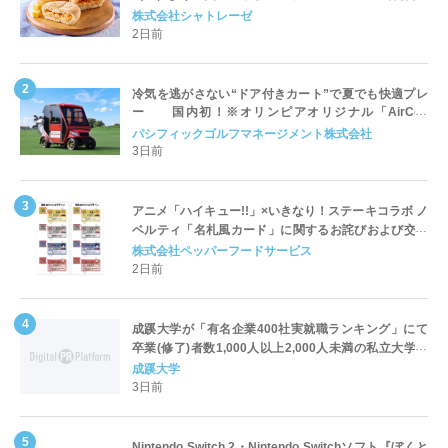
株式会社シャトレーゼ
2日前
冷気を逃がさない“ドア付きカート”で夏でも快適プレ
ー 国内初！※オリンピアオリジナル「AirCon
Cart（エアコンカート）」導入 | ＰＧＭ
パシフィックゴルフマネージメント株式会社
3日前
アニメ「ハイキュー!!」×いきなり！ステーキコラボ ノ
ベルティ「名札風カード」に関するお詫びおよび交換
対応についてのご案内
株式会社ペッパーフードサービス
2日前
成蹊大学が「有名企業400社実就職ランキング」にて
卒業(修了)者数1,000人以上2,000人未満の私立大学で
全国第1位を獲得！～実就職率は26.5%（前年比＋
成蹊大学
4.3pt）に伸長、東京の私立大学でも10位にランクイン
3日前
～
Nintendo Switch 2・Nintendo Switchソフト『ぼくと