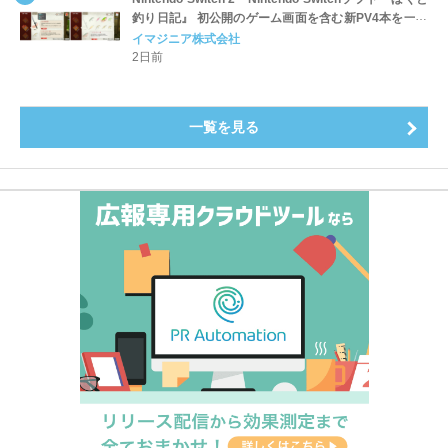
釣り日記』 初公開のゲーム画面を含む新PV4本を一挙
公開！
イマジニア株式会社
2日前
一覧を見る