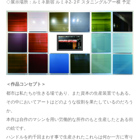
◇展示場所：ルミネ新宿 ルミネ2-２F スタニングルアー横 予定
＜作品コンセプト＞
都市は私たちが生きる場であり、また資本の生産装置でもある。
その中においてアートはどのような役割を果たしているのだろう
か。
本作は自作のマシンを用い労働的な所作のもと生産したとある街
の絵です。
ハンドルを約千回まわす事で生産されたこれらは何か一方に寄り