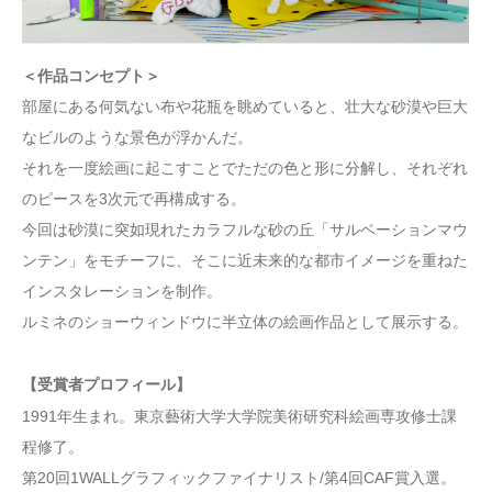
＜作品コンセプト＞
部屋にある何気ない布や花瓶を眺めていると、壮大な砂漠や巨大
なビルのような景色が浮かんだ。
それを一度絵画に起こすことでただの色と形に分解し、それぞれ
のピースを3次元で再構成する。
今回は砂漠に突如現れたカラフルな砂の丘「サルベーションマウ
ンテン」をモチーフに、そこに近未来的な都市イメージを重ねた
インスタレーションを制作。
ルミネのショーウィンドウに半立体の絵画作品として展示する。
【受賞者プロフィール】
1991年生まれ。東京藝術大学大学院美術研究科絵画専攻修士課
程修了。
第20回1WALLグラフィックファイナリスト/第4回CAF賞入選。