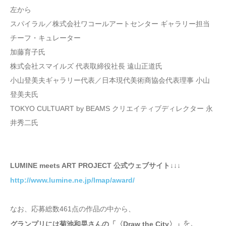
左から
スパイラル／株式会社ワコールアートセンター ギャラリー担当
チーフ・キュレーター
加藤育子氏
株式会社スマイルズ 代表取締役社長 遠山正道氏
小山登美夫ギャラリー代表／日本現代美術商協会代表理事 小山
登美夫氏
TOKYO CULTUART by BEAMS クリエイティブディレクター 永
井秀二氏
LUMINE meets ART PROJECT 公式ウェブサイト↓↓↓
http://www.lumine.ne.jp/lmap/award/
なお、応募総数461点の作品の中から、
を、
グランプリには菊池和晃さんの「〈Draw the City〉」