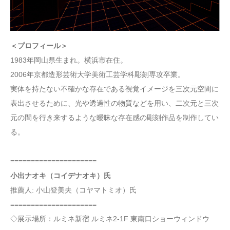
＜プロフィール＞
1983年岡山県生まれ。横浜市在住。
2006年京都造形芸術大学美術工芸学科彫刻専攻卒業。
実体を持たない不確かな存在である視覚イメージを三次元空間に
表出させるために、光や透過性の物質などを用い、二次元と三次
元の間を行き来するような曖昧な存在感の彫刻作品を制作してい
る。
=====================
小出ナオキ（コイデナオキ）氏
推薦人: 小山登美夫（コヤマトミオ）氏
=====================
◇展示場所：ルミネ新宿 ルミネ2-1F 東南口ショーウィンドウ