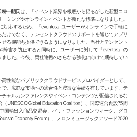
の清田耕一朗氏
は、「イベント業界を根底から揺るがした新型コロ
リーミングやオンラインイベントが新たな標準になりました。
対応するため、『eventos』ユーザーがオンラインで手軽に
るだけでなく、テンセントクラウドのサポートを通じてアプリ
させる機能も提供できるようになりました。当社とテンセント
障害を防止すると同時に、ユーザーに対して『eventos』の
きました。今後、両社連携のさらなる強化に向けて期待してい
い高性能なパブリッククラウドサービスプロバイダーとして、
とで、広範な市場への適合性と豊富な実績を有しています。テ
ーチャルカンファレンスやイベントコンテンツが配信されるな
 Global Education Coalition）、国際連合創設75周
回中国輸出入商品交易会、パリ・ファッションウィーク、グロ
rism Economy Forum）、メロンミュージックアワード2020