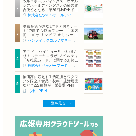
ツルハホールディングス、ウエル
シアホールディングスとの経営統
合後初となる「第26回JAPANドラ
ッグストアショー」に出展
株式会社ツルハホールディングス
冷気を逃がさない“ドア付きカー
ト”で夏でも快適プレー 国内
初！※オリンピアオリジナル
「AirCon Cart（エアコンカー
パシフィックゴルフマネージメント株式会社
ト）」導入 | ＰＧＭ
アニメ「ハイキュー!!」×いきな
り！ステーキコラボ ノベルティ
「名札風カード」に関するお詫び
および交換対応についてのご案内
株式会社ペッパーフードサービス
物価高に応える生活応援とワクワ
クを両立！食品・衣料・生活用品
など全222種類が一挙登場 PPIHグ
ループ「夏福袋」＆セール 8月6日
（株）PPIH
(木)より順次スタート
一覧を見る