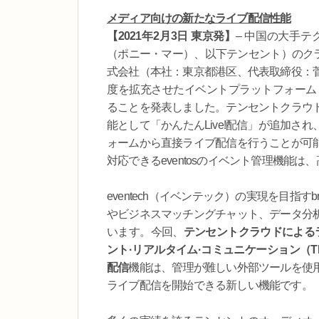
メディア向けの新たなライブ配信性能
【2021年2月3日 東京発】
– 中国の大手
（ポニー・マー）、以下テンセント）のクラウ
式会社（本社：東京都港区、代表取締役：
度を拡充させたイベントプラットフォーム「e
ることを発表しました。テンセントクラウ
能として「かんたんLive!配信」が追加
ォームから直接ライブ配信を行うことが可
対応できるeventosのイベント管理機能
eventech（イベンテック）の実現を目指すbr
やビジネスマッチングチャット、データ分
います。今回、
テンセントクラウドによるラ
ント·リアルタイム·コミュニケーション（T
配信
機能は、管理が難しい外部ツールを使
ライブ配信を開始できる新しい機能です。