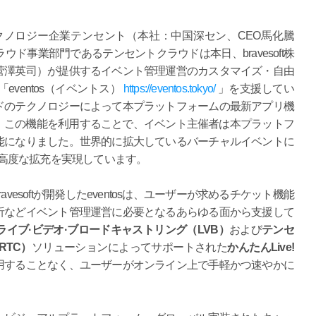
テクノロジー企業テンセント（本社：中国深セン、CEO馬化騰
ド事業部門であるテンセントクラウドは本日、bravesoft株
菅澤英司）が提供するイベント管理運営のカスタマイズ・自由
ventos（イベントス）
https://eventos.tokyo/
」を支援してい
ドのテクノロジーによって本プラットフォームの最新アプリ機
され、この機能を利用することで、イベント主催者は本プラットフ
能になりました。世界的に拡大しているバーチャルイベントに
は、高度な拡充を実現しています。
avesoftが開発したeventosは、ユーザーが求めるチケット機能
析などイベント管理運営に必要となるあらゆる面から支援して
イブ·ビデオ·ブロードキャストリング（LVB）
および
テンセ
RTC）
ソリューションによってサポートされた
かんたんLive!
用することなく、ユーザーがオンライン上で手軽かつ速やかに