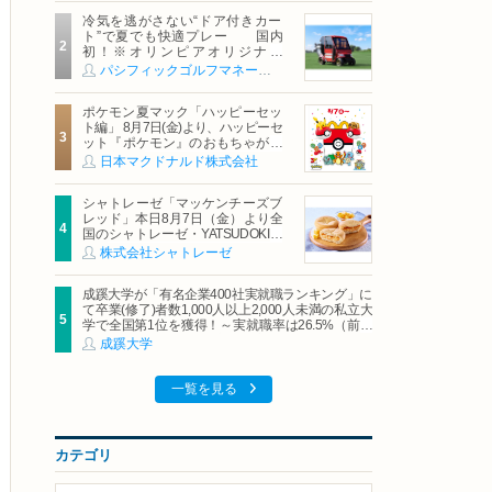
冷気を逃がさない“ドア付きカー
ト”で夏でも快適プレー 国内
初！※オリンピアオリジナル
「AirCon Cart（エアコンカー
パシフィックゴルフマネージメント株式会社
ト）」導入 | ＰＧＭ
ポケモン夏マック「ハッピーセッ
ト編」 8月7日(金)より、ハッピーセ
ット『ポケモン』のおもちゃが期
間限定登場
日本マクドナルド株式会社
シャトレーゼ「マッケンチーズブ
レッド」本日8月7日（金）より全
国のシャトレーゼ・YATSUDOKIで
発売
株式会社シャトレーゼ
成蹊大学が「有名企業400社実就職ランキング」に
て卒業(修了)者数1,000人以上2,000人未満の私立大
学で全国第1位を獲得！～実就職率は26.5%（前年
比＋4.3pt）に伸長、東京の私立大学でも10位にラ
成蹊大学
ンクイン～
一覧を見る
カテゴリ