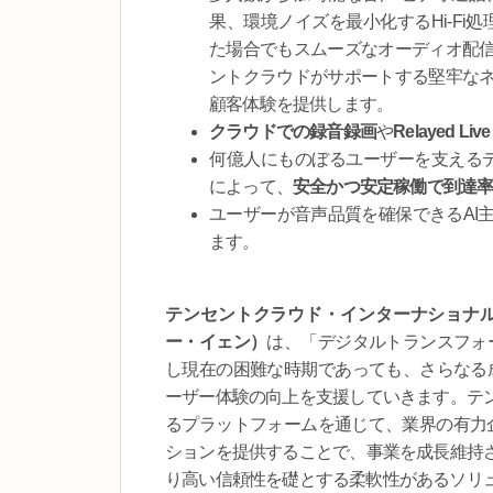
果、環境ノイズを最小化するHi-Fi
た場合でもスムーズなオーディオ配
ントクラウドがサポートする堅牢な
顧客体験を提供します。
クラウドでの録音録画
や
Relayed Live
何億人にものぼるユーザーを支えるテンセン
によって、
安全かつ安定稼働で到達
ユーザーが音声品質を確保できるAI
ます。
テンセントクラウド・インターナショナルの
ー・イェン）
は、「デジタルトランスフォ
し現在の困難な時期であっても、さらなる
ーザー体験の向上を支援していきます。テ
るプラットフォームを通じて、業界の有力企
ションを提供することで、事業を成長維持
り高い信頼性を礎とする柔軟性があるソリ