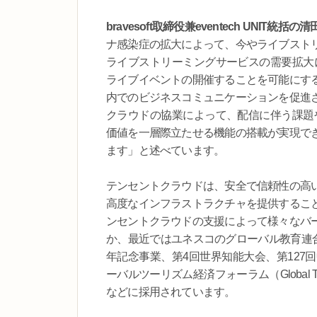
bravesoft取締役兼eventech UNIT統括
ナ感染症の拡大によって、今やライブスト
ライブストリーミングサービスの需要拡大に
ライブイベントの開催することを可能にす
内でのビジネスコミュニケーションを促進
クラウドの協業によって、配信に伴う課題や
価値を一層際立たせる機能の搭載が実現で
ます」と述べています。
テンセントクラウドは、安全で信頼性の高
高度なインフラストラクチャを提供するこ
ンセントクラウドの支援によって様々なバ
か、最近ではユネスコのグローバル教育連合（UNESCO
年記念事業、第4回世界知能大会、第127
ーバルツーリズム経済フォーラム（Global Tou
などに採用されています。