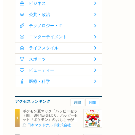
ビジネス
公共・政治
テクノロジー・IT
エンターテイメント
ライフスタイル
スポーツ
ビューティー
医療・科学
アクセスランキング
週間
月間
ポケモン夏マック「ハッピーセッ
ト編」 8月7日(金)より、ハッピーセ
ット『ポケモン』のおもちゃが期
間限定登場
日本マクドナルド株式会社