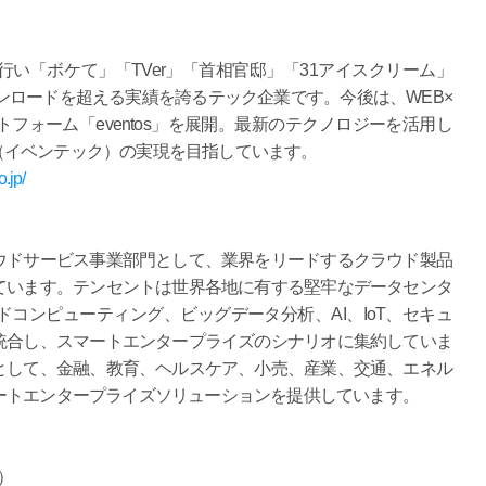
い「ボケて」「TVer」「首相官邸」「31アイスクリーム」
ウンロードを超える実績を誇るテック企業です。今後は、WEB×
フォーム「eventos」を展開。最新のテクノロジーを活用し
ch（イベンテック）の実現を目指しています。
.jp/
ウドサービス事業部門として、業界をリードするクラウド製品
ています。テンセントは世界各地に有する堅牢なデータセンタ
コンピューティング、ビッグデータ分析、AI、IoT、セキュ
統合し、スマートエンタープライズのシナリオに集約していま
として、金融、教育、ヘルスケア、小売、産業、交通、エネル
ートエンタープライズソリューションを提供しています。
）