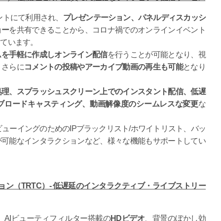
ベントにて利用され、
プレゼンテーション、パネルディスカッシ
ョー
を共有できることから、コロナ禍でのオンラインイベント
しています。
ムを手軽に作成しオンライン配信
を行うことが可能となり、視
、さらに
コメントの投稿やアーカイブ動画の再生も可能
となり
処理、スプラッシュスクリーン上でのインスタント配信、低遅
ブロードキャスティング、動画解像度のシームレスな変更
な
。
ビューイングのためのIPブラックリスト/ホワイトリスト、バッ
が可能なインタラクションなど、様々な機能もサポートしてい
ン（TRTC）- 低遅延のインタラクティブ・ライブストリー
、AIビューティフィルター搭載の
HDビデオ
、背景のぼかし効