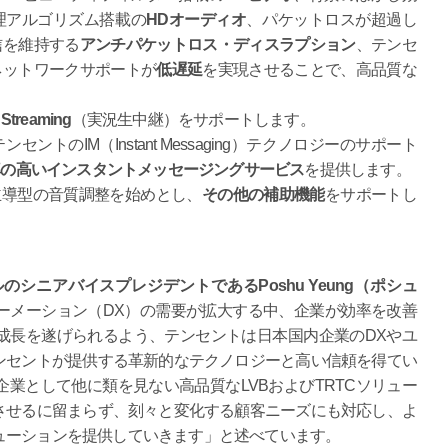
処理アルゴリズム搭載の
HDオーディオ
、パケットロスが超過し
信を維持する
アンチパケットロス・ディスラプション
、テンセ
ネットワークサポートが
低遅延
を実現させることで、高品質な
 Streaming
（実況生中継）をサポートします。
トのIM（Instant Messaging）テクノロジーのサポート
率の高いインスタントメッセージングサービス
を提供します。
主導型の音質調整を始めとし、
その他の補助機能
をサポートし
シニアバイスプレジデントであるPoshu Yeung（ポシュ
ーメーション（DX）の需要が拡大する中、企業が効率を改善
成長を遂げられるよう、テンセントは日本国内企業のDXやユ
ンセントが提供する革新的なテクノロジーと高い信頼を得てい
業として他に類を見ない高品質なLVBおよびTRTCソリュー
させるに留まらず、刻々と変化する顧客ニーズにも対応し、よ
ューションを提供していきます」と述べています。