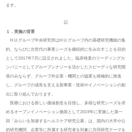
ます。
記
１．実施の背景
H.U.
グループ中央研究所は
H.U.
グループ内の基礎研究機能の集
約、ならびに次世代の事業シーズを継続的に生み出すことを目的
として
2017
年
7
月
に設立されました。臨床検査のリーディングカ
ンパニーとしてグループシナジーを活かしたスピーディな研究開
発のみならず、グループ外企業・機関との協業も積極的に推進
し、グループの成長を支える新事業・技術やイノベーションの創
出に取り組んでおります。
医療における新しい価値創造を目指し、多様な研究シーズを求
めるオープンイノベーション施策として
2019
年に
実施した第一
回「みらいを加速するヘルスケア研究公募」は、国内の大学や公
的研究機関、企業等に所属する研究者を対象に共同研究テーマを