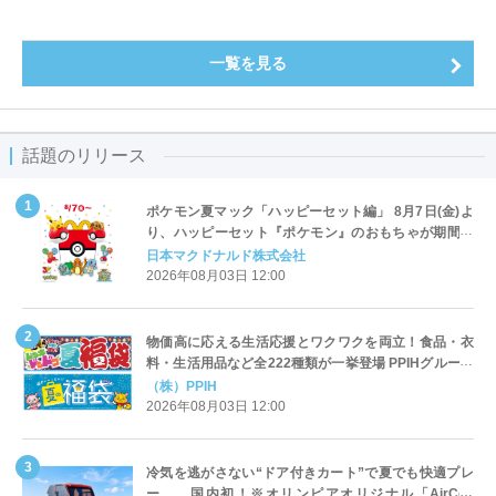
一覧を見る
話題のリリース
ポケモン夏マック「ハッピーセット編」 8月7日(金)よ
り、ハッピーセット『ポケモン』のおもちゃが期間限
定登場
日本マクドナルド株式会社
2026年08月03日 12:00
物価高に応える生活応援とワクワクを両立！食品・衣
料・生活用品など全222種類が一挙登場 PPIHグループ
「夏福袋」＆セール 8月6日(木)より順次スタート
（株）PPIH
2026年08月03日 12:00
冷気を逃がさない“ドア付きカート”で夏でも快適プレ
ー 国内初！※オリンピアオリジナル「AirCon