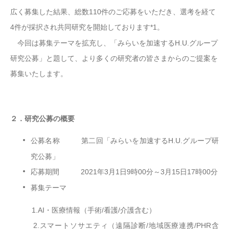
広く募集した結果、総数
110
件のご応募をいただき、選考を経て
4
件
が採択され共同研究を開始しております
*1
。
今回は募集テーマを拡充し、「みらいを加速する
H.U.
グループ
研究公募」と題して、より多くの研究者の皆さまからのご提案を
募集いたします。
２．研究公募の概要
公募名称 第二回
「みらいを加速する
H.U.
グループ研
究公募」
応募期間
2021
年
3
月
1
日
9
時
00
分～
3
月
15
日
17
時
00
分
募集テーマ
1.AI
・
医療情報（手術/看護/介護含む）
2.スマートソサエティ（遠隔診断/地域医療連携/PHR
含