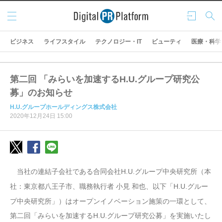
メニ
ログ
検索
ュー
イン
ビジネス
ライフスタイル
テクノロジー・IT
ビューティ
医療・科学
第二回 「みらいを加速するH.U.グループ研究公
募」のお知らせ
H.U.グループホールディングス株式会社
2020年12月24日 15:00
当社
の連結子会社である合同会社
H.U.
グループ中央研究所（本
社：東京都八王子市、職務執行者 小見 和也、以下「
H.U.
グルー
プ中央研究所」）は
オープンイノベーション施策の一環として、
第二回「みらいを加速する
H.U.グループ研究公募」を実施いたし