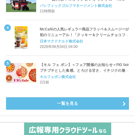
Cart（エアコンカート）」導入 | ＰＧＭ
パシフィックゴルフマネージメント株式会社
21時間前
McCaféの人気レギュラー商品フラッペ＆スムージーが
初のリニューアル！「クッキー＆クリームチョコフラ
ッペ」「マンゴースムージー」8月5日（水）から販売
日本マクドナルド株式会社
開始
2026年08月04日 04:00
【キル フェ ボン】＜フェア開催のお知らせ＞FIG fair
プチプチとした食感、とろける甘さ、イチジクの魅力
をたっぷりと。新作を含め、イチジク尽くしの全4種が
キルフェボン株式会社
登場8月20日（木）スタート
2日前
一覧を見る