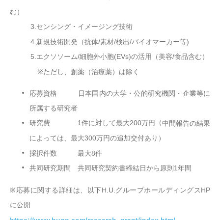
む）
3.センシング・イメージング技術
4.新規技術開発（抗体/素材/検出/バイオマーカー等)
5.エクソソーム/細胞外小胞(
EVs
)
の活用（美容/食品含む）
※ただし、創薬（治療薬）は除く
応募資格 日本国内の大学・
公的研究機関
・
企業等に
所属する研究者
（
研究費
1
件に対して最大
200万円
中間報告の結果
によっては、最大
300
万円の追加交付あり）
採択件数
最大
8
件
共同研究期間 共同研究契約書締結日から原則1年間
※
応募に関する詳細は、以下
H.U.
グループホールディングス
HP
に公開
https://www.hugp.com/research_grant/index.html