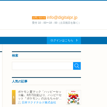
info@digitalpr.jp
お問い合わせ
受付 10：00〜18：00（土日祝日を除く）
ログインはこちら
検索
人気の記事
ポケモン夏マック「ハッピーセッ
ト編」 8月7日(金)より、ハッピーセ
ット『ポケモン』のおもちゃが期
間限定登場
日本マクドナルド株式会社