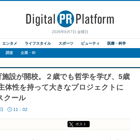
2026年8月7日 金曜日
エンタメ
ライフスタイル
スポーツ
ビューティ
医療・科学
調査
企業・IR
育施設が開校。２歳でも哲学を学び、5歳
も主体性を持って大きなプロジェクトに
スクール
9日
11：02
ポスト