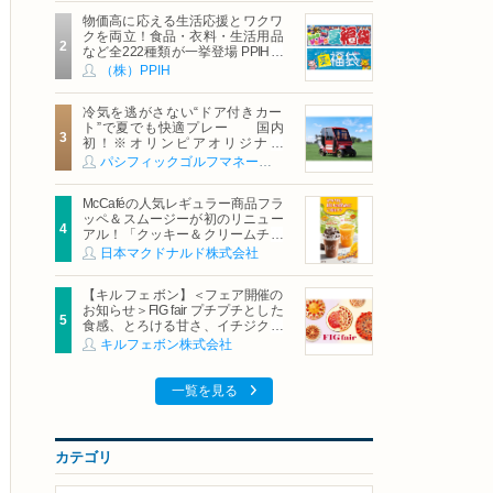
物価高に応える生活応援とワクワ
クを両立！食品・衣料・生活用品
など全222種類が一挙登場 PPIHグ
ループ「夏福袋」＆セール 8月6日
（株）PPIH
(木)より順次スタート
冷気を逃がさない“ドア付きカー
ト”で夏でも快適プレー 国内
初！※オリンピアオリジナル
「AirCon Cart（エアコンカー
パシフィックゴルフマネージメント株式会社
ト）」導入 | ＰＧＭ
McCaféの人気レギュラー商品フラ
ッペ＆スムージーが初のリニュー
アル！「クッキー＆クリームチョ
コフラッペ」「マンゴースムージ
日本マクドナルド株式会社
ー」8月5日（水）から販売開始
【キル フェ ボン】＜フェア開催の
お知らせ＞FIG fair プチプチとした
食感、とろける甘さ、イチジクの
魅力をたっぷりと。新作を含め、
キルフェボン株式会社
イチジク尽くしの全4種が登場8月
20日（木）スタート
一覧を見る
カテゴリ