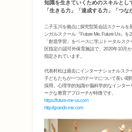
知識を生きていくためのスキルとし
「生きる力」「達成する力」「つな
二子玉川を拠点に探究型英会話スクールを
ンガルスクール『Future Me, Future
「創造学習」をベースに学ぶトータルスクー
区指定の認可外保育施設で、2020年10
指定されています。
代表村松は過去にインターナショナルスク
子どもたちが一つのテーマについて長い期
採用。心理学的知識や脳科学的なインターリ
ークな教育アプローチが特徴です。
https://future-me-us.com
http://grandir-me.com