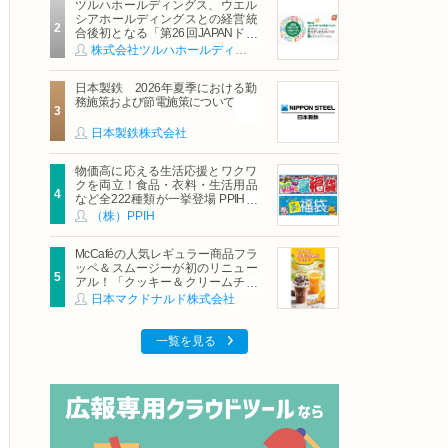
ツルハホールディングス、ウエル
シアホールディングスとの経営統
合後初となる「第26回JAPANドラ
ッグストアショー」に出展
株式会社ツルハホールディングス
日本製鉄 2026年夏季における勤
務施策および節電施策について
日本製鉄株式会社
物価高に応える生活応援とワクワ
クを両立！食品・衣料・生活用品
など全222種類が一挙登場 PPIHグ
ループ「夏福袋」＆セール 8月6日
（株）PPIH
(木)より順次スタート
McCaféの人気レギュラー商品フラ
ッペ＆スムージーが初のリニュー
アル！「クッキー＆クリームチョ
コフラッペ」「マンゴースムージ
日本マクドナルド株式会社
ー」8月5日（水）から販売開始
一覧を見る