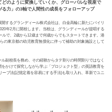
てどのように変換していくか、グローバルな視座で
がる力」の3軸で人間性の成長をフォローアップ
展開するグランディール株式会社は、白金高輪に新たにバイリ
 Us』を2020年2月に開校します。当校は、グランディールが提唱する
ルで、2歳から12歳まで何歳からでもスタートできます。港
月からの東京都の幼児教育無償化に伴って補助の対象施設として
ール副校長を務め、その経験からタテ割りの時間割りではなく
間をかけて探究しながら学ぶ「プロジェクト型」の英語教育を
ーブ法(記憶定着を容易にする手法)も取り入れ、革新でユニ