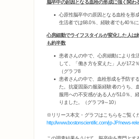
脳卒中の起因となる血栓の形成に強く関わ
心原性脳卒中の原因となる血栓を形
生活者では68.0％、経験者でも40％
心房細動でライフスタイルが変化した人は
も約半数
患者さんの中で、心房細動により生活
して、「働き方を変えた」人が17.2
（グラフ8
患者さんの中で、血栓形成を予防する
た。抗凝固薬の服薬経験者のうち、血
服用への不安感がある人が51.0％、
りました。（グラフ9～10）
※リリース本文・グラフはこちらをご覧く
http://www.bostonscientific.com/jp-JP/news-r
この調査結果をうけて、脳卒中を専門とす