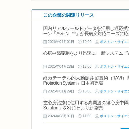
この企業の関連リリース
国内リアルワールドデータを活用し適応拡
ーン「AGENT™」が長病変対応ニーズに応
2026年04月01日
10:00
ボストン・サイエ
心房中隔穿刺をより迅速に 新システム『VersaCr
2025年04月23日
12:00
ボストン・サイエ
経カテーテル的大動脈弁留置術（TAVI）向け脳
Protection System」日本初登場
2025年01月29日
15:00
ボストン・サイエ
左心房治療に使用する高周波の経心房中隔穿刺システム
Solution」を8月1日より新発売
2024年08月01日
11:00
ボストン・サイエ