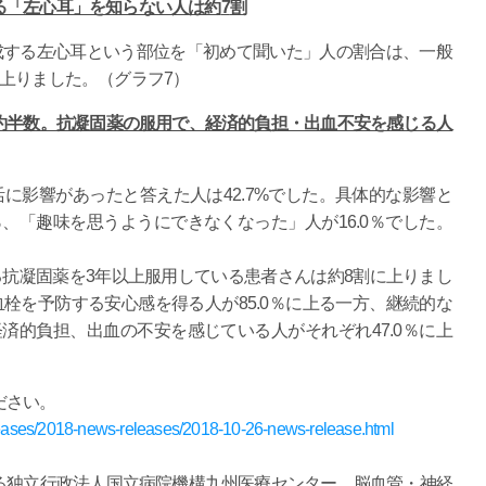
る「左心耳」を知らない人は約
7
割
成する左心耳という部位を「初めて聞いた」人の割合は、一般
に上りました。（グラフ7）
約半数。抗凝固薬の服用で、経済的負担・出血不安を感じる人
に影響があったと答えた人は42.7%でした。具体的な影響と
％、「趣味を思うようにできなくなった」人が16.0％でした。
抗凝固薬を3年以上服用している患者さんは約8割に上りまし
栓を予防する安心感を得る人が85.0％に上る一方、継続的な
経済的負担、出血の不安を感じている人がそれぞれ47.0％に上
ださい。
eleases/2018-news-releases/2018-10-26-news-release.html
る独立行政法人国立病院機構九州医療センター 脳血管・神経