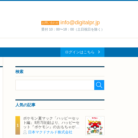
info@digitalpr.jp
お問い合わせ
受付 10：00〜18：00（土日祝日を除く）
ログインはこちら
検索
人気の記事
ポケモン夏マック「ハッピーセッ
ト編」 8月7日(金)より、ハッピーセ
ット『ポケモン』のおもちゃが期
間限定登場
日本マクドナルド株式会社