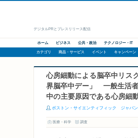
デジタルPRとプレスリリース配信
ホーム
ビジネス
公共・政治
テクノロジー・IT
カテゴリ
商品・サービス
イベント
キャンペーン
心房細動による脳卒中リスク
界脳卒中デー」 一般生活者5
中の主要原因である心房細
ボストン・サイエンティフィック ジャパン
医療・科学
調査