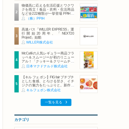
物価高に応える生活応援とワクワ
クを両立！食品・衣料・生活用品
など全222種類が一挙登場 PPIHグ
ループ「夏福袋」＆セール 8月6日
（株）PPIH
(木)より順次スタート
高速バス「WILLER EXPRESS」運
行開始20周年、「NEXT20
Project」始動
WILLER株式会社
McCaféの人気レギュラー商品フラ
ッペ＆スムージーが初のリニュー
アル！「クッキー＆クリームチョ
コフラッペ」「マンゴースムージ
日本マクドナルド株式会社
ー」8月5日（水）から販売開始
【キル フェ ボン】FIG fair プチプチ
とした食感、とろける甘さ、イチ
ジクの魅力をたっぷりと。新作を
含め、イチジク尽くしの全4種が登
キルフェボン株式会社
場8月20日（木）スタート
一覧を見る
カテゴリ