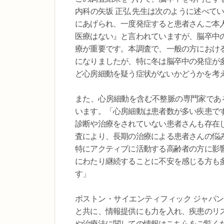
内科の矢坂 正弘 先生は次のように述べて
にあげられ、一度発症すると患者さんご本
医療はない』と言われていますが、脳卒中
療が重要です。本調査で、一般の方におけ
になりましたが、特に冬は脳卒中の発症が
ど心房細動を疑う症状がないかどうかを考
また、心房細動を含む不整脈の専門家である
います。「心房細動は患者数が多い疾患で
診断や治療をされていない患者さんも存在
査により、長期の治療による患者さんの悩
特にアクティブに活動する高齢者の方に影
にわたり継続することに不安を感じる方も
す」
ボストン・サイエンティフィック ジャパ
と共に、情報提供にも力を入れ、疾患のリ
や治療法に関しての情報はこちらをご覧く