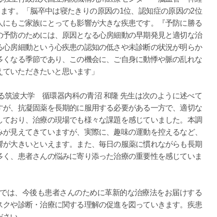
います。「脳卒中は寝たきりの原因の1位、認知症の原因の2位
人にもご家族にとっても影響が大きな疾患です。『予防に勝る
の予防のためには、原因となる心房細動の早期発見と適切な治
る心房細動という心疾患の認知の低さや未診断の状況が明らか
多くなる季節であり、この機会に、ご自身に動悸や脈の乱れな
えていただきたいと思います」
筑波大学 循環器内科の青沼 和隆 先生は次のように述べて
すが、抗凝固薬を長期的に服用する必要がある一方で、適切な
しており、治療の現場でも様々な課題を感じていました。本調
みが見えてきていますが、実際に、趣味の運動を控えるなど、
響が大きいといえます。また、毎日の服薬に慣れながらも長期
多く、患者さんの悩みに寄り添った治療の重要性を感じていま
ンでは、今後も患者さんのために革新的な治療法をお届けする
スクや診断・治療に関する理解の促進を図っていきます。疾患
ださい。