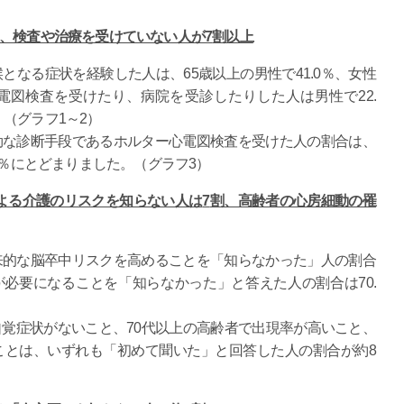
、検査や治療を受けていない人が
7
割以上
となる症状を経験した人は、65歳以上の男性で41.0％、女性
心電図検査を受けたり、病院を受診したりした人は男性で22.
。（グラフ1～2）
効な診断手段であるホルター心電図検査を受けた人の割合は、
1.5％にとどまりました。（グラフ3）
よる介護のリスクを知らない人は
7
割、高齢者の心房細動の罹
来的な脳卒中リスクを高めることを「知らなかった」人の割合
護が必要になることを「知らなかった」と答えた人の割合は70.
覚症状がないこと、70代以上の高齢者で出現率が高いこと、
ことは、いずれも「初めて聞いた」と回答した人の割合が約8