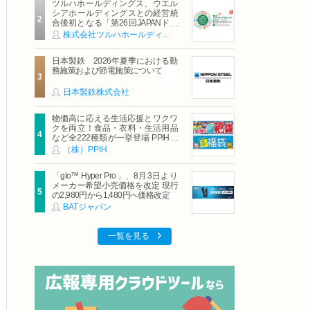
ツルハホールディングス、ウエル
シアホールディングスとの経営統
合後初となる「第26回JAPANドラ
ッグストアショー」に出展
株式会社ツルハホールディングス
日本製鉄 2026年夏季における勤
務施策および節電施策について
日本製鉄株式会社
物価高に応える生活応援とワクワ
クを両立！食品・衣料・生活用品
など全222種類が一挙登場 PPIHグ
ループ「夏福袋」＆セール 8月6日
（株）PPIH
(木)より順次スタート
「glo™ Hyper Pro」、8月3日より
メーカー希望小売価格を改定 現行
の2,980円から1,480円へ価格改定
BATジャパン
一覧を見る