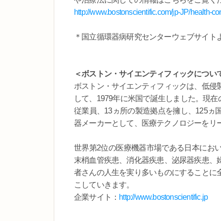
http://www.bostonscientific.com/jp-JP/health-co
＊国立循環器病研究センターウェブサイト
＜ボストン・サイエンティフィックについ
ボストン・サイエンティフィックは、低侵
して、1979年に米国で誕生しました。現在の
従業員、13ヵ所の製造拠点を擁し、125
器メーカーとして、医療テクノロジーをリ
世界第2位の医療機器市場である日本にお
末梢血管疾患、消化器疾患、泌尿器疾患、
者さんの人生を実り多いものにすることに
こしていきます。
企業サイト：
http://www.bostonscientific.jp