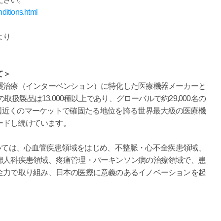
nditions.html
より
て＞
襲治療（インターベンション）に特化した医療機器メーカーと
取扱製品は13,000種以上であり、グローバルで約29,000名の
ヵ国近くのマーケットで確固たる地位を誇る世界最大級の医療機
ードし続けています。
いては、心血管疾患領域をはじめ、不整脈・心不全疾患領域、
婦人科疾患領域、疼痛管理・パーキンソン病の治療領域で、患
全力で取り組み、日本の医療に意義のあるイノベーションを起