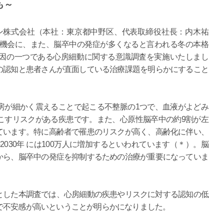
も～
ン株式会社（本社：東京都中野区、代表取締役社長：内木祐
の機会に、また、脳卒中の発症が多くなると言われる冬の本格
因の一つである心房細動に関する意識調査を実施いたしまし
の認知と患者さんが直面している治療課題を明らかにすること
房が細かく震えることで起こる不整脈の1つで、血液がよどみ
こすリスクがある疾患です。また、心原性脳卒中の約9割が左
ています。特に高齢者で罹患のリスクが高く、高齢化に伴い、
の2030年 には100万人に増加するといわれています（＊）。脳
から、脳卒中の発症を抑制するための治療が重要になっていま
対象とした本調査では、心房細動の疾患やリスクに対する認知の低
で不安感が高いということが明らかになりました。