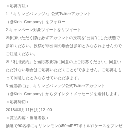
＜応募方法＞
1.「キリンビバレッジ♪」公式Twitterアカウント
（@Kirin_Company）をフォロー
2.キャンペーン対象ツイートをリツイート
※参加いただく際は必ずアカウントの投稿を“公開”にした状態で
参加ください。投稿が非公開の場合は参加とみなされませんので
ご注意ください。
※「利用規約」と当応募要項に同意の上ご応募ください。同意い
ただけない場合はご応募いただくことができません。ご応募をも
って同意したとみなさせていただきます。
3.当選者には、キリンビバレッジ公式Twitterアカウント
（@Kirin_Company）からダイレクトメッセージを送付します。
＜応募締切＞
2018年6月11日(月)12 :00
＜賞品内容・当選者数＞
抽選で90名様にキリンレモン(450mlPETボトル)1ケースをプレゼ