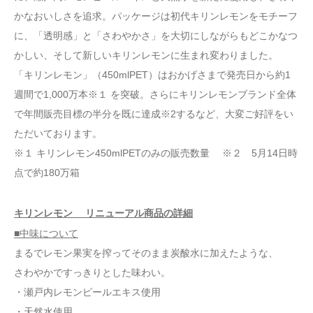
かなおいしさを追求。パッケージは初代キリンレモンをモチーフ
に、「透明感」と「さわやかさ」を大切にしながらもどこかなつ
かしい、そして新しいキリンレモンに生まれ変わりました。
「キリンレモン」（450mlPET）はおかげさまで発売日から約1
週間で1,000万本※１ を突破。さらにキリンレモンブランド全体
で年間販売目標の半分を既に達成※2するなど、大変ご好評をい
ただいております。
※１ キリンレモン450mlPETのみの販売数量 ※２ 5月14日時
点で約180万箱
キリンレモン リニューアル商品の詳細
■中味について
まるでレモン果実を搾ってそのまま炭酸水に加えたような、
さわやかですっきりとした味わい。
・瀬戸内レモンピールエキス使用
・天然水使用