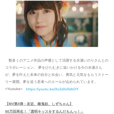
数多くのアニメ作品の声優として活躍する水瀬いのりさんとの
コラボレーション。 夢をひたむきに追いかける今の水瀬さん
が、夢を叶えた未来の自分と出会い、勇気と元気をもらうストー
リー展開。夢を追う若者へのエールが込められています。
<Youtube>
https://youtu.be/Xo2dIv0dkOY
【MV第4弾：友近、椿鬼奴、しずちゃん】
90万回再生！「透明キッスをするんだもんっ！」