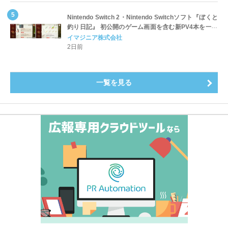
Nintendo Switch 2・Nintendo Switchソフト『ぼくと
釣り日記』 初公開のゲーム画面を含む新PV4本を一挙
公開！
イマジニア株式会社
2日前
一覧を見る