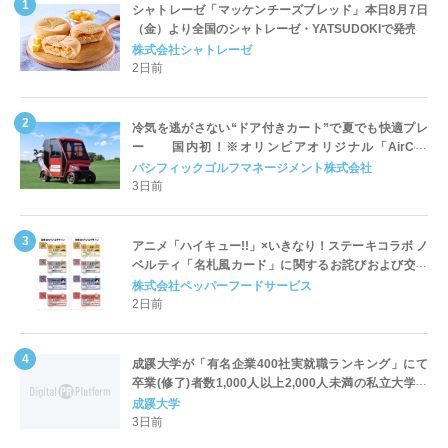
シャトレーゼ「マッケンチーズブレッド」本日8月7日
（金）より全国のシャトレーゼ・YATSUDOKIで発売
株式会社シャトレーゼ
2日前
冷気を逃がさない“ドア付きカート”で夏でも快適プレ
ー 国内初！※オリンピアオリジナル「AirCon
Cart（エアコンカート）」導入 | ＰＧＭ
パシフィックゴルフマネージメント株式会社
3日前
アニメ「ハイキュー!!」×いきなり！ステーキコラボ ノ
ベルティ「名札風カード」に関するお詫びおよび交換
対応についてのご案内
株式会社ペッパーフードサービス
2日前
成蹊大学が「有名企業400社実就職ランキング」にて
卒業(修了)者数1,000人以上2,000人未満の私立大学で
全国第1位を獲得！～実就職率は26.5%（前年比＋
成蹊大学
4.3pt）に伸長、東京の私立大学でも10位にランクイン
3日前
～