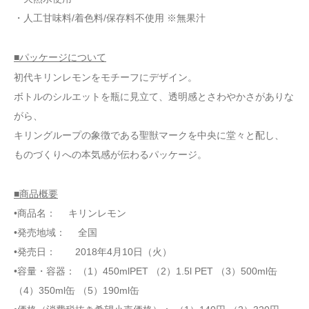
・人工甘味料/着色料/保存料不使用 ※無果汁
■パッケージについて
初代キリンレモンをモチーフにデザイン。
ボトルのシルエットを瓶に見立て、透明感とさわやかさがありな
がら、
キリングループの象徴である聖獣マークを中央に堂々と配し、
ものづくりへの本気感が伝わるパッケージ。
■商品概要
•商品名： キリンレモン
•発売地域： 全国
•発売日： 2018年4月10日（火）
•容量・容器： （1）450mlPET （2）1.5l PET （3）500ml缶
（4）350ml缶 （5）190ml缶