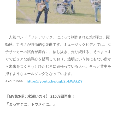
人気バンド「フレデリック」によって制作された第2弾は、躍
動感、力強さが特徴的な楽曲です。ミュージックビデオでは、女
子サッカーの試合が舞台に。信じ抜き、走り続ける、そのまっす
ぐでピュアな挑戦心を描写しており、透明という何にもない所か
ら未来をつくろうとひたむきに頑張っている人へ、そっと背中を
押すようなエールソングとなっています。
<Youtube>
https://youtu.be/qgb2pkWAkZY
【MV第3弾：水瀬いのり】 215万回再生！
「まっすぐに、トウメイに。」