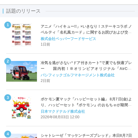
話題のリリース
アニメ「ハイキュー!!」×いきなり！ステーキコラボ ノ
ベルティ「名札風カード」に関するお詫びおよび交換
対応についてのご案内
株式会社ペッパーフードサービス
1日前
冷気を逃がさない“ドア付きカート”で夏でも快適プレ
ー 国内初！※オリンピアオリジナル「AirCon
Cart（エアコンカート）」導入 | ＰＧＭ
パシフィックゴルフマネージメント株式会社
2日前
ポケモン夏マック「ハッピーセット編」 8月7日(金)よ
り、ハッピーセット『ポケモン』のおもちゃが期間限
定登場
日本マクドナルド株式会社
2026年08月03日 12:00
シャトレーゼ「マッケンチーズブレッド」本日8月7日