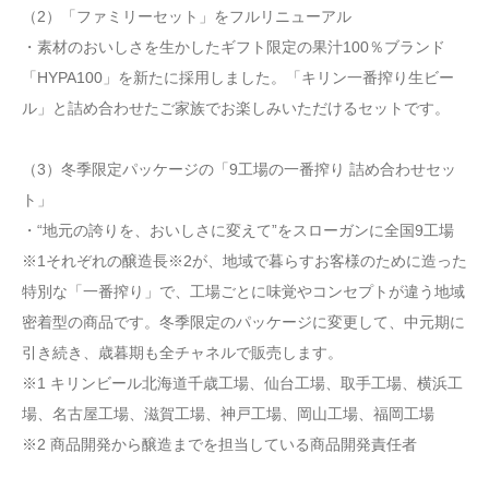
（2）「ファミリーセット」をフルリニューアル
・素材のおいしさを生かしたギフト限定の果汁100％ブランド
「HYPA100」を新たに採用しました。「キリン一番搾り生ビー
ル」と詰め合わせたご家族でお楽しみいただけるセットです。
（3）冬季限定パッケージの「9工場の一番搾り 詰め合わせセッ
ト」
・“地元の誇りを、おいしさに変えて”をスローガンに全国9工場
※1それぞれの醸造長※2が、地域で暮らすお客様のために造った
特別な「一番搾り」で、工場ごとに味覚やコンセプトが違う地域
密着型の商品です。冬季限定のパッケージに変更して、中元期に
引き続き、歳暮期も全チャネルで販売します。
※1 キリンビール北海道千歳工場、仙台工場、取手工場、横浜工
場、名古屋工場、滋賀工場、神戸工場、岡山工場、福岡工場
※2 商品開発から醸造までを担当している商品開発責任者