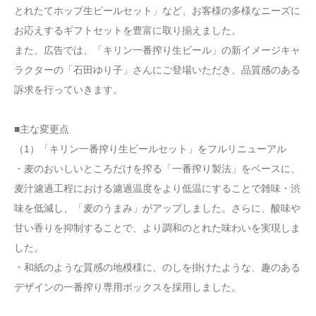
とれたてホップ生ビールセット」など、お客様の多様なニーズに
お応えするギフトセットを豊富に取り揃えました。
また、広告では、「キリン一番搾り生ビール」の新イメージキャ
ラクターの「石田ゆり子」さんにご登場いただき、品質感のある
訴求を行っていきます。
■主な変更点
（1）「キリン一番搾り生ビールセット」をフルリニューアル
・麦のおいしいところだけを搾る「一番搾り製法」をベースに、
麦汁濾過工程における濾過温度をより低温にすることで雑味・渋
味を低減し、「麦のうまみ」がアップしました。さらに、酸味や
甘い香りを抑制することで、より調和のとれた味わいを実現しま
した。
・和紙のような質感の地模様に、のしを掛けたような、趣のある
デザインの一番搾り専用ボックスを採用しました。