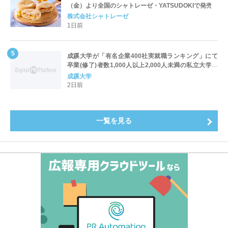
（金）より全国のシャトレーゼ・YATSUDOKIで発売
株式会社シャトレーゼ
1日前
成蹊大学が「有名企業400社実就職ランキング」にて
卒業(修了)者数1,000人以上2,000人未満の私立大学で
全国第1位を獲得！～実就職率は26.5%（前年比＋
成蹊大学
4.3pt）に伸長、東京の私立大学でも10位にランクイン
2日前
～
一覧を見る