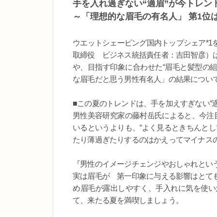
手を入れ過ぎない“適眉”が今トレン
～「理想的な眉毛の有名人」 第1位
ウエットシェービング国内トップシェア*1
取締役 ビジネス統括責任者：吉田智彦）
や、目指す印象に合わせた“眉毛と髪型の組
な眉毛だと思う男性有名人」の結果につい
■この夏のトレンドは、手を加えすぎない“適眉
男性美容研究家の藤村岳氏によると、今注目
いるというよりも、“よく見るときちんとし
たり薄過ぎたりするのはかえってマイナス
『男性のイメージチェンジやおしゃれとい
実は眉毛が 第一印象に与える影響はとて
め眉毛が露出しやすく、手入れに気を使い
て、来たる夏を満喫しましょう。