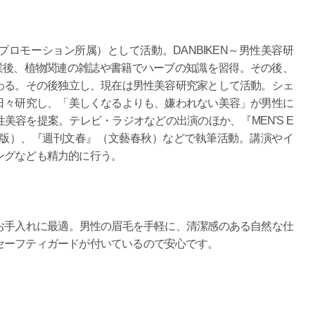
ロモーション所属）として活動。DANBIKEN～男性美容研
宰。大学卒業後、植物関連の雑誌や書籍でハーブの知識を習得。その後、
わる。その後独立し、現在は男性美容研究家として活動。シェ
日々研究し、「美しくなるよりも、嫌われない美容」が男性に
美容を提案。テレビ・ラジオなどの出演のほか、『MEN'S E
之出出版）、『週刊文春』（文藝春秋）などで執筆活動。講演やイ
ングなども精力的に行う。
お手入れに最適。男性の眉毛を手軽に、清潔感のある自然な仕
セーフティガードが付いているので安心です。