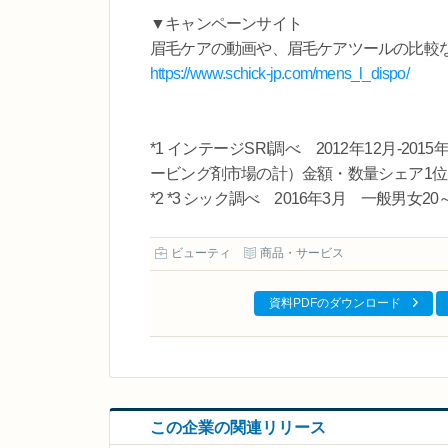
▼キャンペーンサイト
眉毛ケアの動画や、眉毛ケアツールの比較
https://www.schick-jp.com/mens_l_dispo/
*1 インテージSRI調べ 2012年12月‐
ービング剤市場の計）金額・数量シェア1位
*2 *3 シック調べ 2016年3月 一般男女20
ビューティ
商品・サービス
資料PDFのダウンロード
この企業の関連リリース