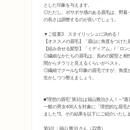
とした印象を与えます。
◎ただし、ボサボサ感のある眉毛は、野暮
の長さは調整するのが良いでしょう。
▼ご提案3 スタイリッシュに決める！
【オススメの眉毛】「眉山に角度をつけた
【組み合せる髪型】「ミディアム」/「ロン
◎繊細なかたちの眉毛は、長めの髪型と相
間からチラリと見えるくらいがベスト。
◎繊細でクールな印象の眉毛ですが、角度
生かしつつ整えましょう。
■”理想の眉毛” 第1位は福山雅治さん！～“
一般の男女400人を対象に「理想的な眉毛
ました*3。その結果を以下にご紹介いたし
第1位：福山 雅治 さん（22票）