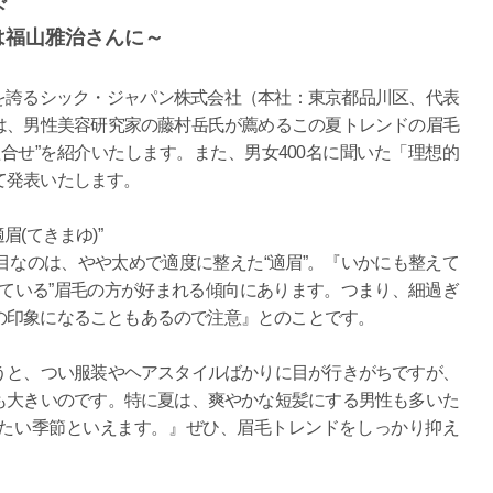
ド
は福山雅治さんに～
を誇るシック・ジャパン株式会社（本社：東京都品川区、代表
は、男性美容研究家の藤村岳氏が薦めるこの夏トレンドの眉毛
合せ”を紹介いたします。また、男女400名に聞いた「理想的
て発表いたします。
(てきまゆ)”
なのは、やや太めで適度に整えた“適眉”。『いかにも整えて
ている”眉毛の方が好まれる傾向にあります。つまり、細過ぎ
の印象になることもあるので注意』とのことです。
うと、つい服装やヘアスタイルばかりに目が行きがちですが、
も大きいのです。特に夏は、爽やかな短髪にする男性も多いた
たい季節といえます。』ぜひ、眉毛トレンドをしっかり抑え