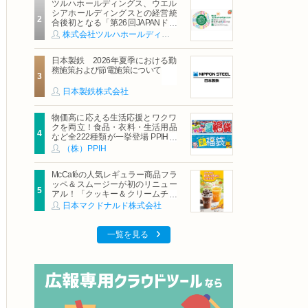
ツルハホールディングス、ウエル
シアホールディングスとの経営統
合後初となる「第26回JAPANドラ
ッグストアショー」に出展
株式会社ツルハホールディングス
日本製鉄 2026年夏季における勤
務施策および節電施策について
日本製鉄株式会社
物価高に応える生活応援とワクワ
クを両立！食品・衣料・生活用品
など全222種類が一挙登場 PPIHグ
ループ「夏福袋」＆セール 8月6日
（株）PPIH
(木)より順次スタート
McCaféの人気レギュラー商品フラ
ッペ＆スムージーが初のリニュー
アル！「クッキー＆クリームチョ
コフラッペ」「マンゴースムージ
日本マクドナルド株式会社
ー」8月5日（水）から販売開始
一覧を見る