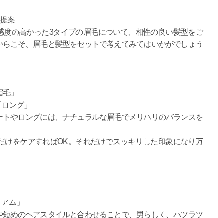
ご提案
感度の高かった3タイプの眉毛について、相性の良い髪型をご
からこそ、眉毛と髪型をセットで考えてみてはいかがでしょう
眉毛」
「ロング」
ートやロングには、ナチュラルな眉毛でメリハリのバランスを
だけをケアすればOK。それだけでスッキリした印象になり万
。
ィアム」
や短めのヘアスタイルと合わせることで、男らしく、ハツラツ