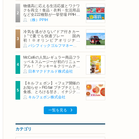
物価高に応える生活応援とワクワ
クを両立！食品・衣料・生活用品
など全222種類が一挙登場 PPIHグ
ループ「夏福袋」＆セール 8月6日
（株）PPIH
(木)より順次スタート
冷気を逃がさない“ドア付きカー
ト”で夏でも快適プレー 国内
初！※オリンピアオリジナル
「AirCon Cart（エアコンカー
パシフィックゴルフマネージメント株式会社
ト）」導入 | ＰＧＭ
McCaféの人気レギュラー商品フラ
ッペ＆スムージーが初のリニュー
アル！「クッキー＆クリームチョ
コフラッペ」「マンゴースムージ
日本マクドナルド株式会社
ー」8月5日（水）から販売開始
【キル フェ ボン】＜フェア開催の
お知らせ＞FIG fair プチプチとした
食感、とろける甘さ、イチジクの
魅力をたっぷりと。新作を含め、
キルフェボン株式会社
イチジク尽くしの全4種が登場8月
20日（木）スタート
一覧を見る
カテゴリ