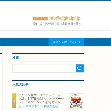
info@digitalpr.jp
お問い合わせ
受付 10：00〜18：00（土日祝日を除く）
ログインはこちら
検索
人気の記事
ポケモン夏マック「ハッピーセッ
ト編」 8月7日(金)より、ハッピーセ
ット『ポケモン』のおもちゃが期
間限定登場
日本マクドナルド株式会社