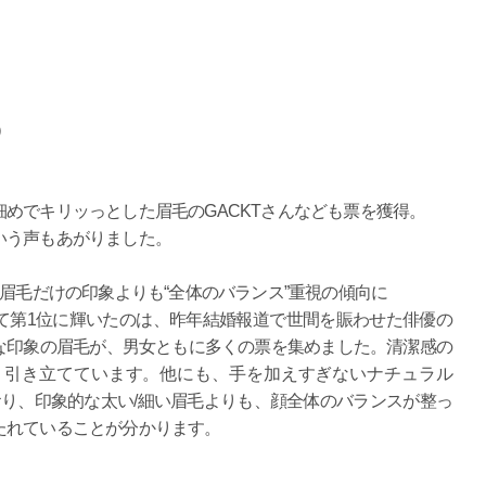
）
めでキリッっとした眉毛のGACKTさんなども票を獲得。
いう声もあがりました。
！眉毛だけの印象よりも“全体のバランス”重視の傾向に
て第1位に輝いたのは、昨年結婚報道で世間を賑わせた俳優の
な印象の眉毛が、男女ともに多くの票を集めました。清潔感の
り引き立てています。他にも、手を加えすぎないナチュラル
おり、印象的な太い/細い眉毛よりも、顔全体のバランスが整っ
たれていることが分かります。