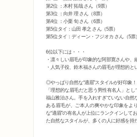
第2位 ：木村 拓哉 さん（9票）
第3位 ：向井 理 さん（8票）
第4位 ：小栗 旬 さん（6票）
第5位タイ：山田 孝之 さん（5票）
第5位タイ：ディーン・フジオカ さん（5票
6位以下には・・・
・凛々しい眉毛が印象的な阿部寛さんや、細
・人気子役、鈴木福さんの眉毛が理想的と
◎やっぱり自然な“適眉”スタイルが好印象
「理想的な眉毛だと思う男性有名人」とし
福山雅治さん。手を入れすぎていない自然
ある眉毛が、ご本人の爽やかな印象をよ
な“適眉”の有名人が上位にランクインして
た自然なスタイルが、多くの人に好感を持