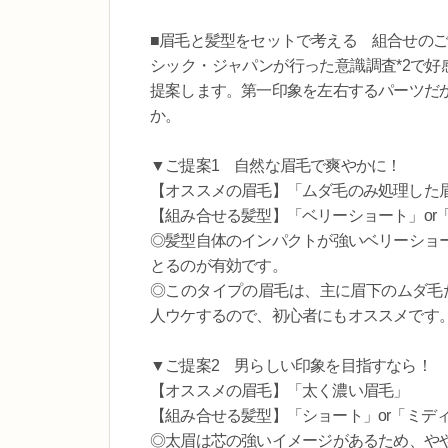
■眉毛と髪型をセットで考える 組合せの
シック・ジャパンが行った意識調査*2で好
提案します。第一印象を左右するパーツだ
か。
▼ご提案1 自然な眉毛で爽やかに！
【オススメの眉毛】「ムダ毛のみ処理した
【組み合せる髪型】「ベリーショート」or
◎髪型自体のインパクトが強いベリーショ
とるのが有効です。
◎このタイプの眉毛は、主に眉下のムダ毛
人ウケするので、初心者にもオススメです
▼ご提案2 男らしい印象を目指すなら！
【オススメの眉毛】「太く濃い眉毛」
【組み合せる髪型】「ショート」or「ミデ
◎太眉は芯の強いイメージがあるため、や