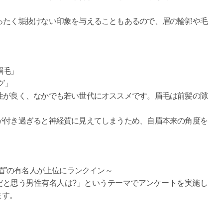
ったく垢抜けない印象を与えることもあるので、眉の輪郭や毛
眉毛」
グ」
性が良く、なかでも若い世代にオススメです。眉毛は前髪の隙
が付き過ぎると神経質に見えてしまうため、自眉本来の角度を
適眉”の有名人が上位にランクイン～
だと思う男性有名人は?」というテーマでアンケートを実施し
ます。