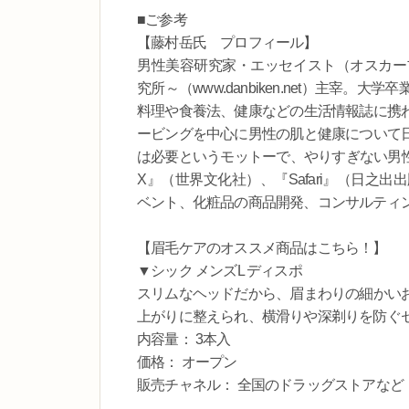
■ご参考
【藤村岳氏 プロフィール】
男性美容研究家・エッセイスト（オスカープ
究所～（www.danbiken.net）主
料理や食養法、健康などの生活情報誌に携
ービングを中心に男性の肌と健康について
は必要というモットーで、やりすぎない男性
X』（世界文化社）、『Safari』（日
ベント、化粧品の商品開発、コンサルティ
【眉毛ケアのオススメ商品はこちら！】
▼シック メンズL ディスポ
スリムなヘッドだから、眉まわりの細かい
上がりに整えられ、横滑りや深剃りを防ぐ
内容量： 3本入
価格： オープン
販売チャネル： 全国のドラッグストアなど