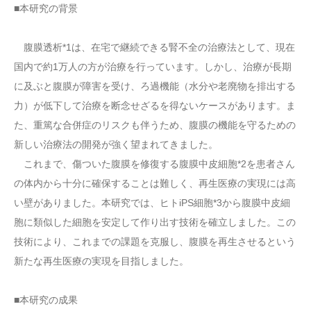
■本研究の背景
腹膜透析*1は、在宅で継続できる腎不全の治療法として、現在
国内で約1万人の方が治療を行っています。しかし、治療が長期
に及ぶと腹膜が障害を受け、ろ過機能（水分や老廃物を排出する
力）が低下して治療を断念せざるを得ないケースがあります。ま
た、重篤な合併症のリスクも伴うため、腹膜の機能を守るための
新しい治療法の開発が強く望まれてきました。
これまで、傷ついた腹膜を修復する腹膜中皮細胞*2を患者さん
の体内から十分に確保することは難しく、再生医療の実現には高
い壁がありました。本研究では、ヒトiPS細胞*3から腹膜中皮細
胞に類似した細胞を安定して作り出す技術を確立しました。この
技術により、これまでの課題を克服し、腹膜を再生させるという
新たな再生医療の実現を目指しました。
■本研究の成果