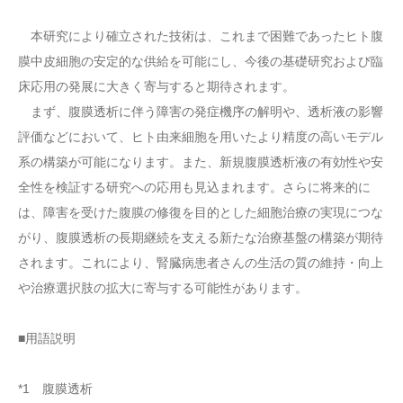
本研究により確立された技術は、これまで困難であったヒト腹
膜中皮細胞の安定的な供給を可能にし、今後の基礎研究および臨
床応用の発展に大きく寄与すると期待されます。
まず、腹膜透析に伴う障害の発症機序の解明や、透析液の影響
評価などにおいて、ヒト由来細胞を用いたより精度の高いモデル
系の構築が可能になります。また、新規腹膜透析液の有効性や安
全性を検証する研究への応用も見込まれます。さらに将来的に
は、障害を受けた腹膜の修復を目的とした細胞治療の実現につな
がり、腹膜透析の長期継続を支える新たな治療基盤の構築が期待
されます。これにより、腎臓病患者さんの生活の質の維持・向上
や治療選択肢の拡大に寄与する可能性があります。
■用語説明
*1 腹膜透析