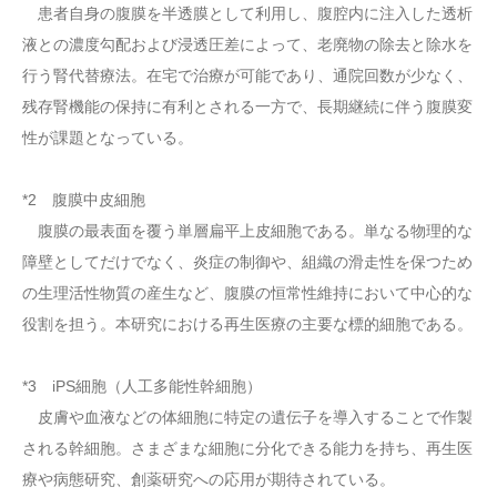
患者自身の腹膜を半透膜として利用し、腹腔内に注入した透析
液との濃度勾配および浸透圧差によって、老廃物の除去と除水を
行う腎代替療法。在宅で治療が可能であり、通院回数が少なく、
残存腎機能の保持に有利とされる一方で、長期継続に伴う腹膜変
性が課題となっている。
*2 腹膜中皮細胞
腹膜の最表面を覆う単層扁平上皮細胞である。単なる物理的な
障壁としてだけでなく、炎症の制御や、組織の滑走性を保つため
の生理活性物質の産生など、腹膜の恒常性維持において中心的な
役割を担う。本研究における再生医療の主要な標的細胞である。
*3 iPS細胞（人工多能性幹細胞）
皮膚や血液などの体細胞に特定の遺伝子を導入することで作製
される幹細胞。さまざまな細胞に分化できる能力を持ち、再生医
療や病態研究、創薬研究への応用が期待されている。