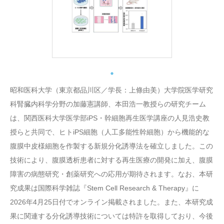
昭和医科大学（東京都品川区／学長：上條由美）大学院医学研究
科腎臓内科学分野の加藤憲講師、本田浩一教授らの研究チーム
は、関西医科大学医学部iPS・幹細胞再生医学講座の人見浩史教
授らと共同で、ヒトiPS細胞（人工多能性幹細胞）から機能的な
腹膜中皮様細胞を作製する新規分化誘導法を確立しました。この
技術により、腹膜透析患者に対する再生医療の開発に加え、腹膜
障害の病態研究・創薬研究への応用が期待されます。なお、本研
究成果は国際科学雑誌『Stem Cell Research & Therapy』に
2026年4月25日付でオンライン掲載されました。また、本研究成
果に関連する分化誘導技術については特許を取得しており、今後