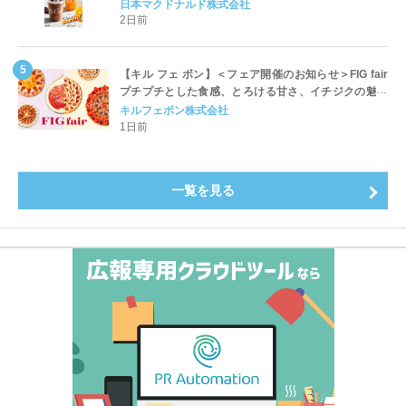
ッペ」「マンゴースムージー」8月5日（水）から販売
日本マクドナルド株式会社
開始
2日前
【キル フェ ボン】＜フェア開催のお知らせ＞FIG fair
プチプチとした食感、とろける甘さ、イチジクの魅力
をたっぷりと。新作を含め、イチジク尽くしの全4種が
キルフェボン株式会社
登場8月20日（木）スタート
1日前
一覧を見る