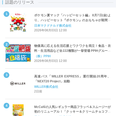
話題のリリース
ポケモン夏マック「ハッピーセット編」 8月7日(金)よ
り、ハッピーセット『ポケモン』のおもちゃが期間限
定登場
日本マクドナルド株式会社
2026年08月03日 12:00
物価高に応える生活応援とワクワクを両立！食品・衣
料・生活用品など全222種類が一挙登場 PPIHグループ
「夏福袋」＆セール 8月6日(木)より順次スタート
（株）PPIH
2026年08月03日 12:00
高速バス「WILLER EXPRESS」運行開始20周年、
「NEXT20 Project」始動
WILLER株式会社
2日前
McCaféの人気レギュラー商品フラッペ＆スムージーが
初のリニューアル！「クッキー＆クリームチョコフラ