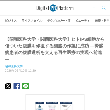
メニ
ログ
検索
ュー
イン
ビジネス
ライフスタイル
テクノロジー・IT
ビューティ
医療・科学
【昭和医科大学・関西医科大学】ヒトiPS細胞から
傷ついた腹膜を修復する細胞の作製に成功 ―腎臓
病患者の腹膜透析を支える再生医療の実現へ前進
―
昭和医科大学
2026年06月10日 11:20