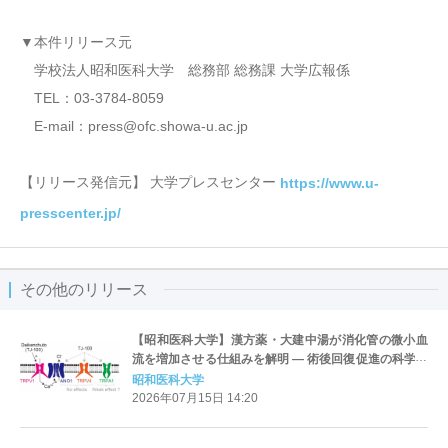
▼本件リリース元
学校法人昭和医科大学 総務部 総務課 大学広報係
TEL：03-3784-8059
E-mail：press@ofc.showa-u.ac.jp
【リリース発信元】 大学プレスセンター
https://www.u-
presscenter.jp/
その他のリリース
【昭和医科大学】漢方薬・大建中湯が消化管の微小血
流を増加させる仕組みを解明 ― 術後回復促進の科学的
根拠に ―
昭和医科大学
2026年07月15日 14:20