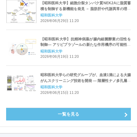
【昭和医科大学】細胞分裂タンパク質NEK2Aに脂質蓄
積を制御する新機能を発見 － 脂肪肝や代謝異常の理解
につながる研究成果 －
昭和医科大学
2026年06月29日 11:20
【昭和医科大学】抗精神病薬が腸内細菌酵素の活性を
制御― アリピプラゾールの新たな作用機序の可能性を
示唆 ―
昭和医科大学
2026年06月19日 11:20
昭和医科大学らの研究グループが、血液1滴による大腸
がんスクリーニング技術を開発 ― 階層性ナノ多孔層ガ
ラスと近赤外ラマン分光法を応用 ―
昭和医科大学
2026年06月15日 11:20
一覧を見る