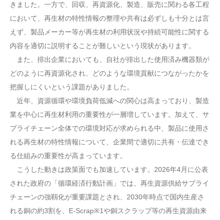
きました。一方で、回収、再資源化、製造、販売に関わる各工程
において、再生材の特性情報の整理や共有は必ずしも十分とは言
えず、製品メーカー等が再生材の利用状況や持続可能性に関する
内容を適切に説明することが難しいという現状があります。
また、排出企業においても、自社が排出した使用済み機器類が
どのように再資源化され、どのような環境貢献につながったかを
把握しにくいという課題がありました。
近年、資源循環や環境負荷低減への関心は高まっており、製造
業を中心に再生材利用の重要性が一層増しています。加えて、サ
プライチェーン全体での環境対応が求められる中、製品に使用さ
れる再生材の特性情報について、企業間で適切に共有・伝達でき
る仕組みの重要性が高まっています。
こうした動きは政策面でも加速しています。2026年4月に公表
された政府の「循環経済行動計画」では、再生資源供給サプライ
チェーンの強靱化が重要課題とされ、2030年時点で国内生産さ
れる銅の約3割を、E-Scrap※1や銅スクラップ等の再生資源由来