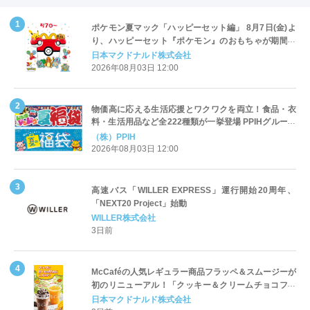
ポケモン夏マック「ハッピーセット編」 8月7日(金)よ
り、ハッピーセット『ポケモン』のおもちゃが期間限
定登場
日本マクドナルド株式会社
2026年08月03日 12:00
物価高に応える生活応援とワクワクを両立！食品・衣
料・生活用品など全222種類が一挙登場 PPIHグループ
「夏福袋」＆セール 8月6日(木)より順次スタート
（株）PPIH
2026年08月03日 12:00
高速バス「WILLER EXPRESS」運行開始20周年、
「NEXT20 Project」始動
WILLER株式会社
3日前
McCaféの人気レギュラー商品フラッペ＆スムージーが
初のリニューアル！「クッキー＆クリームチョコフラ
ッペ」「マンゴースムージー」8月5日（水）から販売
日本マクドナルド株式会社