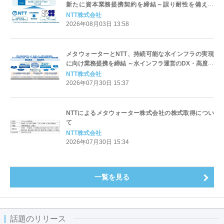
新たに資本業務提携契約を締結～誤り耐性を備えた
100万量子ビット級光量子コンピュータの実現に向け
NTT株式会社
た取り組みを具体化し、社会実装を加速～
2026年08月03日 13:58
メタウォーターとNTT、持続可能な水インフラの実現
に向け業務提携を締結 ～水インフラ運営のDX・高度化
と地域課題の解決に向けた協業を推進～
NTT株式会社
2026年07月30日 15:37
NTTによるメタウォーター株式会社の株式取得につい
て
NTT株式会社
2026年07月30日 15:34
一覧を見る
話題のリリース