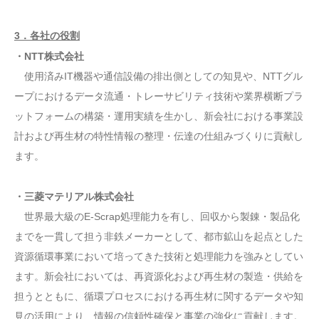
3．各社の役割
・NTT株式会社
使用済みIT機器や通信設備の排出側としての知見や、NTTグル
ープにおけるデータ流通・トレーサビリティ技術や業界横断プラ
ットフォームの構築・運用実績を生かし、新会社における事業設
計および再生材の特性情報の整理・伝達の仕組みづくりに貢献し
ます。
・三菱マテリアル株式会社
世界最大級のE-Scrap処理能力を有し、回収から製錬・製品化
までを一貫して担う非鉄メーカーとして、都市鉱山を起点とした
資源循環事業において培ってきた技術と処理能力を強みとしてい
ます。新会社においては、再資源化および再生材の製造・供給を
担うとともに、循環プロセスにおける再生材に関するデータや知
見の活用により、情報の信頼性確保と事業の強化に貢献します。