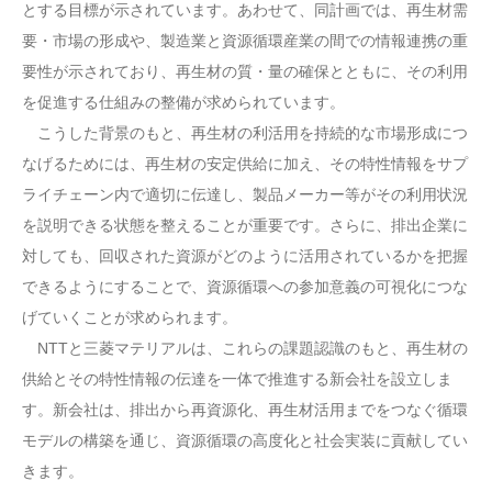
とする目標が示されています。あわせて、同計画では、再生材需
要・市場の形成や、製造業と資源循環産業の間での情報連携の重
要性が示されており、再生材の質・量の確保とともに、その利用
を促進する仕組みの整備が求められています。
こうした背景のもと、再生材の利活用を持続的な市場形成につ
なげるためには、再生材の安定供給に加え、その特性情報をサプ
ライチェーン内で適切に伝達し、製品メーカー等がその利用状況
を説明できる状態を整えることが重要です。さらに、排出企業に
対しても、回収された資源がどのように活用されているかを把握
できるようにすることで、資源循環への参加意義の可視化につな
げていくことが求められます。
NTTと三菱マテリアルは、これらの課題認識のもと、再生材の
供給とその特性情報の伝達を一体で推進する新会社を設立しま
す。新会社は、排出から再資源化、再生材活用までをつなぐ循環
モデルの構築を通じ、資源循環の高度化と社会実装に貢献してい
きます。