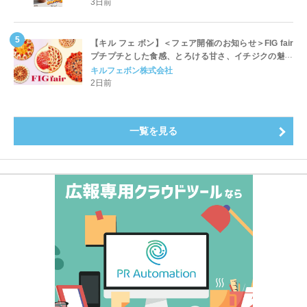
開始
3日前
【キル フェ ボン】＜フェア開催のお知らせ＞FIG fair
プチプチとした食感、とろける甘さ、イチジクの魅力
をたっぷりと。新作を含め、イチジク尽くしの全4種が
キルフェボン株式会社
登場8月20日（木）スタート
2日前
一覧を見る