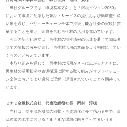
当社グループでは「環境基本方針」と「環境ビジョン2050」
において環境に配慮した製品・サービスの提供および循環型生産
活動を通じ、バリューチェーン全体で持続可能な社会の実現に貢
献することを掲げ、金属を含む再生材の活用を進めています。
今回の新会社設立は、再生材の特性情報の伝達を通じて関係者
間での情報共有を促進し、再生材活用の意義をより明確にしてい
くものととらえています。
本取り組みを通じて、再生材の活用がさらに広がるとともに、
再生材の活用状況や資源循環に関する取り組みがサプライチェー
ン全体においてより適切に理解・評価されていくことを期待して
います。
ミナミ金属株式会社 代表取締役社長 岡村 淳様
当社は、使用済み機器の回収・再資源化に長年携わる中で、資
源循環の現場におけるさまざまな課題に向き合ってまいりまし