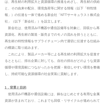
は、再生材の利用拡大と資源循環の推進をめざし、再生材の供給
と、その由来や配分、環境負荷等に関する情報（以下「特性情
報」）の伝達を一体で進める新会社「NTTサーキュラスト株式会
社」（以下「新会社」）を設立します。
新会社は、使用済みIT機器や通信設備等を対象に、回収から再
資源化、再生材の製造・販売までのモノの流れを担うとともに、
再生材の特性情報をサプライチェーン内で適切に伝達する仕組み
の構築に取り組みます。
これにより、製品メーカー等による再生材の利用拡大を促進す
るとともに、排出企業に対しても、自社の排出がどのような資源
循環や環境貢献につながったかを把握・発信しやすい環境を整備
し、持続可能な資源循環の社会実装に貢献します。
1．背景と目的
使用済みIT機器や通信設備には、銅をはじめとする有用な金属
資源が含まれており、これまでも回収・リサイクルが進められて