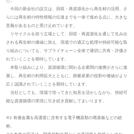
た。
今回の新会社の設立は、回収・再資源化から再生材の活用、さ
らには再生材の特性情報の伝達までを一体で進める点に、大きな
意義があるものと受け止めています。
リサイクルを担う立場として、回収・再資源化を通じて生み出
される再生材の価値に加え、現場での適正な処理や持続可能な取
り組みについても、サプライチェーン全体で適切に共有・評価さ
れていくことを期待しています。
本取り組みにより、資源循環に関わる企業間の連携がさらに進
展し、再生材の利用拡大とともに、静脈産業の役割や価値がより
広く認識されていくことを期待しています。
当社としても、現場で培ってきた知見を活かしながら、持続可
能な資源循環の実現に引き続き貢献してまいります。
※1 有価金属を高濃度に含有する電子機器類の廃基板などの総
称。