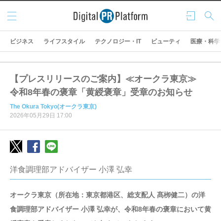
メニ
ログ
検索
ュー
イン
ビジネス
ライフスタイル
テクノロジー・IT
ビューティ
医療・科学
【プレスリリースのご案内】≪オークラ東京≫
令和8年春の褒章「黄綬褒章」受章のお知らせ
The Okura Tokyo(オークラ東京)
2026年05月29日 17:00
洋食調理部アドバイザー 小澤 弘幸
オークラ東京（所在地：東京都港区、総支配人 髙栁健二）の洋
食調理部アドバイザー 小澤 弘幸が、令和8年春の褒章において黄