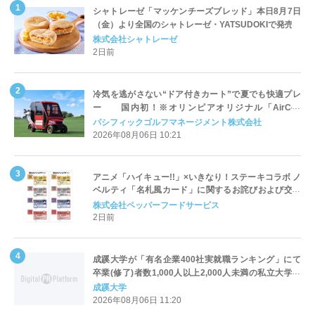
シャトレーゼ「マッケンチーズブレッド」本日8月7日
（金）より全国のシャトレーゼ・YATSUDOKIで発売
株式会社シャトレーゼ
2日前
冷気を逃がさない“ドア付きカート”で夏でも快適プレ
ー 国内初！※オリンピアオリジナル「AirCon
Cart（エアコンカート）」導入 | ＰＧＭ
パシフィックゴルフマネージメント株式会社
2026年08月06日 10:21
アニメ「ハイキュー!!」×いきなり！ステーキコラボ ノ
ベルティ「名札風カード」に関するお詫びおよび交換
対応についてのご案内
株式会社ペッパーフードサービス
2日前
成蹊大学が「有名企業400社実就職ランキング」にて
卒業(修了)者数1,000人以上2,000人未満の私立大学で
全国第1位を獲得！～実就職率は26.5%（前年比＋
成蹊大学
4.3pt）に伸長、東京の私立大学でも10位にランクイン
2026年08月06日 11:20
～