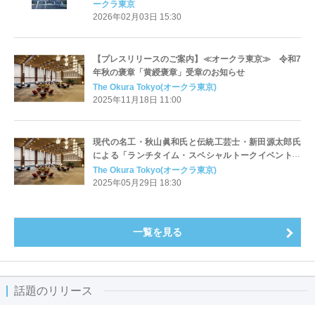
ークラ東京
2026年02月03日 15:30
【プレスリリースのご案内】≪オークラ東京≫ 令和7
年秋の褒章「黄綬褒章」受章のお知らせ
The Okura Tokyo(オークラ東京)
2025年11月18日 11:00
現代の名工・秋山眞和氏と伝統工芸士・新田源太郎氏
による「ランチタイム・スペシャルトークイベント」
を9月1日に開催 ＜6月2日(月)10:00より予約開始＞
The Okura Tokyo(オークラ東京)
2025年05月29日 18:30
一覧を見る
話題のリリース