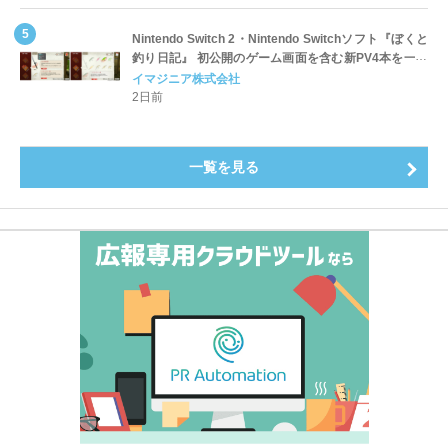
Nintendo Switch 2・Nintendo Switchソフト『ぼくと
釣り日記』 初公開のゲーム画面を含む新PV4本を一挙
公開！
イマジニア株式会社
2日前
一覧を見る