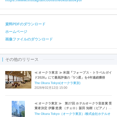
資料PDFのダウンロード
ホームページ
画像ファイルのダウンロード
その他のリリース
≪ オークラ東京 ≫ 米国『フォーブス・トラベルガイ
ド2026』にて最高評価の「5つ星」を4年連続獲得
The Okura Tokyo(オークラ東京)
2026年02月12日 15:00
≪ オークラ東京 ≫ 第27回 ホテルオークラ音楽賞 受
賞者決定 伊藤 悠貴 （チェロ）阪田 知樹（ピアノ）授
賞式・記念演奏会を3月23日(月)に開催
The Okura Tokyo（オークラ東京）/株式会社ホテルオ