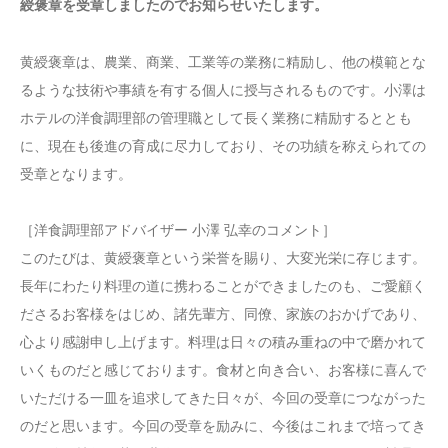
綬褒章を受章しましたのでお知らせいたします。
黄綬褒章は、農業、商業、工業等の業務に精励し、他の模範とな
るような技術や事績を有する個人に授与されるものです。小澤は
ホテルの洋食調理部の管理職として長く業務に精励するととも
に、現在も後進の育成に尽力しており、その功績を称えられての
受章となります。
［洋食調理部アドバイザー 小澤 弘幸のコメント］
このたびは、黄綬褒章という栄誉を賜り、大変光栄に存じます。
長年にわたり料理の道に携わることができましたのも、ご愛顧く
ださるお客様をはじめ、諸先輩方、同僚、家族のおかげであり、
心より感謝申し上げます。料理は日々の積み重ねの中で磨かれて
いくものだと感じております。食材と向き合い、お客様に喜んで
いただける一皿を追求してきた日々が、今回の受章につながった
のだと思います。今回の受章を励みに、今後はこれまで培ってき