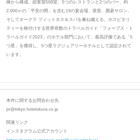
棟から構成。総客室508室、5つのレストランと2つのバー、約
2,000㎡の「平安の間」を含む19の宴会場、茶室、囲碁サロン、
そしてオークラ フィットネス＆スパを兼ね備える。ホスピタリ
ティーを格付けする世界有数のトラベルガイド「フォーブス・ト
ラベルガイド2023」のホテル部門において、最高評価である「5
つ星」を獲得し、5つ星ラグジュアリーホテルとして認定されて
います。
本件に関するお問合わせ先
pr@tokyo.hotelokura.co.jp
関連リンク
インスタグラム公式アカウント
https://www.instagram.com/theokuratokyo/