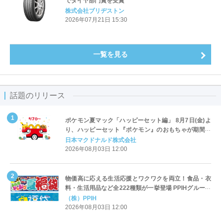
でタイヤ部門賞を受賞
株式会社ブリヂストン
2026年07月21日 15:30
一覧を見る
話題のリリース
ポケモン夏マック「ハッピーセット編」 8月7日(金)よ
り、ハッピーセット『ポケモン』のおもちゃが期間限
定登場
日本マクドナルド株式会社
2026年08月03日 12:00
物価高に応える生活応援とワクワクを両立！食品・衣
料・生活用品など全222種類が一挙登場 PPIHグループ
「夏福袋」＆セール 8月6日(木)より順次スタート
（株）PPIH
2026年08月03日 12:00