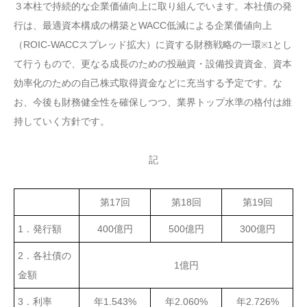
３本柱で持続的な企業価値向上に取り組んでいます。本社債の発
行は、最適資本構成の構築とWACC低減による企業価値向上
（ROIC-WACCスプレッド拡大）に資する財務戦略の一環
とし
※1
て行うもので、更なる成長のための投融資・設備投資資金、資本
効率化のための自己株式取得資金などに充当する予定です。な
お、今後も財務健全性を確保しつつ、業界トップ水準の格付は維
持していく方針です。
記
第17回
第18回
第19回
1．発行額
400億円
500億円
300億円
2．各社債の
1億円
金額
3．利率
年1.543%
年2.060%
年2.726%