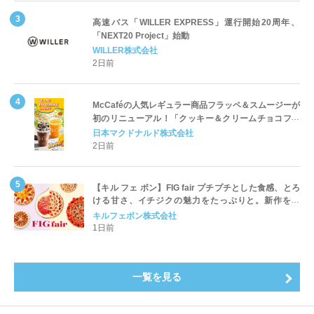
高速バス「WILLER EXPRESS」運行開始20周年、
「NEXT20 Project」始動
WILLER株式会社
2日前
McCaféの人気レギュラー商品フラッペ＆スムージーが
初のリニューアル！「クッキー＆クリームチョコフラ
ッペ」「マンゴースムージー」8月5日（水）から販売
日本マクドナルド株式会社
開始
2日前
【キル フェ ボン】FIG fair プチプチとした食感、とろ
ける甘さ、イチジクの魅力をたっぷりと。新作を含
め、イチジク尽くしの全4種が登場8月20日（木）スタ
キルフェボン株式会社
ート
1日前
一覧を見る