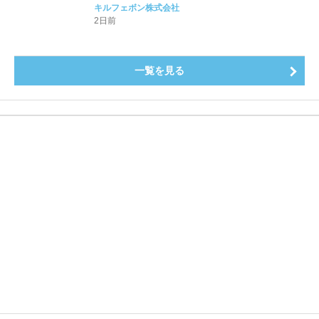
をたっぷりと。新作を含め、イチジク尽くしの全4種が
キルフェボン株式会社
登場8月20日（木）スタート
2日前
一覧を見る