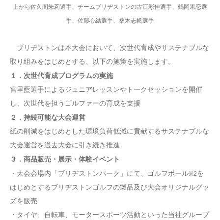
上から佐久間朱莉選手、チームブリヂストンの古江彩佳選手、鶴岡果恋選
手、佐藤心結選手、桑木志帆選手
ブリヂストンは本大会において、次世代育成やサステナブルな
取り組みをはじめとする、以下の施策を実施します。
１．次世代育成プログラムの実施
宮里藍選手によるジュニアレッスンやトークセッションを開催
し、次世代を担うゴルファーの育成を支援
２．持続可能な大会運営
紙の削減をはじめとした環境負荷低減に貢献するサステナブルな
大会運営を過去大会に引き続き推進
３．商品販売・展示・体験イベント
・大会会場内「ブリヂストンパーク」にて、ゴルフボール
を
※2
はじめとするブリヂストンゴルフの製品及び大会オリジナルグッ
ズを販売
・タイヤ、自転車、モータースポーツ活動といった当社グループ