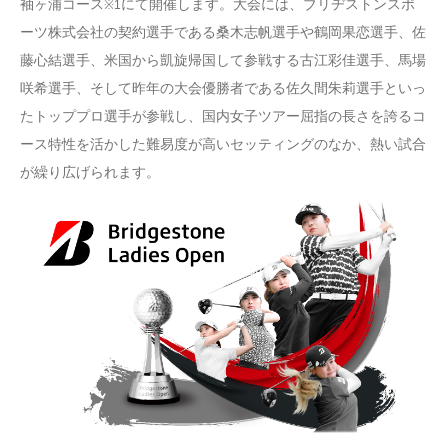
袖ヶ浦コース
にて開催します。大会には、ブリヂストンスポ
※1
ーツ株式会社の契約選手である桑木志帆選手や鶴岡果恋選手、佐
藤心結選手、米国から凱旋帰国して参戦する古江彩佳選手、馬場
咲希選手、そして昨年の大会優勝者である佐久間朱莉選手といっ
たトッププロ選手が参戦し、国内女子ツアー屈指の長さを誇るコ
ース特性を活かした難易度が高いセッティングのなか、熱い試合
が繰り広げられます。