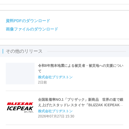
資料PDFのダウンロード
画像ファイルのダウンロード
その他のリリース
令和8年熊本地震による被災者・被災地への支援につい
て
株式会社ブリヂストン
2日前
全国装着率NO.1「ブリザック」新商品 世界の道で鍛
え上げたスタッドレスタイヤ「BLIZZAK ICEPEAK」
を発売
株式会社ブリヂストン
2026年07月27日 15:30