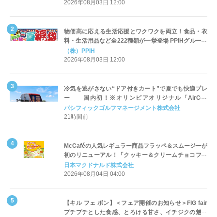
2026年08月03日 12:00
物価高に応える生活応援とワクワクを両立！食品・衣
料・生活用品など全222種類が一挙登場 PPIHグループ
「夏福袋」＆セール 8月6日(木)より順次スタート
（株）PPIH
2026年08月03日 12:00
冷気を逃がさない“ドア付きカート”で夏でも快適プレ
ー 国内初！※オリンピアオリジナル「AirCon
Cart（エアコンカート）」導入 | ＰＧＭ
パシフィックゴルフマネージメント株式会社
21時間前
McCaféの人気レギュラー商品フラッペ＆スムージーが
初のリニューアル！「クッキー＆クリームチョコフラ
ッペ」「マンゴースムージー」8月5日（水）から販売
日本マクドナルド株式会社
開始
2026年08月04日 04:00
【キル フェ ボン】＜フェア開催のお知らせ＞FIG fair
プチプチとした食感、とろける甘さ、イチジクの魅力