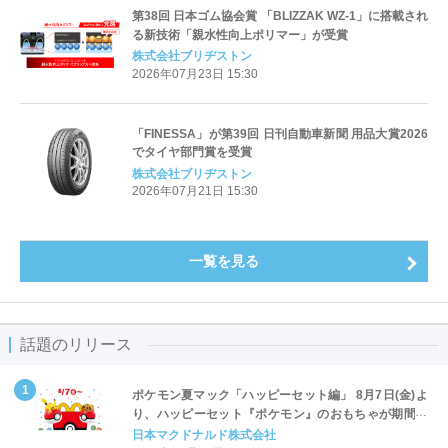
第38回 日本ゴム協会賞 「BLIZZAK WZ-1」に搭載され
る新技術「親水性向上ポリマー」が受賞
株式会社ブリヂストン
2026年07月23日 15:30
「FINESSA」が第39回 日刊自動車新聞 用品大賞2026
でタイヤ部門賞を受賞
株式会社ブリヂストン
2026年07月21日 15:30
一覧を見る
話題のリリース
ポケモン夏マック「ハッピーセット編」 8月7日(金)よ
り、ハッピーセット『ポケモン』のおもちゃが期間限
定登場
日本マクドナルド株式会社