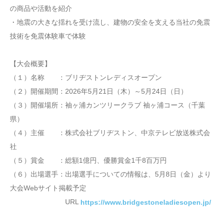
の商品や活動を紹介
・地震の大きな揺れを受け流し、建物の安全を支える当社の免震
技術を免震体験車で体験
【大会概要】
（１）名称 ：ブリヂストンレディスオープン
（２）開催期間：2026年5月21日（木）～5月24日（日）
（３）開催場所：袖ヶ浦カンツリークラブ 袖ヶ浦コース（千葉
県）
（４）主催 ：株式会社ブリヂストン、中京テレビ放送株式会
社
（５）賞金 ：総額1億円、優勝賞金1千8百万円
（６）出場選手：出場選手についての情報は、5月8日（金）より
大会Webサイト掲載予定
URL
https://www.bridgestoneladiesopen.jp/