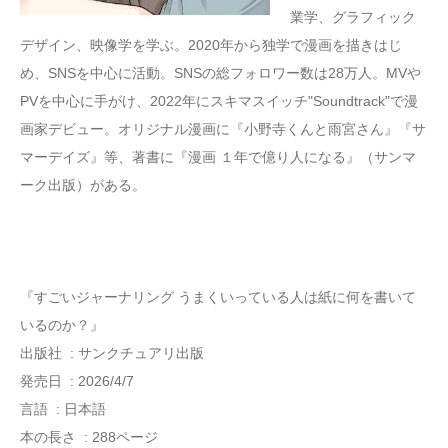
業学、グラフィック
デザイン、映像学を学ぶ。2020年から独学で漫画を描きはじ
め、SNSを中心に活動。SNSの総フォロワー数は28万人。MVや
PVを中心に手がけ、2022年にスキマスイッチ"Soundtrack"で漫
画家デビュー。オリジナル漫画に『小野寺くんと雨宮さん』『サ
マーデイズ』等、著書に『漫画 １年で億り人になる』（サンマ
ーク出版）がある。
『すごいジャーナリング うまくいっている人は紙に何を書いて
いるのか？』
出版社 ‏ : ‎サンクチュアリ出版
発売日 ‏ : ‎2026/4/7
言語 ‏ : ‎日本語
本の長さ ‏ : ‎288ページ