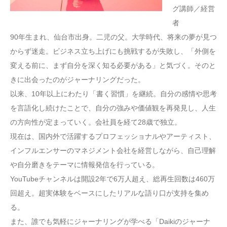
グ講師／経営
者
90年生まれ、仙台市出身。二児の父。大学時代、将来の夢が見つ
からず迷走。ビジネス立ち上げにも挑戦するが失敗し、「外側を
変える前に、まず自分を深く知る必要がある」と気づく。そのと
きに出会ったのがジャーナリングだった。
以来、10年以上にわたり「書く習慣」を継続。自分の感情や思考
を言語化し続けたことで、自分の強みや価値観を再発見し、人生
の方向性が定まっていく。会社員を経て28歳で独立。
現在は、国内外で活躍するプロフェッショナルやアーティスト、
インフルエンサーのマネジメント会社を経営しながら、自己理解
や自分磨きをテーマに情報発信を行っている。
YouTubeチャンネルは開設2年で6万人超え、総再生回数は460万
回超え。超実体験をベースにしたリアルな語り口が支持を集め
る。
また、誰でも気軽にジャーナリングが学べる「Daikiのジャーナ