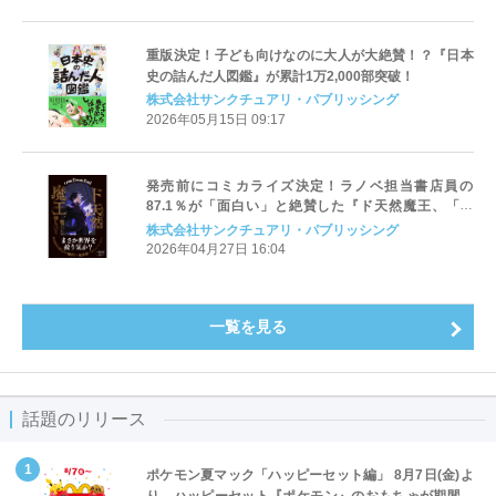
重版決定！子ども向けなのに大人が大絶賛！？『日本
史の詰んだ人図鑑』が累計1万2,000部突破！
株式会社サンクチュアリ・パブリッシング
2026年05月15日 09:17
発売前にコミカライズ決定！ラノベ担当書店員の
87.1％が「面白い」と絶賛した『ド天然魔王、「魔
王」を倒しにいく』4月30日発売
株式会社サンクチュアリ・パブリッシング
2026年04月27日 16:04
一覧を見る
話題のリリース
ポケモン夏マック「ハッピーセット編」 8月7日(金)よ