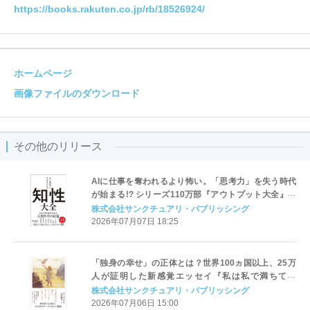
https://books.rakuten.co.jp/rb/18526924/
ホームページ
画像ファイルのダウンロード
その他のリリース
AIに仕事を奪われるより怖い。「思考力」を失う時代
が始まる!? シリーズ110万部『アウトプット大全』著
者がAI時代の新基準「知性」を提唱
株式会社サンクチュアリ・パブリッシング
2026年07月07日 18:25
「独身の幸せ」の正体とは？世界100ヵ国以上、25万
人が証明した新感覚エッセイ『私は私で満ちてい
る』 7月7日（火）に発売
株式会社サンクチュアリ・パブリッシング
2026年07月06日 15:00