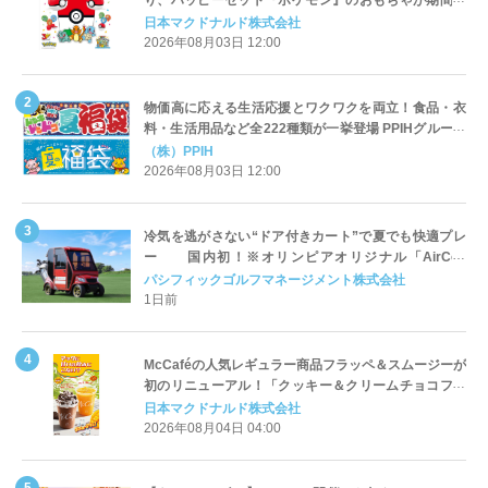
り、ハッピーセット『ポケモン』のおもちゃが期間限
定登場
日本マクドナルド株式会社
2026年08月03日 12:00
物価高に応える生活応援とワクワクを両立！食品・衣
料・生活用品など全222種類が一挙登場 PPIHグループ
「夏福袋」＆セール 8月6日(木)より順次スタート
（株）PPIH
2026年08月03日 12:00
冷気を逃がさない“ドア付きカート”で夏でも快適プレ
ー 国内初！※オリンピアオリジナル「AirCon
Cart（エアコンカート）」導入 | ＰＧＭ
パシフィックゴルフマネージメント株式会社
1日前
McCaféの人気レギュラー商品フラッペ＆スムージーが
初のリニューアル！「クッキー＆クリームチョコフラ
ッペ」「マンゴースムージー」8月5日（水）から販売
日本マクドナルド株式会社
開始
2026年08月04日 04:00