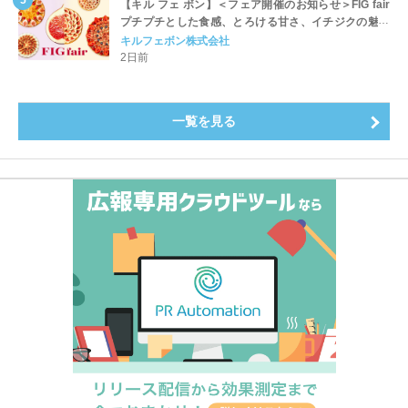
【キル フェ ボン】＜フェア開催のお知らせ＞FIG fair
プチプチとした食感、とろける甘さ、イチジクの魅力
をたっぷりと。新作を含め、イチジク尽くしの全4種が
キルフェボン株式会社
登場8月20日（木）スタート
2日前
一覧を見る