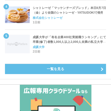
シャトレーゼ「マッケンチーズブレッド」本日8月7日
（金）より全国のシャトレーゼ・YATSUDOKIで発売
株式会社シャトレーゼ
1日前
成蹊大学が「有名企業400社実就職ランキング」にて
卒業(修了)者数1,000人以上2,000人未満の私立大学で
全国第1位を獲得！～実就職率は26.5%（前年比＋
成蹊大学
4.3pt）に伸長、東京の私立大学でも10位にランクイン
2日前
～
一覧を見る