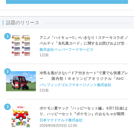
話題のリリース
アニメ「ハイキュー!!」×いきなり！ステーキコラボ ノ
ベルティ「名札風カード」に関するお詫びおよび交換
対応についてのご案内
株式会社ペッパーフードサービス
1日前
冷気を逃がさない“ドア付きカート”で夏でも快適プレ
ー 国内初！※オリンピアオリジナル「AirCon
Cart（エアコンカート）」導入 | ＰＧＭ
パシフィックゴルフマネージメント株式会社
2日前
ポケモン夏マック「ハッピーセット編」 8月7日(金)よ
り、ハッピーセット『ポケモン』のおもちゃが期間限
定登場
日本マクドナルド株式会社
2026年08月03日 12:00