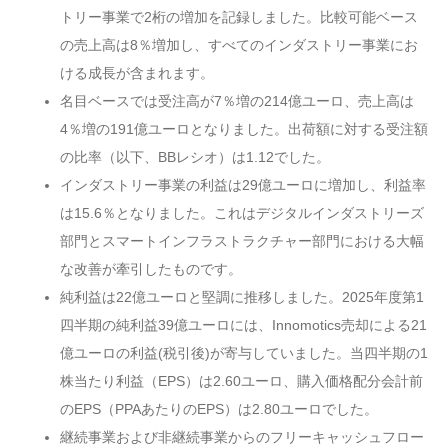
トリー事業で2桁の増加を記録しました。比較可能ベース
の売上高は8％増加し、すべてのインダストリー事業にお
ける成長が含まれます。
名目ベースでは受注高が7％増の214億ユーロ、売上高は
4％増の191億ユーロとなりました。出荷額に対する受注額
の比率（以下、BBレシオ）は1.12でした。
インダストリー事業の利益は29億ユーロに増加し、利益率
は15.6％となりました。これはデジタルインダストリーズ
部門とスマートインフラストラクチャー部門における大幅
な改善が牽引したものです。
純利益は22億ユーロと堅調に推移しました。2025年度第1
四半期の純利益39億ユーロには、Innomotics売却による21
億ユーロの利益(税引後)が寄与していました。当四半期の1
株当たり利益（EPS）は2.60ユーロ、購入価格配分会計前
のEPS（PPAあたりのEPS）は2.80ユーロでした。
継続事業および非継続事業からのフリーキャッシュフロー