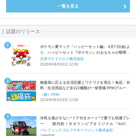
一覧を見る
話題のリリース
ポケモン夏マック「ハッピーセット編」 8月7日(金)よ
り、ハッピーセット『ポケモン』のおもちゃが期間限
定登場
日本マクドナルド株式会社
2026年08月03日 12:00
物価高に応える生活応援とワクワクを両立！食品・衣
料・生活用品など全222種類が一挙登場 PPIHグループ
「夏福袋」＆セール 8月6日(木)より順次スタート
（株）PPIH
2026年08月03日 12:00
冷気を逃がさない“ドア付きカート”で夏でも快適プレ
ー 国内初！※オリンピアオリジナル「AirCon
Cart（エアコンカート）」導入 | ＰＧＭ
パシフィックゴルフマネージメント株式会社
19時間前