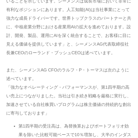
いることを示しています。シーメンスは成長市場において非常に
有利なポジションにあります。人工知能(AI)は当社事業にとって
強力な成長ドライバーです。世界トップクラスのパートナーと共
に、中核産業分野における産業用AIの拡大を進めております。設
計、開発、製品、運用にAIを深く統合することで、お客様に目に
見える価値を提供しています」と、シーメンスAG代表取締役社
長兼CEOのローランド・ブッシュCEOは述べています。
また、シーメンスAG CFOのラルフ・P・トーマスは次のように
述べています。
「強力なオペレーティング・パフォーマンスが、第1四半期の高
い売上につながりました。当社は引き続き戦略を厳格に実行し、
加速させている自社株買いプログラムは株主価値の持続的な創出
に寄与しております」
第1四半期の受注高は、為替換算およびポートフォリオ効
果を除いた比較可能ベースで10％増加し、大半のインダス