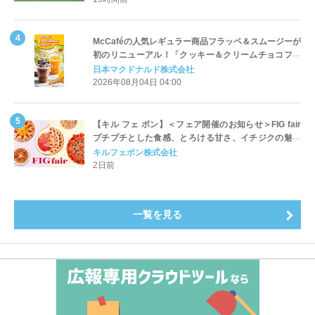
McCaféの人気レギュラー商品フラッペ＆スムージーが
初のリニューアル！「クッキー＆クリームチョコフラ
ッペ」「マンゴースムージー」8月5日（水）から販売
日本マクドナルド株式会社
開始
2026年08月04日 04:00
【キル フェ ボン】＜フェア開催のお知らせ＞FIG fair
プチプチとした食感、とろける甘さ、イチジクの魅力
をたっぷりと。新作を含め、イチジク尽くしの全4種が
キルフェボン株式会社
登場8月20日（木）スタート
2日前
一覧を見る