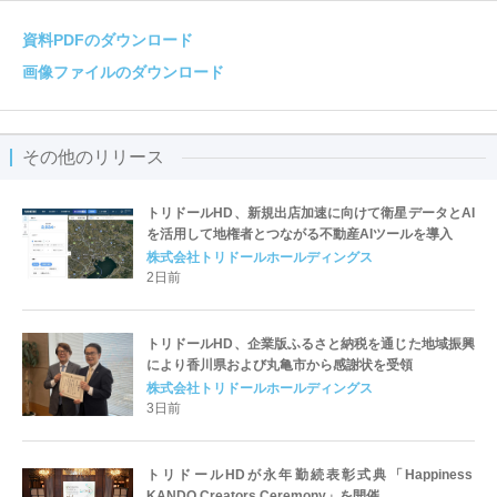
資料PDFのダウンロード
画像ファイルのダウンロード
その他のリリース
トリドールHD、新規出店加速に向けて衛星データとAI
を活用して地権者とつながる不動産AIツールを導入
株式会社トリドールホールディングス
2日前
トリドールHD、企業版ふるさと納税を通じた地域振興
により香川県および丸亀市から感謝状を受領
株式会社トリドールホールディングス
3日前
トリドールHDが永年勤続表彰式典「Happiness
KANDO Creators Ceremony」を開催