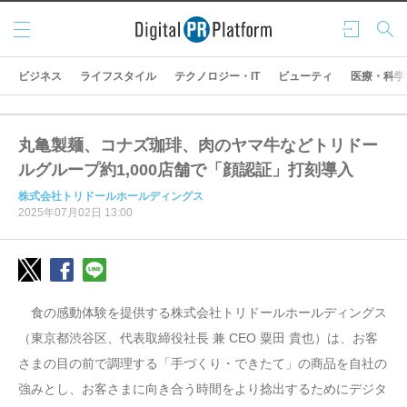
メニ
ログ
検索
ュー
イン
ビジネス
ライフスタイル
テクノロジー・IT
ビューティ
医療・科学
丸亀製麺、コナズ珈琲、肉のヤマ牛などトリドー
ルグループ約1,000店舗で「顔認証」打刻導入
株式会社トリドールホールディングス
2025年07月02日 13:00
食の感動体験を提供する株式会社トリドールホールディングス
（東京都渋谷区、代表取締役社長 兼 CEO 粟田 貴也）は、お客
さまの目の前で調理する「手づくり・できたて」の商品を自社の
強みとし、お客さまに向き合う時間をより捻出するためにデジタ