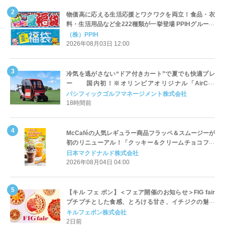
物価高に応える生活応援とワクワクを両立！食品・衣
料・生活用品など全222種類が一挙登場 PPIHグループ
「夏福袋」＆セール 8月6日(木)より順次スタート
（株）PPIH
2026年08月03日 12:00
冷気を逃がさない“ドア付きカート”で夏でも快適プレ
ー 国内初！※オリンピアオリジナル「AirCon
Cart（エアコンカート）」導入 | ＰＧＭ
パシフィックゴルフマネージメント株式会社
18時間前
McCaféの人気レギュラー商品フラッペ＆スムージーが
初のリニューアル！「クッキー＆クリームチョコフラ
ッペ」「マンゴースムージー」8月5日（水）から販売
日本マクドナルド株式会社
開始
2026年08月04日 04:00
【キル フェ ボン】＜フェア開催のお知らせ＞FIG fair
プチプチとした食感、とろける甘さ、イチジクの魅力
をたっぷりと。新作を含め、イチジク尽くしの全4種が
キルフェボン株式会社
登場8月20日（木）スタート
2日前