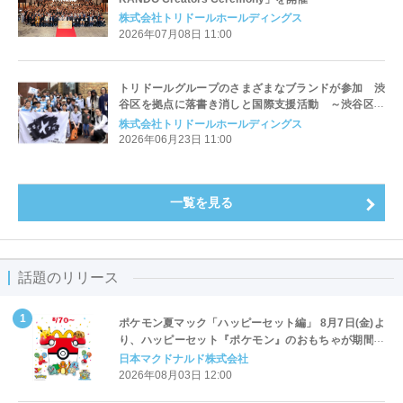
株式会社トリドールホールディングス
2026年07月08日 11:00
トリドールグループのさまざまなブランドが参加 渋
谷区を拠点に落書き消しと国際支援活動 ～渋谷区と
のS-SAP協定の一環として実施～
株式会社トリドールホールディングス
2026年06月23日 11:00
一覧を見る
話題のリリース
ポケモン夏マック「ハッピーセット編」 8月7日(金)よ
り、ハッピーセット『ポケモン』のおもちゃが期間限
定登場
日本マクドナルド株式会社
2026年08月03日 12:00