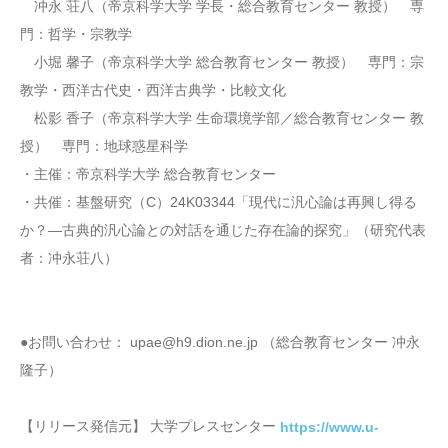
冲永 荘八（帝京科学大学 学長・総合教育センター 教授） 専
門：哲学・宗教学
小堀 馨子（帝京科学大学 総合教育センター 教授） 専門：宗
教学・西洋古代史・西洋古典学・比較文化
松影 香子（帝京科学大学 生命環境学部／総合教育センター 教
授） 専門：地球惑星科学
・主催：帝京科学大学 総合教育センター
・共催：基盤研究（C）24K03344「現代に汎心論は再興し得る
か？―古典的汎心論との対話を通じた存在論的探究」（研究代表
者：冲永荘八）
●お問い合わせ： upae@h9.dion.ne.jp （総合教育センター 冲永
隆子）
【リリース発信元】 大学プレスセンター
https://www.u-