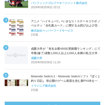
Cart（エアコンカート）」導入 | ＰＧＭ
パシフィックゴルフマネージメント株式会社
2026年08月06日 10:21
アニメ「ハイキュー!!」×いきなり！ステーキコラボ ノ
ベルティ「名札風カード」に関するお詫びおよび交換
対応についてのご案内
株式会社ペッパーフードサービス
2日前
成蹊大学が「有名企業400社実就職ランキング」にて
卒業(修了)者数1,000人以上2,000人未満の私立大学で
全国第1位を獲得！～実就職率は26.5%（前年比＋
成蹊大学
4.3pt）に伸長、東京の私立大学でも10位にランクイン
2026年08月06日 11:20
～
Nintendo Switch 2・Nintendo Switchソフト『ぼくと
釣り日記』 初公開のゲーム画面を含む新PV4本を一挙
公開！
イマジニア株式会社
2日前