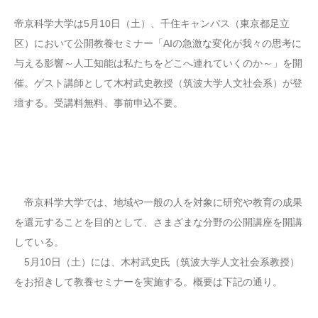
帝京科学大学は5月10日（土）、千住キャンパス（東京都足立
区）において公開教養セミナー「AIの急激な変化が我々の思考に
与える影響～人工知能は私たちをどこへ連れていくのか～」を開
催。ゲスト講師として木村武史教授（筑波大学人文社会系）が登
壇する。受講料無料、事前申込不要。
帝京科学大学では、地域や一般の人を対象に研究や教育の成果
を還元することを目的として、さまざまな分野の公開講座を開講
している。
5月10日（土）には、木村武史氏（筑波大学人文社会系教授）
をお招きして教養セミナーを実施する。概要は下記の通り。