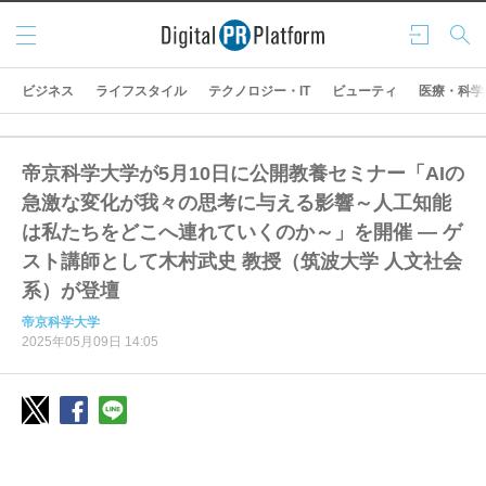
メニ
ログ
検索
ュー
イン
ビジネス
ライフスタイル
テクノロジー・IT
ビューティ
医療・科学
帝京科学大学が5月10日に公開教養セミナー「AIの
急激な変化が我々の思考に与える影響～人工知能
は私たちをどこへ連れていくのか～」を開催 ― ゲ
スト講師として木村武史 教授（筑波大学 人文社会
系）が登壇
帝京科学大学
2025年05月09日 14:05