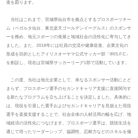
進を図ります。
当社はこれまで、宮城県仙台市を拠点とするプロスポーツチー
ム（ベガルタ仙台、東北楽天ゴールデンイーグルス）のスポンサ
ーを務め、地元スポーツの発展と地域社会の活性化に寄与してき
ました。また、2018年には社員の交流や健康促進、企業文化の
形成を目的としたアイリスオーヤマ公式サッカー部「IRIS.F.C」
を創設し、現在は宮城県サッカーリーグ1部で活動しています。
この度、当社は地元企業として、単なるスポンサー活動にとど
まらず、プロスポーツ選手のセカンドキャリア支援に直接関与す
る新たなプログラムを立ち上げることを決定しました。具体的に
は、現役を引退した選手およびセカンドキャリアを見据えた現役
選手を直接支援することで、社会全体の人材活用の幅を広げ、地
域経済の活性化につなげます。プロスポーツ選手は、競技生活を
通じて培ったリーダーシップ、協調性、忍耐力などのスキルを備