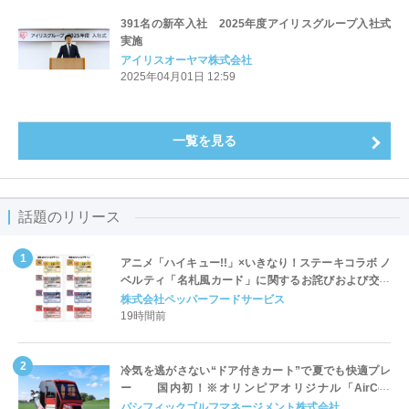
391名の新卒入社 2025年度アイリスグループ入社式
実施
アイリスオーヤマ株式会社
2025年04月01日 12:59
一覧を見る
話題のリリース
アニメ「ハイキュー!!」×いきなり！ステーキコラボ ノ
ベルティ「名札風カード」に関するお詫びおよび交換
対応についてのご案内
株式会社ペッパーフードサービス
19時間前
冷気を逃がさない“ドア付きカート”で夏でも快適プレ
ー 国内初！※オリンピアオリジナル「AirCon
Cart（エアコンカート）」導入 | ＰＧＭ
パシフィックゴルフマネージメント株式会社