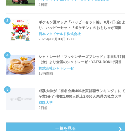
2日前
ポケモン夏マック「ハッピーセット編」 8月7日(金)よ
り、ハッピーセット『ポケモン』のおもちゃが期間限
定登場
日本マクドナルド株式会社
2026年08月03日 12:00
シャトレーゼ「マッケンチーズブレッド」本日8月7日
（金）より全国のシャトレーゼ・YATSUDOKIで発売
株式会社シャトレーゼ
18時間前
成蹊大学が「有名企業400社実就職ランキング」にて
卒業(修了)者数1,000人以上2,000人未満の私立大学で
全国第1位を獲得！～実就職率は26.5%（前年比＋
成蹊大学
4.3pt）に伸長、東京の私立大学でも10位にランクイン
2日前
～
一覧を見る