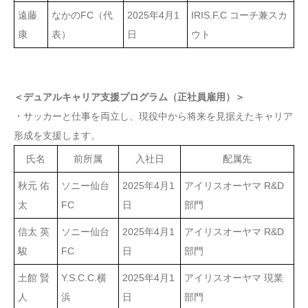
遠藤
なかのFC（代
2025年4月1
IRIS.F.C コーチ兼スカ
康
表）
日
ウト
＜デュアルキャリア支援プログラム（正社員雇用）＞
・サッカーと仕事を両立し、現役中から将来を見据えたキャリア
形成を支援します。
氏名
前所属
入社日
配属先
秋元 佑
ソニー仙台
2025年4月1
アイリスオーヤマ R&D
太
FC
日
部門
信太 英
ソニー仙台
2025年4月1
アイリスオーヤマ R&D
駿
FC
日
部門
土館 賢
Y.S.C.C.横
2025年4月1
アイリスオーヤマ 現業
人
浜
日
部門