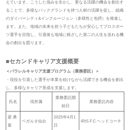
えています。こうした強みを生かし、更なる活躍の機会を創出す
ることで、多様なバックグランドを持つ人材の活躍を促し、組織
のダイバーシティ&インクルージョン（多様性と包摂）を推進し
ます。また、地域の未来を担う子どもたちが安心してプロスポー
ツ選手を目指し、引退後も地域に根ざした第二の人生を送れる機
会の創出を図ります。
■セカンドキャリア支援概要
＜パラレルキャリア支援プログラム（業務委託）＞
・現役を引退した選手が本業を続けながら活躍できる機会を創出
し、多様なキャリア形成を支援します。
業務委託開
氏名
現所属
業務委託内容
始日
梁 勇
2025年4月1
ベガルタ仙台
IRIS.F.C ヘッドコーチ
基
日