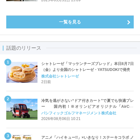
一覧を見る
話題のリリース
シャトレーゼ「マッケンチーズブレッド」本日8月7日
（金）より全国のシャトレーゼ・YATSUDOKIで発売
株式会社シャトレーゼ
2日前
冷気を逃がさない“ドア付きカート”で夏でも快適プレ
ー 国内初！※オリンピアオリジナル「AirCon
Cart（エアコンカート）」導入 | ＰＧＭ
パシフィックゴルフマネージメント株式会社
2026年08月06日 10:21
アニメ「ハイキュー!!」×いきなり！ステーキコラボ ノ