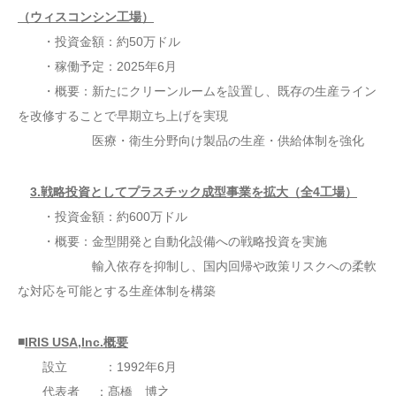
（ウィスコンシン工場）
・投資金額：約50万ドル
・稼働予定：2025年6月
・概要：新たにクリーンルームを設置し、既存の生産ライン
を改修することで早期立ち上げを実現
医療・衛生分野向け製品の生産・供給体制を強化
3.戦略投資としてプラスチック成型事業を拡大（全4工場）
・投資金額：約600万ドル
・概要：金型開発と自動化設備への戦略投資を実施
輸入依存を抑制し、国内回帰や政策リスクへの柔軟
な対応を可能とする生産体制を構築
■
IRIS USA,Inc.概要
設立 ：1992年6月
代表者 ：髙橋 博之