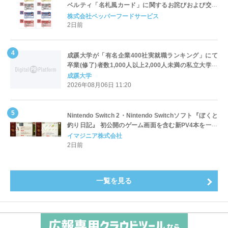
ベルティ「名札風カード」に関するお詫びおよび交換
対応についてのご案内
株式会社ペッパーフードサービス
2日前
成蹊大学が「有名企業400社実就職ランキング」にて
卒業(修了)者数1,000人以上2,000人未満の私立大学で
全国第1位を獲得！～実就職率は26.5%（前年比＋
成蹊大学
4.3pt）に伸長、東京の私立大学でも10位にランクイン
2026年08月06日 11:20
～
Nintendo Switch 2・Nintendo Switchソフト『ぼくと
釣り日記』 初公開のゲーム画面を含む新PV4本を一挙
公開！
イマジニア株式会社
2日前
一覧を見る