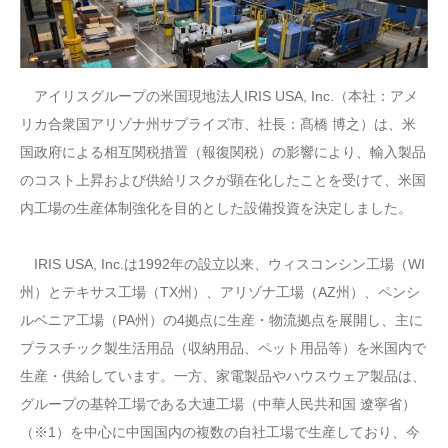
アイリスグループの米国現地法人IRIS USA, Inc.（本社：アメ
リカ合衆国アリゾナ州サプライズ市、社長：髙橋 博之）は、米
国政府による相互関税措置（報復関税）の影響により、輸入製品
のコスト上昇および供給リスクが顕在化したことを受けて、米国
内工場の生産体制強化を目的とした設備投資を決定しました。
IRIS USA, Inc.は1992年の設立以来、ウィスコンシン工場（WI
州）とテキサス工場（TX州）、アリゾナ工場（AZ州）、ペンシ
ルベニア工場（PA州）の4拠点に生産・物流拠点を展開し、主に
プラスチック製生活用品（収納用品、ペット用品等）を米国内で
生産・供給しています。一方、家電製品やハウスウェア製品は、
グループの基幹工場である大連工場（中華人民共和国 遼寧省）
（※1）を中心に中国国内の複数の自社工場で生産しており、今