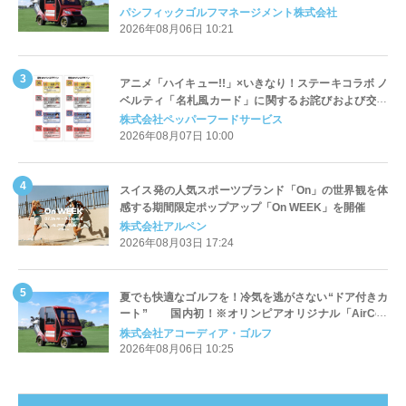
Cart（エアコンカート）」導入 | ＰＧＭ
パシフィックゴルフマネージメント株式会社
2026年08月06日 10:21
アニメ「ハイキュー!!」×いきなり！ステーキコラボ ノ
ベルティ「名札風カード」に関するお詫びおよび交換
対応についてのご案内
株式会社ペッパーフードサービス
2026年08月07日 10:00
スイス発の人気スポーツブランド「On」の世界観を体
感する期間限定ポップアップ「On WEEK」を開催
株式会社アルペン
2026年08月03日 17:24
夏でも快適なゴルフを！冷気を逃がさない“ドア付きカ
ート” 国内初！※オリンピアオリジナル「AirCon
Cart（エアコンカート）」導入 | アコーディア・ゴ
株式会社アコーディア・ゴルフ
ルフ
2026年08月06日 10:25