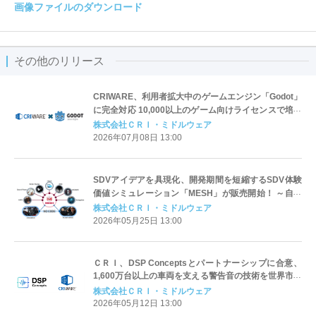
画像ファイルのダウンロード
その他のリリース
CRIWARE、利用者拡大中のゲームエンジン「Godot」
に完全対応 10,000以上のゲーム向けライセンスで培わ
れた技術資産でGodot利用者をサポート
株式会社ＣＲＩ・ミドルウェア
2026年07月08日 13:00
SDVアイデアを具現化、開発期間を短縮するSDV体験
価値シミュレーション「MESH」が販売開始！ ～自動
車、部品サプライヤーのニーズに応じて構想から量産
株式会社ＣＲＩ・ミドルウェア
まで伴走支援～
2026年05月25日 13:00
ＣＲＩ、DSP Conceptsとパートナーシップに合意、
1,600万台以上の車両を支える警告音の技術を世界市場
に提供
株式会社ＣＲＩ・ミドルウェア
2026年05月12日 13:00