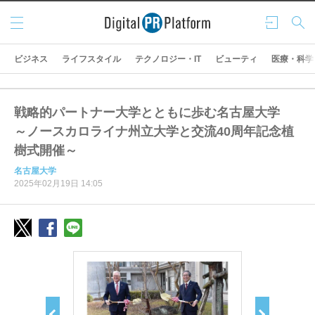
メニ
ログ
検索
ュー
イン
ビジネス
ライフスタイル
テクノロジー・IT
ビューティ
医療・科学
戦略的パートナー大学とともに歩む名古屋大学
～ノースカロライナ州立大学と交流40周年記念植
樹式開催～
名古屋大学
2025年02月19日 14:05