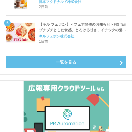
ッペ」「マンゴースムージー」8月5日（水）から販売
日本マクドナルド株式会社
開始
2日前
【キル フェ ボン】＜フェア開催のお知らせ＞FIG fair
プチプチとした食感、とろける甘さ、イチジクの魅力
をたっぷりと。新作を含め、イチジク尽くしの全4種が
キルフェボン株式会社
登場8月20日（木）スタート
1日前
一覧を見る