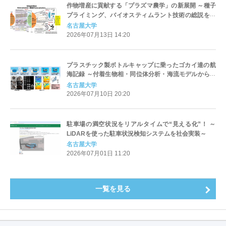
作物増産に貢献する「プラズマ農学」の新展開 ～種子
プライミング、バイオスティムラント技術の総説を発
表～
名古屋大学
2026年07月13日 14:20
プラスチック製ボトルキャップに乗ったゴカイ達の航
海記録 ～付着生物相・同位体分析・海流モデルから海
洋ごみ生態系の漂流の道のりを推定～
名古屋大学
2026年07月10日 20:20
駐車場の満空状況をリアルタイムで“見える化”！ ～
LiDARを使った駐車状況検知システムを社会実装～
名古屋大学
2026年07月01日 11:20
一覧を見る