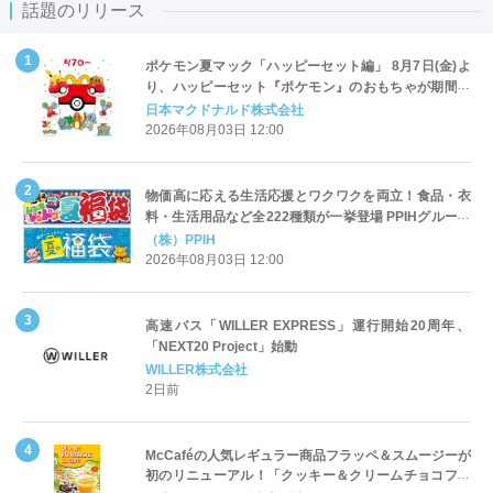
話題のリリース
ポケモン夏マック「ハッピーセット編」 8月7日(金)よ
り、ハッピーセット『ポケモン』のおもちゃが期間限
定登場
日本マクドナルド株式会社
2026年08月03日 12:00
物価高に応える生活応援とワクワクを両立！食品・衣
料・生活用品など全222種類が一挙登場 PPIHグループ
「夏福袋」＆セール 8月6日(木)より順次スタート
（株）PPIH
2026年08月03日 12:00
高速バス「WILLER EXPRESS」運行開始20周年、
「NEXT20 Project」始動
WILLER株式会社
2日前
McCaféの人気レギュラー商品フラッペ＆スムージーが
初のリニューアル！「クッキー＆クリームチョコフラ