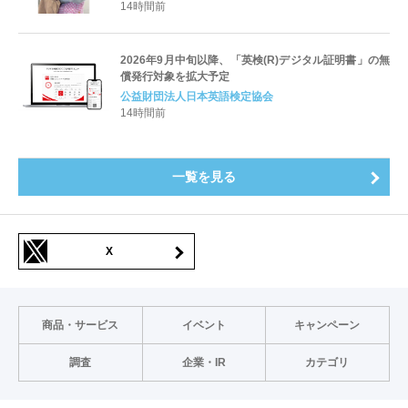
すキャリアと学びを明確化〜
14時間前
2026年9月中旬以降、「英検(R)デジタル証明書」の無
償発行対象を拡大予定
公益財団法人日本英語検定協会
14時間前
一覧を見る
X
商品・サービス
イベント
キャンペーン
調査
企業・IR
カテゴリ