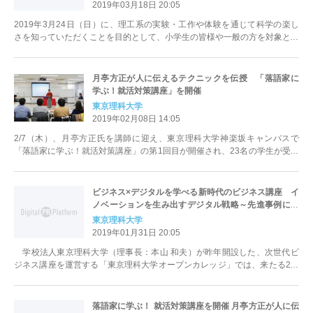
2019年03月18日 20:05
2019年3月24日（日）に、理工系の実験・工作や体験を通じて科学の楽し
さを知っていただくことを目的として、小学生の皆様や一般の方を対象とし
た本学の学生団体主催のイベ...
月亭方正が人に伝えるテクニックを伝授 「落語家に
学ぶ！就活対策講座」を開催
東京理科大学
2019年02月08日 14:05
2/7（木）、月亭方正氏を講師に迎え、東京理科大学神楽坂キャンパスで
「落語家に学ぶ！就活対策講座」の第1回目が開催され、23名の学生が受講
しました。 落語は遠い昔から...
ビジネス×デジタルを学べる新時代のビジネス講座 イ
ノベーションを生み出すデジタル戦略～先進事例に学
ぶ変革の本質と経営モデルの変化～
東京理科大学
2019年01月31日 20:05
学校法人東京理科大学（理事長：本山 和夫）が昨年開設した、次世代ビ
ジネス講座を運営する「東京理科大学オープンカレッジ」では、来たる2月
16日（土）～3月2日（土）の...
落語家に学ぶ！ 就活対策講座を開催 月亭方正が人に伝