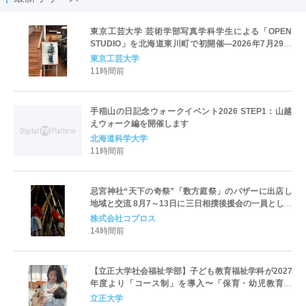
東京工芸大学 芸術学部写真学科学生による「OPEN
STUDIO」を北海道東川町で初開催―2026年7月29日
（水）から8月23日（日）―
東京工芸大学
11時間前
手稲山の日記念ウォークイベント2026 STEP1：山越
えウォーク編を開催します
北海道科学大学
11時間前
忌宮神社“天下の奇祭”「数方庭祭」のバザーに出店し
地域と交流 8月7～13日に三日相撲後援会の一員として
参加
株式会社コプロス
14時間前
【立正大学社会福祉学部】子ども教育福祉学科が2027
年度より「コース制」を導入〜「保育・幼児教育」
「初等教育」「子ども心理」の3コースを新設し、目指
立正大学