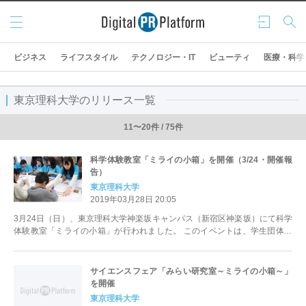
メニ
ログ
検索
ュー
イン
ビジネス
ライフスタイル
テクノロジー・IT
ビューティ
医療・科学
東京理科大学のリリース一覧
11〜20件 / 75件
科学体験教室「ミライの小箱」を開催（3/24・開催報
告）
東京理科大学
2019年03月28日 20:05
3月24日（日）、東京理科大学神楽坂キャンパス（新宿区神楽坂）にて科学
体験教室「ミライの小箱」が行われました。 このイベントは、学生団体主
催で小学生等を対象にさまざま...
サイエンスフェア「みらい研究室～ミライの小箱～」
を開催
東京理科大学