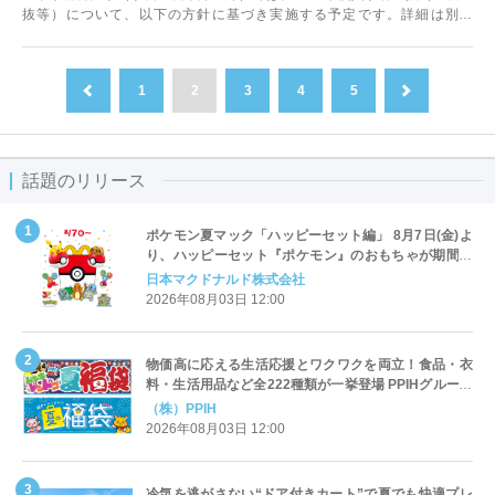
抜等）について、以下の方針に基づき実施する予定です。詳細は別紙
「2021年度入学者選抜（一般選抜...
1
2
3
4
5
前へ
次へ
話題のリリース
ポケモン夏マック「ハッピーセット編」 8月7日(金)よ
り、ハッピーセット『ポケモン』のおもちゃが期間限
定登場
日本マクドナルド株式会社
2026年08月03日 12:00
物価高に応える生活応援とワクワクを両立！食品・衣
料・生活用品など全222種類が一挙登場 PPIHグループ
「夏福袋」＆セール 8月6日(木)より順次スタート
（株）PPIH
2026年08月03日 12:00
冷気を逃がさない“ドア付きカート”で夏でも快適プレ