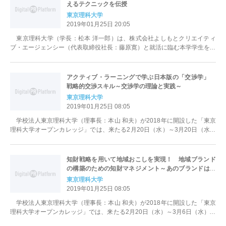
えるテクニックを伝授
東京理科大学
2019年01月25日 20:05
東京理科大学（学長：松本 洋一郎）は、株式会社よしもとクリエイティ
ブ・エージェンシー（代表取締役社長：藤原寛）と就活に臨む本学学生を対
象に、本学神楽坂キャンパスで、...
アクティブ・ラーニングで学ぶ日本版の「交渉学」
戦略的交渉スキル～交渉学の理論と実践～
東京理科大学
2019年01月25日 08:05
学校法人東京理科大学（理事長：本山 和夫）が2018年に開設した「東京
理科大学オープンカレッジ」では、来たる2月20日（水）～3月20日（水）
の各日19時より飯田橋...
知財戦略を用いて地域おこしを実現！ 地域ブランド
の構築のための知財マネジメント～あのブランドはど
のように構築されたのか？～
東京理科大学
2019年01月25日 08:05
学校法人東京理科大学（理事長：本山 和夫）が2018年に開設した「東京
理科大学オープンカレッジ」では、来たる2月20日（水）～3月6日（水）の
各日19時より飯田橋セ...