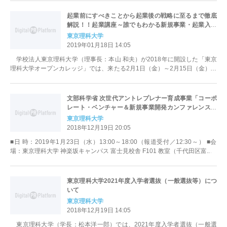
起業前にすべきことから起業後の戦略に至るまで徹底
解説！！起業講座～誰でもわかる新規事業・起業入門
～
東京理科大学
2019年01月18日 14:05
学校法人東京理科大学（理事長：本山 和夫）が2018年に開設した「東京
理科大学オープンカレッジ」では、来たる2月1日（金）～2月15日（金）の
各日19時より飯田橋セ...
文部科学省 次世代アントレプレナー育成事業「コーポ
レート・ベンチャー＆新規事業開発カンファレンス」
開催のご案内～組織の中での起業と新規事業開発～
東京理科大学
2018年12月19日 20:05
■日 時：2019年1月23日（水）13:00～18:00（報道受付／12:30～） ■会
場：東京理科大学 神楽坂キャンパス 富士見校舎 F101 教室（千代田区富...
東京理科大学2021年度入学者選抜（一般選抜等）につ
いて
東京理科大学
2018年12月19日 14:05
東京理科大学（学長：松本洋一郎）では、2021年度入学者選抜（一般選