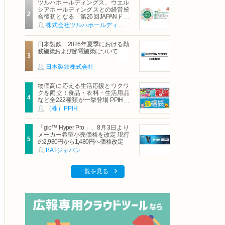
ツルハホールディングス、ウエル
シアホールディングスとの経営統
合後初となる「第26回JAPANドラ
ッグストアショー」に出展
株式会社ツルハホールディングス
日本製鉄 2026年夏季における勤
務施策および節電施策について
日本製鉄株式会社
物価高に応える生活応援とワクワ
クを両立！食品・衣料・生活用品
など全222種類が一挙登場 PPIHグ
ループ「夏福袋」＆セール 8月6日
（株）PPIH
(木)より順次スタート
「glo™ Hyper Pro」、8月3日より
メーカー希望小売価格を改定 現行
の2,980円から1,480円へ価格改定
BATジャパン
一覧を見る