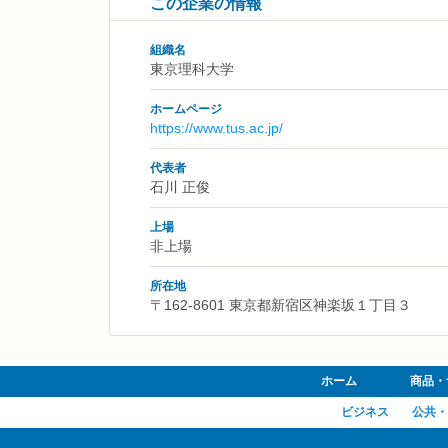
この企業の情報
組織名
東京理科大学
ホームページ
https://www.tus.ac.jp/
代表者
石川 正俊
上場
非上場
所在地
〒162-8601 東京都新宿区神楽坂１丁目３
ホーム
商品・
ビジネス
公共・