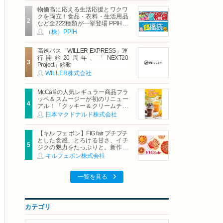
物価高に応える生活応援とワクワ
クを両立！食品・衣料・生活用品
など全222種類が一挙登場 PPIHグ
ループ「夏福袋」＆セール 8月6日
（株）PPIH
(木)より順次スタート
高速バス「WILLER EXPRESS」運
行開始20周年、「NEXT20
Project」始動
WILLER株式会社
McCaféの人気レギュラー商品フラ
ッペ＆スムージーが初のリニュー
アル！「クッキー＆クリームチョ
コフラッペ」「マンゴースムージ
日本マクドナルド株式会社
ー」8月5日（水）から販売開始
【キル フェ ボン】FIG fair プチプチ
とした食感、とろける甘さ、イチ
ジクの魅力をたっぷりと。新作を
含め、イチジク尽くしの全4種が登
キルフェボン株式会社
場8月20日（木）スタート
一覧を見る
カテゴリ