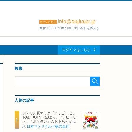
info@digitalpr.jp
お問い合わせ
受付 10：00〜18：00（土日祝日を除く）
ログインはこちら
検索
人気の記事
ポケモン夏マック「ハッピーセッ
ト編」 8月7日(金)より、ハッピーセ
ット『ポケモン』のおもちゃが期
間限定登場
日本マクドナルド株式会社