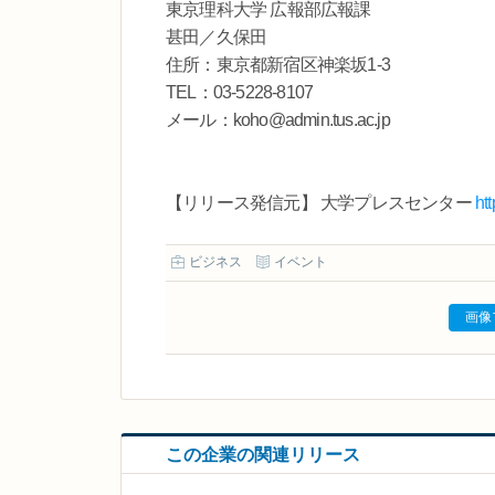
東京理科大学 広報部広報課
甚田／久保田
住所：東京都新宿区神楽坂1-3
TEL：03-5228-8107
メール：koho@admin.tus.ac.jp
【リリース発信元】 大学プレスセンター
ht
ビジネス
イベント
画像
この企業の関連リリース