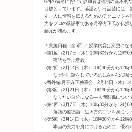
6回の講座において参加者は落語の基本的
目標としています。落語という話芸には、
す。人に情報を伝えるためのテクニックや
力をプロの落語家である月亭方正氏が伝授
藤元が務めます。
＊実施日程（全6回 ／ 授業内容は変更に
○第1回（2月7日（木）10時30分から12時
落語を学ぶ意義
○第2回（2月14日（木）10時30分から12
なぜ同じ話をしているのにAさんの話は
○番外編 月亭方正独演会 2月14日（木）
○第3回（2月21日（木）10時30分から12
なりたい自分になる―人間関係につい
○第4回（3月7日（木）10時30分から12時0
落語の道徳論―生き方のコツを身につけ
○第5回（3月14日（木）10時30分から12時
本当の実力を身につけるために―優れた