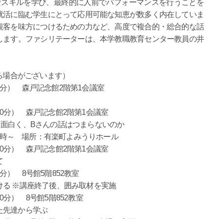
なスキルを学び、最終的に人前でパフォーマンスを行うことを
就活に臨む学生にとって応用可能な知恵が数多く内在していま
観客を味方につけるための力など、高度で複合的・総合的な話
します。ファシリテーターは、本学教職教育センター教員の井
なる場合がございます）
00分） 森戸記念館2階第1会議室
時00分） 森戸記念館2階第1会議室
面白く、Bさんの話はつまらないのか
14時～ 場所：有楽町よみうりホール
時00分） 森戸記念館2階第1会議室
て
0分） 8号館5階852教室
る ※講座終了後、囲み取材を実施
00分） 8号館5階852教室
先達から学ぶ