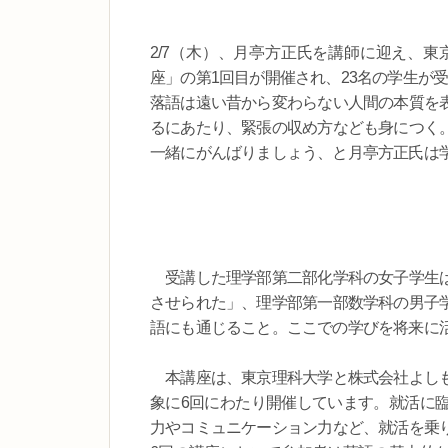
2/7（木）、月亭方正氏を講師に迎え、
座」の第1回目が開催され、23名の学生が
落語は遠い昔から変わらない人間の本質を
るにあたり、緊張の収め方なども身につく
一緒にがんばりましょう、と月亭方正氏は
受講した理学部第二部化学科の女子学生は
させられた」、理学部第一部数学科の男子
語にも通じること。ここでの学びを将来に
本講座は、東京理科大学と株式会社よしも
象に6回にわたり開催しています。就活に
力やコミュニケーション力など、就活を乗