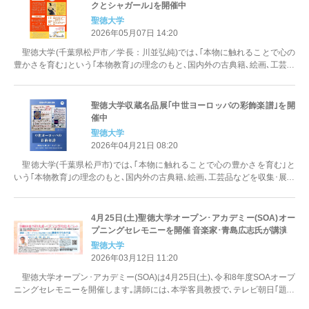
クとシャガール｣を開催中
聖徳大学
2026年05月07日 14:20
聖徳大学(千葉県松戸市／学長：川並弘純)では､｢本物に触れることで心の
豊かさを育む｣という｢本物教育｣の理念のもと､国内外の古典籍､絵画､工芸品
などを収集･展示してきま...
聖徳大学収蔵名品展｢中世ヨーロッパの彩飾楽譜｣を開
催中
聖徳大学
2026年04月21日 08:20
聖徳大学(千葉県松戸市)では､｢本物に触れることで心の豊かさを育む｣と
いう｢本物教育｣の理念のもと､国内外の古典籍､絵画､工芸品などを収集･展示
してきました。今回の名品...
4月25日(土)聖徳大学オープン･アカデミー(SOA)オー
プニングセレモニーを開催 音楽家･青島広志氏が講演
聖徳大学
2026年03月12日 11:20
聖徳大学オープン･アカデミー(SOA)は4月25日(土)､令和8年度SOAオープ
ニングセレモニーを開催します｡講師には､本学客員教授で､テレビ朝日｢題名
のない音楽会｣な...