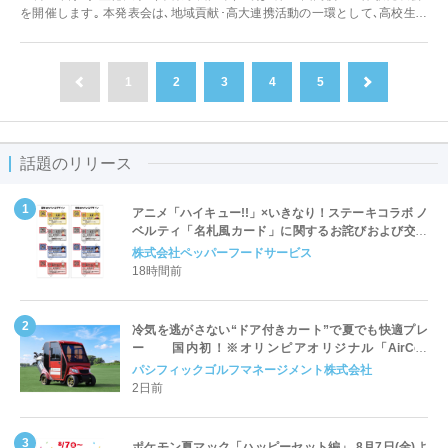
を開催します｡ 本発表会は､地域貢献･高大連携活動の一環として､高校生が
行っているボラン...
1
2
3
4
5
前へ
次へ
話題のリリース
アニメ「ハイキュー!!」×いきなり！ステーキコラボ ノ
ベルティ「名札風カード」に関するお詫びおよび交換
対応についてのご案内
株式会社ペッパーフードサービス
18時間前
冷気を逃がさない“ドア付きカート”で夏でも快適プレ
ー 国内初！※オリンピアオリジナル「AirCon
Cart（エアコンカート）」導入 | ＰＧＭ
パシフィックゴルフマネージメント株式会社
2日前
ポケモン夏マック「ハッピーセット編」 8月7日(金)よ