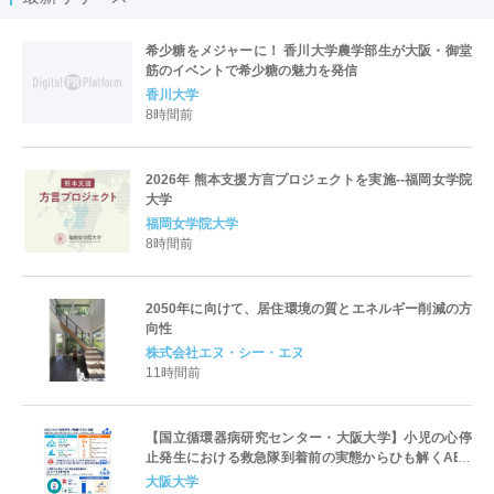
希少糖をメジャーに！ 香川大学農学部生が大阪・御堂
筋のイベントで希少糖の魅力を発信
香川大学
8時間前
2026年 熊本支援方言プロジェクトを実施--福岡女学院
大学
福岡女学院大学
8時間前
2050年に向けて、居住環境の質とエネルギー削減の方
向性
株式会社エヌ・シー・エヌ
11時間前
【国立循環器病研究センター・大阪大学】小児の心停
止発生における救急隊到着前の実態からひも解くAED
パッド装着と良好な神経学的転帰との関連性
大阪大学