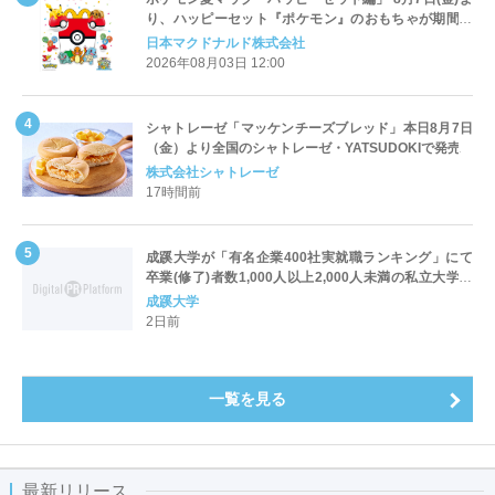
り、ハッピーセット『ポケモン』のおもちゃが期間限
定登場
日本マクドナルド株式会社
2026年08月03日 12:00
シャトレーゼ「マッケンチーズブレッド」本日8月7日
（金）より全国のシャトレーゼ・YATSUDOKIで発売
株式会社シャトレーゼ
17時間前
成蹊大学が「有名企業400社実就職ランキング」にて
卒業(修了)者数1,000人以上2,000人未満の私立大学で
全国第1位を獲得！～実就職率は26.5%（前年比＋
成蹊大学
4.3pt）に伸長、東京の私立大学でも10位にランクイン
2日前
～
一覧を見る
最新リリース