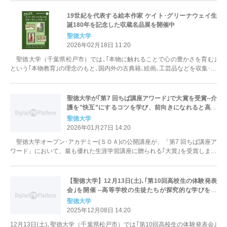
19世紀を代表する絵本作家 ケイト･グリーナウェイ生
誕180年を記念した収蔵名品展を開催中
聖徳大学
2026年02月18日 11:20
聖徳大学（千葉県松戸市）では､｢本物に触れることで心の豊かさを育む｣
という｢本物教育｣の理念のもと､国内外の古典籍､絵画､工芸品などを収集･展
示してきました。今回は､ケ...
聖徳大学が｢第7 回ちば講座アワード｣で大賞を受賞--介
護を"快互”にするコツを学び、前向きになれると高評
価--
聖徳大学
2026年01月27日 14:20
聖徳大学オープン･アカデミー(ＳＯＡ)の公開講座が、「第7 回ちば講座ア
ワード」において、最も優れた生涯学習講座に贈られる｢大賞｣を受賞しまし
た。ちば講座アワードは、さ...
【聖徳大学】12月13日(土)､｢第10回高校生の体験発表
会｣を開催 --高等学校の生徒たちが探究的な学びを発
表--
聖徳大学
2025年12月08日 14:20
12月13日(土)､聖徳大学（千葉県松戸市）では｢第10回高校生の体験発表会｣