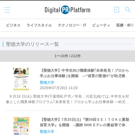
メニ
ログ
検索
ュー
イン
ビジネス
ライフスタイル
テクノロジー・IT
ビューティ
医療・科学
聖徳大学のリリース一覧
1〜10件 / 222件
【聖徳大学】中学生向け職業体験｢未来発見！プロから
学ぶお仕事体験｣を開催 ―“保育の聖徳®”が幼児教育
の魅力を次世代へつなぐ―
聖徳大学
2026年07月28日 14:20
8 月18 日(火)､聖徳大学(千葉県松戸市／学長：川並弘純)では､中学生を対
象とした職業体験プログラム｢未来発見！プロから学ぶお仕事体験 ―幼児教
育のヒ･ミ･ツ！―｣...
【聖徳大学】7月25日(土)『第59回ＳＥＩＴＯＫＵ夏期
保育大学』を開催 --講師 NHK Eテレの番組等で体操
を指導している藤原明美さん テーマ｢心も体もにっこ
聖徳大学