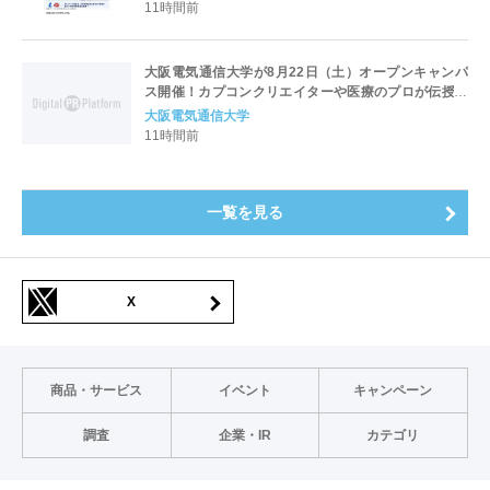
11時間前
大阪電気通信大学が8月22日（土）オープンキャンパ
ス開催！カプコンクリエイターや医療のプロが伝授！
未来を拓く特別講演を実施～「万博レガシーイベン
大阪電気通信大学
ト」会場と本学会場をフィジカルアバターでつなぐコ
11時間前
ラボ企画も開催～
一覧を見る
X
商品・サービス
イベント
キャンペーン
調査
企業・IR
カテゴリ