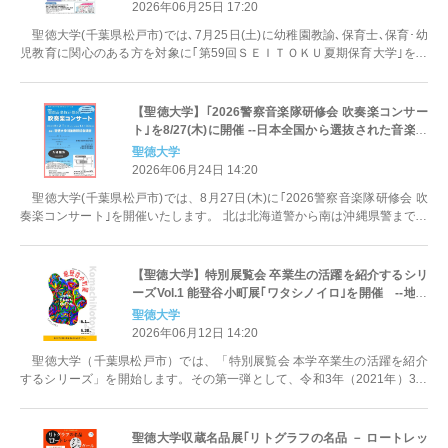
にこ！保育の幅を広げましょう！｣--
2026年06月25日 17:20
聖徳大学(千葉県松戸市)では､7月25日(土)に幼稚園教諭､保育士､保育･幼
児教育に関心のある方を対象に｢第59回ＳＥＩＴＯＫＵ夏期保育大学｣を開
催します｡総合テーマは...
【聖徳大学】｢2026警察音楽隊研修会 吹奏楽コンサー
ト｣を8/27(木)に開催 --日本全国から選抜された音楽隊
員が研修成果を披露--
聖徳大学
2026年06月24日 14:20
聖徳大学(千葉県松戸市)では、8月27日(木)に｢2026警察音楽隊研修会 吹
奏楽コンサート｣を開催いたします。 北は北海道警から南は沖縄県警までの
警察音楽隊員が参加し...
【聖徳大学】特別展覧会 卒業生の活躍を紹介するシリ
ーズVol.1 能登谷小町展｢ワタシノイロ｣を開催 --地域
と子どもをつなぐアーティスト--
聖徳大学
2026年06月12日 14:20
聖徳大学（千葉県松戸市）では、「特別展覧会 本学卒業生の活躍を紹介
するシリーズ」を開始します。その第一弾として、令和3年（2021年）3月
に児童学科を卒業し、松戸を拠点...
聖徳大学収蔵名品展｢リトグラフの名品 － ロートレッ