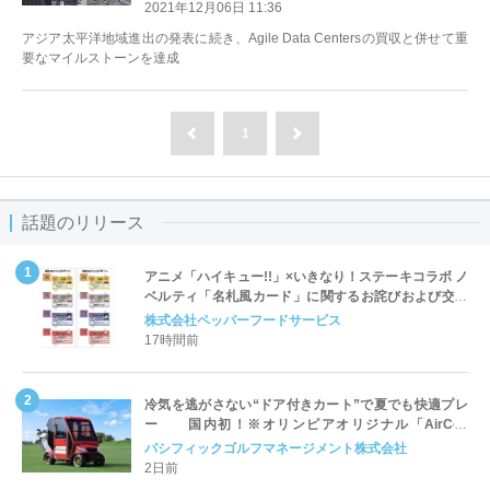
プラットフォームを提供
2021年12月06日 11:36
アジア太平洋地域進出の発表に続き、Agile Data Centersの買収と併せて重
要なマイルストーンを達成
1
前へ
次へ
話題のリリース
アニメ「ハイキュー!!」×いきなり！ステーキコラボ ノ
ベルティ「名札風カード」に関するお詫びおよび交換
対応についてのご案内
株式会社ペッパーフードサービス
17時間前
冷気を逃がさない“ドア付きカート”で夏でも快適プレ
ー 国内初！※オリンピアオリジナル「AirCon
Cart（エアコンカート）」導入 | ＰＧＭ
パシフィックゴルフマネージメント株式会社
2日前