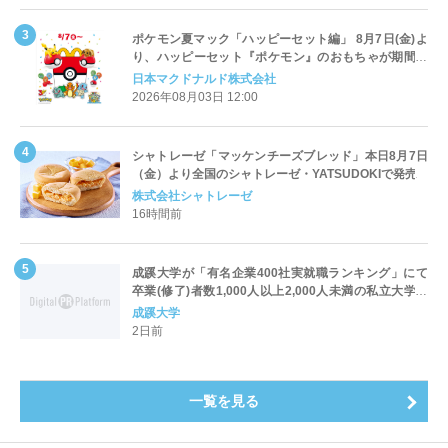
ポケモン夏マック「ハッピーセット編」 8月7日(金)よ
り、ハッピーセット『ポケモン』のおもちゃが期間限
定登場
日本マクドナルド株式会社
2026年08月03日 12:00
シャトレーゼ「マッケンチーズブレッド」本日8月7日
（金）より全国のシャトレーゼ・YATSUDOKIで発売
株式会社シャトレーゼ
16時間前
成蹊大学が「有名企業400社実就職ランキング」にて
卒業(修了)者数1,000人以上2,000人未満の私立大学で
全国第1位を獲得！～実就職率は26.5%（前年比＋
成蹊大学
4.3pt）に伸長、東京の私立大学でも10位にランクイン
2日前
～
一覧を見る