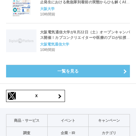
止発生における救急隊到着前の実態からひも解くAED
パッド装着と良好な神経学的転帰との関連性
大阪大学
10時間前
大阪電気通信大学が8月22日（土）オープンキャンパ
ス開催！カプコンクリエイターや医療のプロが伝授！
未来を拓く特別講演を実施～「万博レガシーイベン
大阪電気通信大学
ト」会場と本学会場をフィジカルアバターでつなぐコ
10時間前
ラボ企画も開催～
一覧を見る
X
商品・サービス
イベント
キャンペーン
調査
企業・IR
カテゴリ