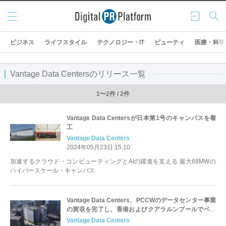
メニ
ログ
検索
ュー
イン
ビジネス
ライフスタイル
テクノロジー・IT
ビューティ
医療・科学
Vantage Data Centersのリリース一覧
1〜2件 / 2件
Vantage Data Centersが日本第1号のキャンパスを着
工
Vantage Data Centers
2024年05月23日 15:10
加速するクラウド・コンピューティングとAIの躍進を支える 最大68MWの
ハイパースケール・キャンパス
Vantage Data Centers、PCCWのデータセンター事業
の買収を完了し、香港およびクアラルンプールでベス
トインクラスのハイパースケール・データセンター・
Vantage Data Centers