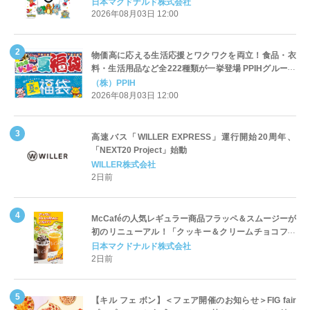
定登場
日本マクドナルド株式会社
2026年08月03日 12:00
物価高に応える生活応援とワクワクを両立！食品・衣
料・生活用品など全222種類が一挙登場 PPIHグループ
「夏福袋」＆セール 8月6日(木)より順次スタート
（株）PPIH
2026年08月03日 12:00
高速バス「WILLER EXPRESS」運行開始20周年、
「NEXT20 Project」始動
WILLER株式会社
2日前
McCaféの人気レギュラー商品フラッペ＆スムージーが
初のリニューアル！「クッキー＆クリームチョコフラ
ッペ」「マンゴースムージー」8月5日（水）から販売
日本マクドナルド株式会社
開始
2日前
【キル フェ ボン】＜フェア開催のお知らせ＞FIG fair