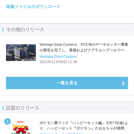
画像ファイルのダウンロード
その他のリリース
Vantage Data Centers、PCCWのデータセンター事業
の買収を完了し、香港およびクアラルンプールでベス
トインクラスのハイパースケール・データセンター・
Vantage Data Centers
プラットフォームを提供
2021年12月06日 11:36
一覧を見る
話題のリリース
ポケモン夏マック「ハッピーセット編」 8月7日(金)よ
り、ハッピーセット『ポケモン』のおもちゃが期間限