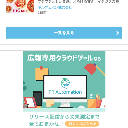
プチプチとした食感、とろける甘さ、イチジクの魅力
をたっぷりと。新作を含め、イチジク尽くしの全4種が
キルフェボン株式会社
登場8月20日（木）スタート
1日前
一覧を見る