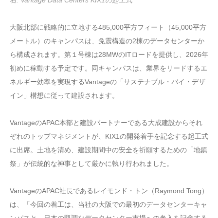
右: Vantage Data Centers KIX1の起工式
大阪北部に戦略的に立地する485,000平方フィート（45,000平方
メートル）のキャンパスは、免震構造の2棟のデータセンターか
ら構成されます。第１号棟は28MWのITロードを提供し、2026年
初めに稼動する予定です。同キャンパスは、業界をリードするエ
ネルギー効率を実現するVantageの「サステナブル・バイ・デザ
イン」構想に従って建設されます。
VantageのAPAC本部と建設パートナーである大成建設からそれ
ぞれのトップマネジメントが、KIX1の開発着手を記念する起工式
に出席。土地を清め、建設期間中の安全を祈願するための「地鎮
祭」が伝統的な神事として厳かに執り行われました。
VantageのAPAC社長であるレイモンド・トン（Raymond Tong）
は、「今回の着工は、当社の大阪での最初のデータセンターキャ