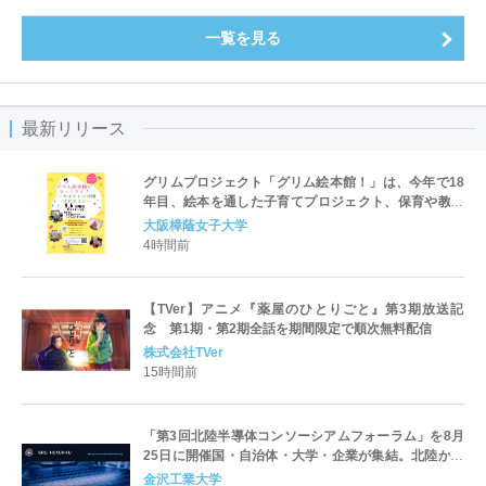
一覧を見る
最新リリース
グリムプロジェクト「グリム絵本館！」は、今年で18
年目、絵本を通した子育てプロジェクト、保育や教育
を学ぶ学生が企画･運営「グリム絵本館がやってき
大阪樟蔭女子大学
た！」を開催
4時間前
【TVer】アニメ『薬屋のひとりごと』第3期放送記
念 第1期・第2期全話を期間限定で順次無料配信
株式会社TVer
15時間前
「第3回北陸半導体コンソーシアムフォーラム」を8月
25日に開催国・自治体・大学・企業が集結。北陸から
世界に向けた半導体産業の発展とエコシステム形成を
金沢工業大学