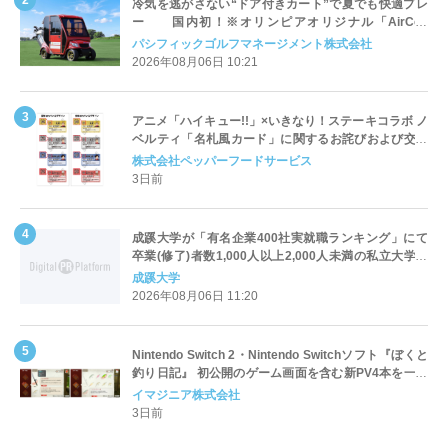
冷気を逃がさない“ドア付きカート”で夏でも快適プレ
ー 国内初！※オリンピアオリジナル「AirCon
Cart（エアコンカート）」導入 | ＰＧＭ
パシフィックゴルフマネージメント株式会社
2026年08月06日 10:21
アニメ「ハイキュー!!」×いきなり！ステーキコラボ ノ
ベルティ「名札風カード」に関するお詫びおよび交換
対応についてのご案内
株式会社ペッパーフードサービス
3日前
成蹊大学が「有名企業400社実就職ランキング」にて
卒業(修了)者数1,000人以上2,000人未満の私立大学で
全国第1位を獲得！～実就職率は26.5%（前年比＋
成蹊大学
4.3pt）に伸長、東京の私立大学でも10位にランクイン
2026年08月06日 11:20
～
Nintendo Switch 2・Nintendo Switchソフト『ぼくと
釣り日記』 初公開のゲーム画面を含む新PV4本を一挙
公開！
イマジニア株式会社
3日前