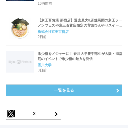
議論
16時間前
【京王百貨店 新宿店】過去最大8店舗展開の京王ラー
メンフェスや京王百貨店限定の背徳ひんやりスイーツ
など、実演グルメが充実 過去最長21日間、計90店舗
株式会社京王百貨店
出店の 「大北海道展」
2日前
希少糖をメジャーに！ 香川大学農学部生が大阪・御堂
筋のイベントで希少糖の魅力を発信
香川大学
3日前
一覧を見る
X