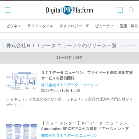
メニ
ログ
検索
ュー
イン
ビジネス
ライフスタイル
テクノロジー・IT
ビューティ
医療・科学
株式会社ＮＴＴデータ ニューソンのリリース一覧
11〜18件 / 18件
ＮＴＴデータ ニューソン、プライベートSOC運用支援
サービスを提供開始
株式会社ＮＴＴデータ ニューソン
2023年05月15日 15:00
～セキュリティ脅威の監視や分析、セキュリティ製品の運用を専門人材がサ
ポート～
【ニュースレター】NTTデータ ニューソン、
Automotive SPICEプロセス適用／アセスメント支援
サービスを提供開始
株式会社ＮＴＴデータ ニューソン