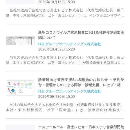
2020年10月16日 15:00
当社の連結子会社である富士レビオ株式会社（代表取締役社長：藤田
健、本社：東京都新宿区、以下「富士レビオ」）は、インフルエンザウイル
ス抗原を測定する全自動検査機器用の検...
新型コロナウイルス抗原検査における検体種別追加承
認について
H.U.グループホールディングス株式会社
2020年10月02日 15:20
当社の連結子会社である富士レビオ株式会社（代表取締役社長：藤田
健、本社：東京都新宿区、以下「富士レビオ」）が製造販売する新型コロナ
ウイルス（SARS-CoV-2）の高...
診療所向け業務支援SaaS開始のお知らせ ～予約受
付・管理からAIによる問診・診断支援、レセプト確認
までシームレスに実現～
H.U.グループホールディングス株式会社
2020年09月30日 15:00
当社の連結子会社である株式会社医針盤（代表取締役社長：長谷川 正、
本社：東京都新宿区、以下「医針盤」）は、診療所向け業務支援
SaaS（Software as a Ser...
エスアールエル・富士レビオ・日本ステリ営業部門統