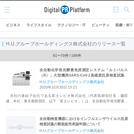
メニ
ログ
検索
ュー
イン
ビジネス
ライフスタイル
テクノロジー・IT
ビューティ
医療・科学
H.U.グループホールディングス株式会社のリリース一覧
61〜70件 / 106件
全自動化学発光酵素免疫測定システム「ルミパルス
（R）」大型機用SARS-CoV-2高感度抗原検査試薬の
製造販売承認取得および販売開始について
H.U.グループホールディングス株式会社
2020年10月30日 15:21
当社の連結子会社である富士レビオ株式会社（代表取締役社長：藤田
健、本社：東京都新宿区、以下「富士レビオ」）は、全自動化学発光酵素免
疫測定システム「ルミパルス」シリーズ...
全自動検査機器におけるインフルエンザウイルス抗原
検査試薬の製造販売承認申請について
H.U.グループホールディングス株式会社