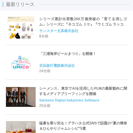
最新リリース
シリーズ累計出荷数200万個突破の「育てる消しゴ
ム」シリーズに『ネコゴム ミケ』『ウミゴム ラッコ』
が仲間入り！
サンスター文具株式会社
8分前
「三浦海岸ビールまつり」を開催！
京浜急行電鉄株式会社
24分前
シーメンス、東京でAIを活用したPLMの最新動向に関
するメディアブリーフィングを開催
Siemens Digital Industries Software
25分前
猛暑を乗り切る！アヲハタ公式SNSで話題の“夏の簡単
＆ひんやりジャムレシピ”5選