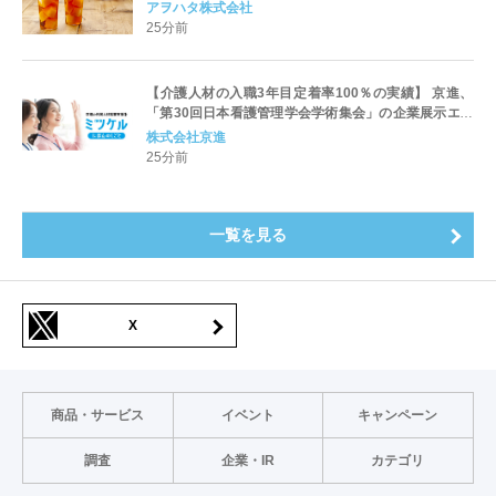
アヲハタ株式会社
25分前
【介護人材の入職3年目定着率100％の実績】 京進、
「第30回日本看護管理学会学術集会」の企業展示エリ
アに出展
株式会社京進
25分前
一覧を見る
X
商品・サービス
イベント
キャンペーン
調査
企業・IR
カテゴリ