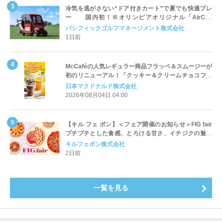
冷気を逃がさない“ドア付きカート”で夏でも快適プレ
ー 国内初！※オリンピアオリジナル「AirCon
Cart（エアコンカート）」導入 | ＰＧＭ
パシフィックゴルフマネージメント株式会社
1日前
McCaféの人気レギュラー商品フラッペ＆スムージーが
初のリニューアル！「クッキー＆クリームチョコフラ
ッペ」「マンゴースムージー」8月5日（水）から販売
日本マクドナルド株式会社
開始
2026年08月04日 04:00
【キル フェ ボン】＜フェア開催のお知らせ＞FIG fair
プチプチとした食感、とろける甘さ、イチジクの魅力
をたっぷりと。新作を含め、イチジク尽くしの全4種が
キルフェボン株式会社
登場8月20日（木）スタート
2日前
一覧を見る