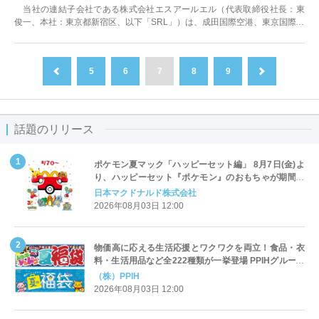
当社の連結子会社である株式会社エスアールエル（代表取締役社長：東
俊一、本社：東京都新宿区、以下「SRL」）は、成田国際空港、東京国際空
港（羽田空港）、関西国際空港の検...
5
6
7
8
9
前へ
次へ
話題のリリース
ポケモン夏マック「ハッピーセット編」 8月7日(金)よ
り、ハッピーセット『ポケモン』のおもちゃが期間限
定登場
日本マクドナルド株式会社
2026年08月03日 12:00
物価高に応える生活応援とワクワクを両立！食品・衣
料・生活用品など全222種類が一挙登場 PPIHグループ
「夏福袋」＆セール 8月6日(木)より順次スタート
（株）PPIH
2026年08月03日 12:00