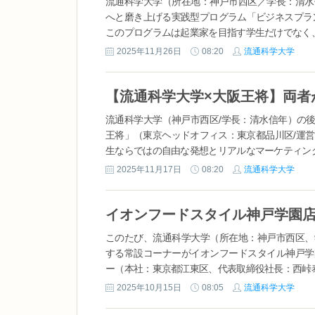
流通科学大学（所在地：神戸市西区／学長：清水
へと磨き上げる実践型プログラム「ビジネスプラン
このプログラムは起業家を目指す学生だけでなく、
2025年11月26日
08:20
流通科学大学
流通科学大学（神戸市西区/学長：清水信年）の
王将」（東京ヘッドオフィス：東京都品川区/運
生ならではの自由な発想とリアルなマーケティング
2025年11月17日
08:20
流通科学大学
このたび、流通科学大学（所在地：神戸市西区、
する常設コーナーがイオンフードスタイル神戸学
ー（本社：東京都江東区、代表取締役社長：西峠泰
2025年10月15日
08:05
流通科学大学