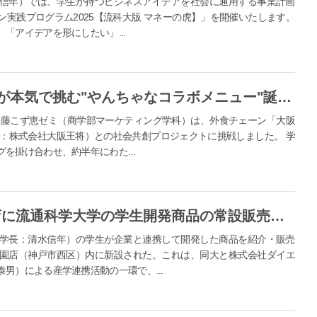
信年）では、学生が持つビジネスアイデアを社会に通用する事業計画
実践プログラム2025【流科大版 マネーの虎】」を開催いたします。
「アイデアを形にしたい」...
【流通科学大学×大阪王将】両者が本気で挑む"やんちゃなコラボメニュー"誕生！「なにわ黒毛和牛のあばれまぜそば」11 月17 日より大阪王将 道頓堀本店で期間限定の特別販売を開始
後藤こず恵ゼミ（商学部マーケティング学科）は、外食チェーン「大阪
営：株式会社大阪王将）との社会共創プロジェクトに挑戦しました。 学
を掛け合わせ、約半年にわた...
イオンフードスタイル神戸学園店に流通科学大学の学生開発商品の常設販売コーナーを新設 ― 学生が開発から販売までを体験し流通の現場で学びを深める
学長：清水信年）の学生が企業と連携して開発した商品を紹介・販売
園店（神戸市西区）内に新設された。これは、同大と株式会社ダイエ
男）による産学連携活動の一環で、...