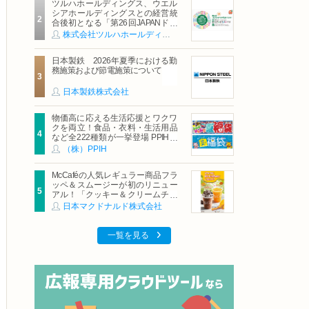
ツルハホールディングス、ウエル
シアホールディングスとの経営統
合後初となる「第26回JAPANドラ
ッグストアショー」に出展
株式会社ツルハホールディングス
日本製鉄 2026年夏季における勤
務施策および節電施策について
日本製鉄株式会社
物価高に応える生活応援とワクワ
クを両立！食品・衣料・生活用品
など全222種類が一挙登場 PPIHグ
ループ「夏福袋」＆セール 8月6日
（株）PPIH
(木)より順次スタート
McCaféの人気レギュラー商品フラ
ッペ＆スムージーが初のリニュー
アル！「クッキー＆クリームチョ
コフラッペ」「マンゴースムージ
日本マクドナルド株式会社
ー」8月5日（水）から販売開始
一覧を見る