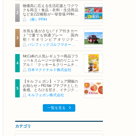
物価高に応える生活応援とワクワ
クを両立！食品・衣料・生活用品
など全222種類が一挙登場 PPIHグ
ループ「夏福袋」＆セール 8月6日
（株）PPIH
(木)より順次スタート
冷気を逃がさない“ドア付きカー
ト”で夏でも快適プレー 国内
初！※オリンピアオリジナル
「AirCon Cart（エアコンカー
パシフィックゴルフマネージメント株式会社
ト）」導入 | ＰＧＭ
McCaféの人気レギュラー商品フラ
ッペ＆スムージーが初のリニュー
アル！「クッキー＆クリームチョ
コフラッペ」「マンゴースムージ
日本マクドナルド株式会社
ー」8月5日（水）から販売開始
【キル フェ ボン】＜フェア開催の
お知らせ＞FIG fair プチプチとした
食感、とろける甘さ、イチジクの
魅力をたっぷりと。新作を含め、
キルフェボン株式会社
イチジク尽くしの全4種が登場8月
20日（木）スタート
一覧を見る
カテゴリ