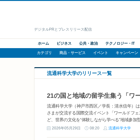
デジタルPRとプレスリリース配信
ホーム
ビジネス
公共・政治
テクノロジー・IT
カテゴリ
商品・サービス
イベント
キャンペーン
流通科学大学のリリース一覧
流通科学大学（神戸市西区／学長：清水信年）は、
さまが交流する国際交流イベント「ワールドフェス
ど、世界の文化を“体験しながら学べる”地域参加型
2026年05月29日
08:20
流通科学大学