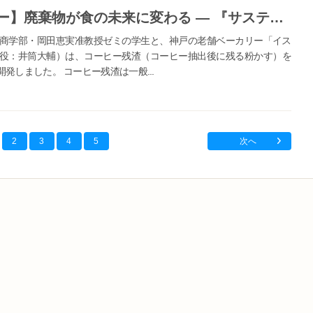
【流通科学大学×イスズベーカリー】廃棄物が食の未来に変わる ― 『サステナブレッド』誕生コーヒー残渣のアップサイクルで生まれた環境配慮パンを 流通科学大学の岡田ゼミとイスズベーカリーが共同開発
商学部・岡田恵実准教授ゼミの学生と、神戸の老舗ベーカリー「イス
役：井筒大輔）は、コーヒー残渣（コーヒー抽出後に残る粉かす）を
しました。 コーヒー残渣は一般...
2
3
4
5
次へ