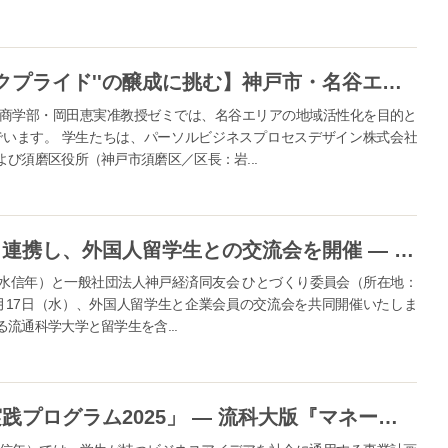
【流通科学大学の学生が''シビックプライド''の醸成に挑む】神戸市・名谷エリアの子どもたちとつくる『名谷赤道故郷祭（みょうだに あかみち ふるさとまつり）』12月21日（日）開催
商学部・岡田恵実准教授ゼミでは、名谷エリアの地域活性化を目的と
います。 学生たちは、パーソルビジネスプロセスデザイン株式会社
び須磨区役所（神戸市須磨区／区長：岩...
神戸経済同友会、流通科学大学と連携し、外国人留学生との交流会を開催 ― 留学生のキャリア支援と外国人人材活躍推進を目的に ―
水信年）と一般社団法人神戸経済同友会 ひとづくり委員会（所在地：
2月17日（水）、外国人留学生と企業会員の交流会を共同開催いたしま
流通科学大学と留学生を含...
流通科学大学「ビジネスプラン実践プログラム2025」 ― 流科大版『マネーの虎』開催決定！― 未来を切り拓くのはあなたのアイデア。