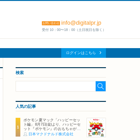
info@digitalpr.jp
お問い合わせ
受付 10：00〜18：00（土日祝日を除く）
ログインはこちら
検索
人気の記事
ポケモン夏マック「ハッピーセッ
ト編」 8月7日(金)より、ハッピーセ
ット『ポケモン』のおもちゃが期
間限定登場
日本マクドナルド株式会社