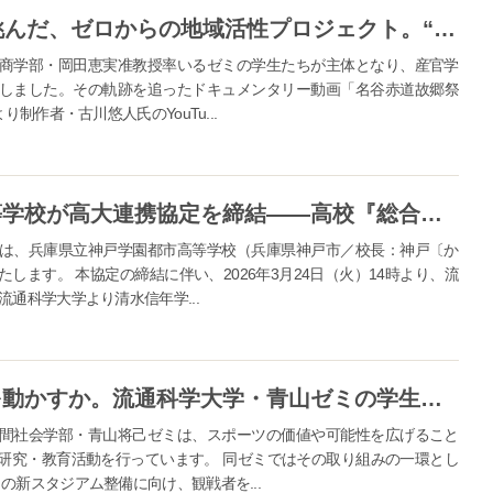
【流通科学大学】学生ら14名が挑んだ、ゼロからの地域活性プロジェクト。“日常”を“非日常”に変えた『名谷赤道故郷祭』、涙と笑顔の舞台裏に密着したドキュメンタリー動画を公開
商学部・岡田恵実准教授率いるゼミの学生たちが主体となり、産官学
しました。その軌跡を追ったドキュメンタリー動画「名谷赤道故郷祭
制作者・古川悠人氏のYouTu...
流通科学大学と神戸学園都市高等学校が高大連携協定を締結――高校『総合的な探究の時間』を大学が支援――
は、兵庫県立神戸学園都市高等学校（兵庫県神戸市／校長：神戸〔か
ます。 本協定の締結に伴い、2026年3月24日（火）14時より、流
通科学大学より清水信年学...
学生の声が、新スタジアム構想を動かすか。流通科学大学・青山ゼミの学生が『ファジアーノ岡山』新スタジアム整備に向け観戦者意識調査の結果報告・提案会を実施
間社会学部・青山将己ゼミは、スポーツの価値や可能性を広げること
研究・教育活動を行っています。 同ゼミではその取り組みの一環とし
の新スタジアム整備に向け、観戦者を...