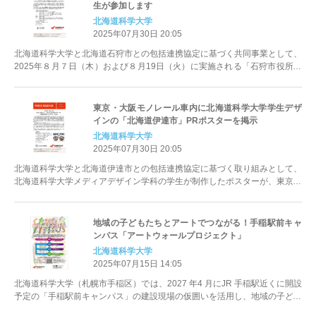
生が参加します
北海道科学大学
2025年07月30日 20:05
北海道科学大学と北海道石狩市との包括連携協定に基づく共同事業として、
2025年８月７日（木）および８月19日（火）に実施される「石狩市役所の
窓口体験調査」に北海道科学...
東京・大阪モノレール車内に北海道科学大学学生デザ
インの「北海道伊達市」PRポスターを掲示
北海道科学大学
2025年07月30日 20:05
北海道科学大学と北海道伊達市との包括連携協定に基づく取り組みとして、
北海道科学大学メディアデザイン学科の学生が制作したポスターが、東京モ
ノレールおよび大阪モノレール車...
地域の子どもたちとアートでつながる！手稲駅前キャ
ンパス「アートウォールプロジェクト」
北海道科学大学
2025年07月15日 14:05
北海道科学大学（札幌市手稲区）では、2027 年4 月にJR 手稲駅近くに開設
予定の「手稲駅前キャンパス」の建設現場の仮囲いを活用し、地域の子ども
たち・保護者・大学生...