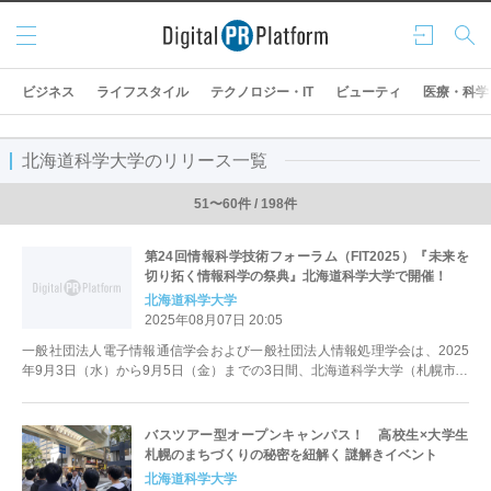
メニ
ログ
検索
ュー
イン
ビジネス
ライフスタイル
テクノロジー・IT
ビューティ
医療・科学
北海道科学大学のリリース一覧
51〜60件 / 198件
第24回情報科学技術フォーラム（FIT2025）『未来を
切り拓く情報科学の祭典』北海道科学大学で開催！
北海道科学大学
2025年08月07日 20:05
一般社団法人電子情報通信学会および一般社団法人情報処理学会は、2025
年9月3日（水）から9月5日（金）までの3日間、北海道科学大学（札幌市手
稲区）にて、「第24回情...
バスツアー型オープンキャンパス！ 高校生×大学生
札幌のまちづくりの秘密を紐解く 謎解きイベント
北海道科学大学