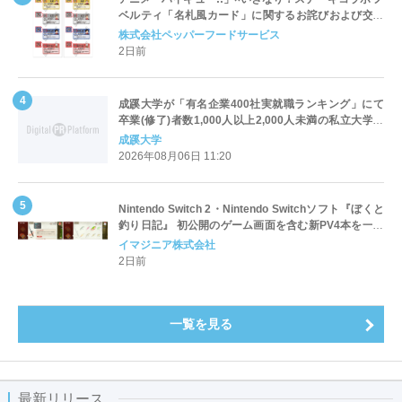
ベルティ「名札風カード」に関するお詫びおよび交換
対応についてのご案内
株式会社ペッパーフードサービス
2日前
成蹊大学が「有名企業400社実就職ランキング」にて
卒業(修了)者数1,000人以上2,000人未満の私立大学で
全国第1位を獲得！～実就職率は26.5%（前年比＋
成蹊大学
4.3pt）に伸長、東京の私立大学でも10位にランクイン
2026年08月06日 11:20
～
Nintendo Switch 2・Nintendo Switchソフト『ぼくと
釣り日記』 初公開のゲーム画面を含む新PV4本を一挙
公開！
イマジニア株式会社
2日前
一覧を見る
最新リリース