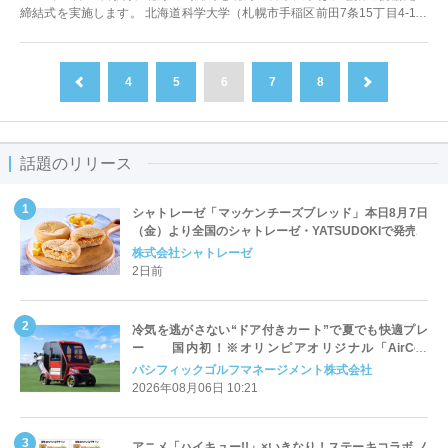
締結式を実施します。 北海道科学大学（札幌市手稲区前田7条15丁目4-1）
は、北海道...
4
5
6
7
8
前へ
次へ
話題のリリース
シャトレーゼ「マッケンチーズブレッド」本日8月7日
（金）より全国のシャトレーゼ・YATSUDOKIで発売
株式会社シャトレーゼ
2日前
冷気を逃がさない“ドア付きカート”で夏でも快適プレ
ー 国内初！※オリンピアオリジナル「AirCon
Cart（エアコンカート）」導入 | ＰＧＭ
パシフィックゴルフマネージメント株式会社
2026年08月06日 10:21
アニメ「ハイキュー!!」×いきなり！ステーキコラボ ノ