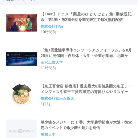
【TVer】アニメ『薬屋のひとりごと』第3期放送記
念 第1期・第2期全話を期間限定で順次無料配信
株式会社TVer
10時間前
「第3回北陸半導体コンソーシアムフォーラム」を8月
25日に開催国・自治体・大学・企業が集結。北陸から
世界に向けた半導体産業の発展とエコシステム形成を
金沢工業大学
議論
11時間前
【京王百貨店 新宿店】過去最大8店舗展開の京王ラー
メンフェスや京王百貨店限定の背徳ひんやりスイーツ
など、実演グルメが充実 過去最長21日間、計90店舗
株式会社京王百貨店
出店の 「大北海道展」
1日前
希少糖をメジャーに！ 香川大学農学部生が大阪・御堂
筋のイベントで希少糖の魅力を発信
香川大学