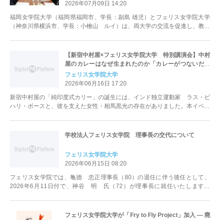
2026年07月09日 14:20
福岡女学院大学（福岡県福岡市、学長：副島 雄児）とフェリス女学院大学
（神奈川県横浜市、学長：小檜山 ルイ）は、両大学の交流を促進し、教育
の一層の充実を目指して、学生交流に...
【新宿中村屋×フェリス女学院大学 特別講演会】中村
屋のカレーはなぜ生まれたのか「カレーがつないだ日
本とインド」
フェリス女学院大学
2026年06月16日 17:20
新宿中村屋の「純印度式カリー」の誕生には、インド独立運動家 ラス・ビ
ハリ・ボースと、彼を支えた女性・相馬黒光の存在がありました。本イベン
トでは、中村屋特別コースを楽しみな...
学校法人フェリス女学院 理事長の交代について
フェリス女学院大学
2026年06月15日 08:20
フェリス女学院では、亀德 忠正理事長（80）の退任に伴う後任として、
2026年6月11日付で、神谷 明 氏（72）が理事長に就任いたします。
（任期：2026年6月11日...
フェリス女学院大学が「Fry to Fly Project」加入 ― 廃