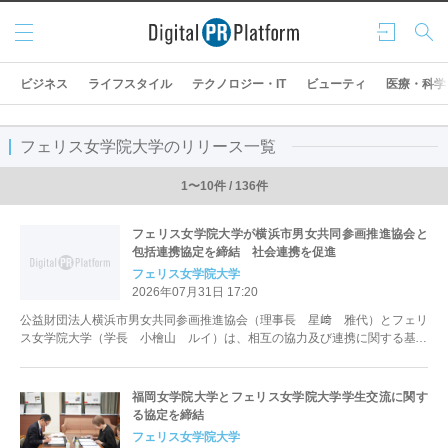
メニ
ログ
検索
ュー
イン
ビジネス
ライフスタイル
テクノロジー・IT
ビューティ
医療・科学
フェリス女学院大学のリリース一覧
1〜10件 / 136件
フェリス女学院大学が横浜市男女共同参画推進協会と
包括連携協定を締結 社会連携を促進
フェリス女学院大学
2026年07月31日 17:20
公益財団法人横浜市男女共同参画推進協会（理事長 星﨑 雅代）とフェリ
ス女学院大学（学長 小檜山 ルイ）は、相互の協力及び連携に関する基本
的事項について、2026年7月31...
福岡女学院大学とフェリス女学院大学学生交流に関す
る協定を締結
フェリス女学院大学