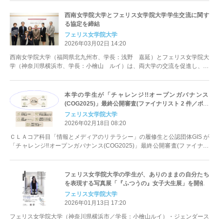
西南女学院大学とフェリス女学院大学学生交流に関す
る協定を締結
フェリス女学院大学
2026年03月02日 14:20
西南女学院大学（福岡県北九州市、学長：浅野 嘉延）とフェリス女学院大
学（神奈川県横浜市、学長：小檜山 ルイ）は、両大学の交流を促進し、教
育の一層の充実を目指して、学生交流...
本学の学生が「チャレンジ!!オープンガバナンス
(COG2025)」最終公開審査(ファイナリスト 2 件／ポス
ター展 1 件)に選出されました
フェリス女学院大学
2026年02月18日 08:20
ＣＬＡコア科目「情報とメディアのリテラシー」の履修生と公認団体GIS が
「チャレンジ!!オープンガバナンス(COG2025)」最終公開審査(ファイナリ
スト／ポスター展)に...
フェリス女学院大学の学生が、ありのままの自分たち
を表現する写真展「『ふつうの』女子大生展」を開催
フェリス女学院大学
2026年01月13日 17:20
フェリス女学院大学（神奈川県横浜市／学長：小檜山ルイ）・ジェンダース