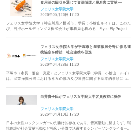
食用油の回収を通じて資源循環と脱炭素に貢献 ―
フェリス女学院大学
2026年05月26日 17:20
フェリス女学院大学（神奈川県／横浜市、学長：小檜山ルイ）は、このた
び、日揮ホールディングス株式会社が事務局を務める「Fry to Fly Project」
に加入しました。...
フェリス女学院大学が平塚市と産業振興分野に係る連
携協定を締結 社会連携を促進
フェリス女学院大学
2026年04月28日 11:20
平塚市（市長 落合 克宏）とフェリス女学院大学（学長 小檜山 ルイ）
は、産業振興分野における相互の協力及び連携に関する基本的事項につい
て、2026年4月28日に連携協定を...
白井貴子氏がフェリス女学院大学客員教授に就任
フェリス女学院大学
2026年04月10日 17:20
日本の女性ロックシンガーの先駆け的存在であり、音楽活動に留まらず、環
境保護や社会貢献活動など幅広い分野で活躍するシンガーソングライターの
白井貴子氏が、このたびフェリス女学...