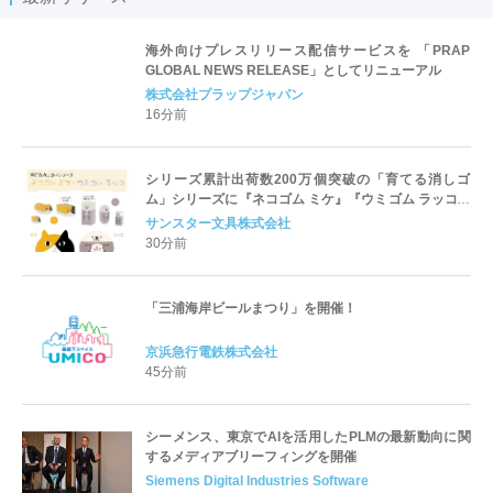
海外向けプレスリリース配信サービスを 「PRAP
GLOBAL NEWS RELEASE」としてリニューアル
株式会社プラップジャパン
16分前
シリーズ累計出荷数200万個突破の「育てる消しゴ
ム」シリーズに『ネコゴム ミケ』『ウミゴム ラッコ』
が仲間入り！
サンスター文具株式会社
30分前
「三浦海岸ビールまつり」を開催！
京浜急行電鉄株式会社
45分前
シーメンス、東京でAIを活用したPLMの最新動向に関
するメディアブリーフィングを開催
Siemens Digital Industries Software