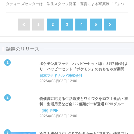
タディーズセンターは、学生スタッフ発案・運営による写真展「『ふつう
の』女子大生展」を開催します。本...
1
2
3
4
5
前へ
次へ
話題のリリース
ポケモン夏マック「ハッピーセット編」 8月7日(金)よ
り、ハッピーセット『ポケモン』のおもちゃが期間限
定登場
日本マクドナルド株式会社
2026年08月03日 12:00
物価高に応える生活応援とワクワクを両立！食品・衣
料・生活用品など全222種類が一挙登場 PPIHグループ
「夏福袋」＆セール 8月6日(木)より順次スタート
（株）PPIH
2026年08月03日 12:00
冷気を逃がさない“ドア付きカート”で夏でも快適プレ