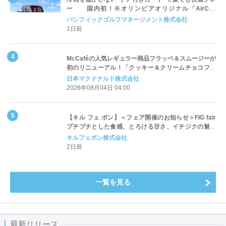
ー 国内初！※オリンピアオリジナル「AirCon
Cart（エアコンカート）」導入 | ＰＧＭ
パシフィックゴルフマネージメント株式会社
1日前
McCaféの人気レギュラー商品フラッペ＆スムージーが
初のリニューアル！「クッキー＆クリームチョコフラ
ッペ」「マンゴースムージー」8月5日（水）から販売
日本マクドナルド株式会社
開始
2026年08月04日 04:00
【キル フェ ボン】＜フェア開催のお知らせ＞FIG fair
プチプチとした食感、とろける甘さ、イチジクの魅力
をたっぷりと。新作を含め、イチジク尽くしの全4種が
キルフェボン株式会社
登場8月20日（木）スタート
2日前
一覧を見る
最新リリース