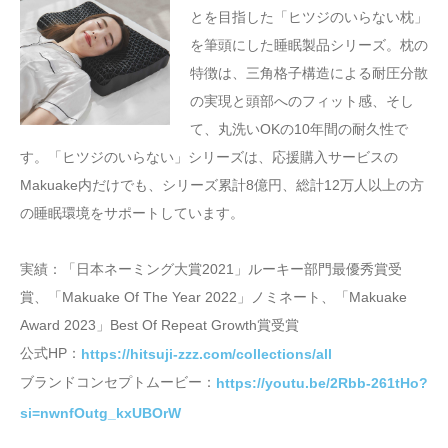
とを目指した「ヒツジのいらない枕」
を筆頭にした睡眠製品シリーズ。枕の
特徴は、三角格子構造による耐圧分散
の実現と頭部へのフィット感、そし
て、丸洗いOKの10年間の耐久性で
す。「ヒツジのいらない」シリーズは、応援購入サービスの
Makuake内だけでも、シリーズ累計8億円、総計12万人以上の方
の睡眠環境をサポートしています。
実績：「日本ネーミング大賞2021」ルーキー部門最優秀賞受
賞、「Makuake Of The Year 2022」ノミネート、「Makuake
Award 2023」Best Of Repeat Growth賞受賞
公式HP：
https://hitsuji-zzz.com/collections/all
ブランドコンセプトムービー：
https://youtu.be/2Rbb-261tHo?
si=nwnfOutg_kxUBOrW