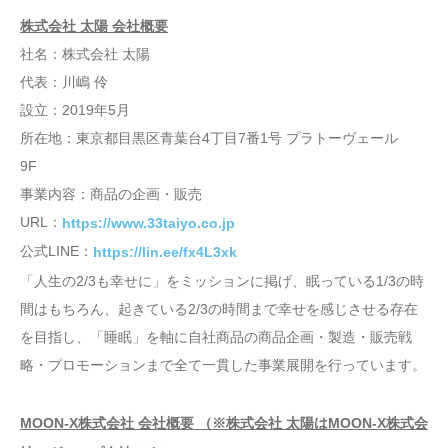
株式会社 太陽 会社概要
社名：株式会社 太陽
代表：川嶋 伶
設立：2019年5月
所在地：東京都目黒区青葉台4丁目7番1号 プラトーヴェール
9F
事業内容：商品の企画・販売
URL：
https://www.33taiyo.co.jp
公式LINE：
https://lin.ee/fx4L3xk
「人生の2/3も幸せに」をミッションに掲げ、眠っている1/3の時
間はもちろん、起きている2/3の時間まで幸せを感じさせる存在
を目指し、「睡眠」を軸に自社商品の商品企画・製造・販売戦
略・プロモーションまで全て一貫した事業展開を行っています。
MOON-X株式会社 会社概要 （※株式会社 太陽はMOON-X株式会