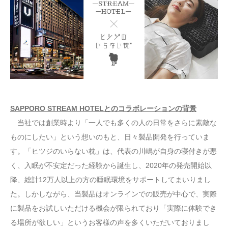
SAPPORO STREAM HOTELとのコラボレーションの背景
当社では創業時より「一人でも多くの人の日常をさらに素敵な
ものにしたい」という想いのもと、日々製品開発を行っていま
す。「ヒツジのいらない枕」は、代表の川嶋が自身の寝付きが悪
く、入眠が不安定だった経験から誕生し、2020年の発売開始以
降、総計12万人以上の方の睡眠環境をサポートしてまいりまし
た。しかしながら、当製品はオンラインでの販売が中心で、実際
に製品をお試しいただける機会が限られており「実際に体験でき
る場所が欲しい」というお客様の声を多くいただいておりまし