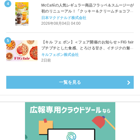
McCaféの人気レギュラー商品フラッペ＆スムージーが
初のリニューアル！「クッキー＆クリームチョコフラ
ッペ」「マンゴースムージー」8月5日（水）から販売
日本マクドナルド株式会社
開始
2026年08月04日 04:00
【キル フェ ボン】＜フェア開催のお知らせ＞FIG fair
プチプチとした食感、とろける甘さ、イチジクの魅力
をたっぷりと。新作を含め、イチジク尽くしの全4種が
キルフェボン株式会社
登場8月20日（木）スタート
2日前
一覧を見る