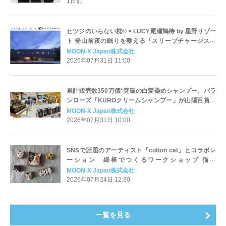
1日前
ヒツジのいらない枕® × LUCY尾瀬鳩待 by 星野リゾー
ト 登山前夜の眠りを整える「スリープチャージステ
イ」プラン 2026年7月31日（金）より販売開始
MOON-X Japan株式会社
2026年07月31日 11:00
累計販売数350万個*突破の白髪染めシャンプー、バラ
ンローズ「KUROクリームシャンプー」が山陽百貨店
で常設販売を開始
MOON-X Japan株式会社
2026年07月31日 10:00
SNSで話題のアーティスト「cotton cat」とコラボレ
ーション 綿棒でつくるワークショップ 猫壱
OFFICIAL STORE ららぽーと横浜店で開催
MOON-X Japan株式会社
2026年07月24日 12:30
一覧を見る