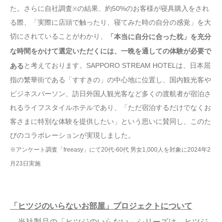
た。さらに自社調査
の結果、約50%のお客様が寝具購入をされ
※
る際、「実際に店頭で触ったり、寝てみた時の自分の感覚」を大
切にされていることがわかり、
「本当に自分に合った枕」を充分
な時間をかけて選定いただくには、一晩を通しての体験が必要で
と考えております。SAPPORO STREAM HOTELは、日本屈
ある
指の繁華街である「すすきの」の中心地に位置し、国内観光客や
ビジネスパーソン、訪日外国人観光客など多くの渡航者が宿泊さ
れるライフスタイルホテルであり、「ただ宿泊するだけでなくお
客さまに特別な体験を提供したい」という思いに賛同し、このた
びのコラボレーションが実現しました。
※アンケート調査「freeasy」にて20代-60代 男女1,000人を対象に2024年2
月23日実施
「ヒツジのいらないお部屋」プロジェクトについて
当社製品の「ヒツジのいらない」シリーズは、ヒツジ