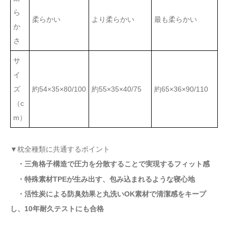
ら
柔らかい
より柔らかい
最も柔らかい
か
さ
サ
イ
ズ
約54×35×80/100
約55×35×40/75
約65×36×90/110
（c
m）
▼枕全種類に共通するポイント
・三角格子構造で圧力を分散することで実現するフィット感
・特殊素材TPEが生み出す、包み込まれるような寝心地
・活性炭による防臭効果と丸洗いOK素材で清潔感をキープ
し、10年耐久テストにも合格