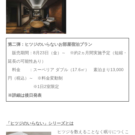
第二弾：ヒツジのいらないお部屋宿泊プラン
販売期間：8月23日（金）～ ※約2ヵ月間実施予定（短縮・
延長の可能性あり）
料金 ：スーペリア ダブル（17.6㎡） 素泊まり13,000
円（税込）～ ※料金変動制
※1日2室限定
※詳細は後日発表
「ヒツジのいらない」シリーズとは
ヒツジを数えることなく眠りにつくこ