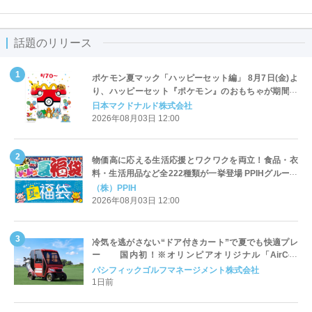
話題のリリース
ポケモン夏マック「ハッピーセット編」 8月7日(金)よ
り、ハッピーセット『ポケモン』のおもちゃが期間限
定登場
日本マクドナルド株式会社
2026年08月03日 12:00
物価高に応える生活応援とワクワクを両立！食品・衣
料・生活用品など全222種類が一挙登場 PPIHグループ
「夏福袋」＆セール 8月6日(木)より順次スタート
（株）PPIH
2026年08月03日 12:00
冷気を逃がさない“ドア付きカート”で夏でも快適プレ
ー 国内初！※オリンピアオリジナル「AirCon
Cart（エアコンカート）」導入 | ＰＧＭ
パシフィックゴルフマネージメント株式会社
1日前