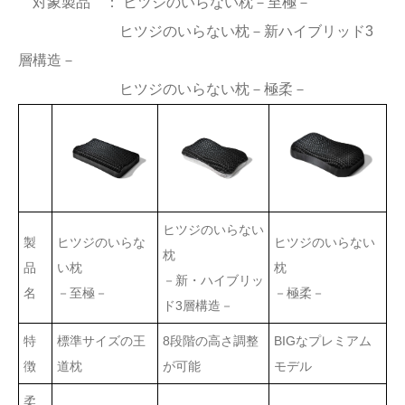
対象製品 ： ヒツジのいらない枕－至極－
ヒツジのいらない枕－新ハイブリッド3
層構造－
ヒツジのいらない枕－極柔－
ヒツジのいらない
製
ヒツジのいらな
ヒツジのいらない
枕
品
い枕
枕
－新・ハイブリッ
名
－至極－
－極柔－
ド3層構造－
特
標準サイズの王
8段階の高さ調整
BIGなプレミアム
徴
道枕
が可能
モデル
柔