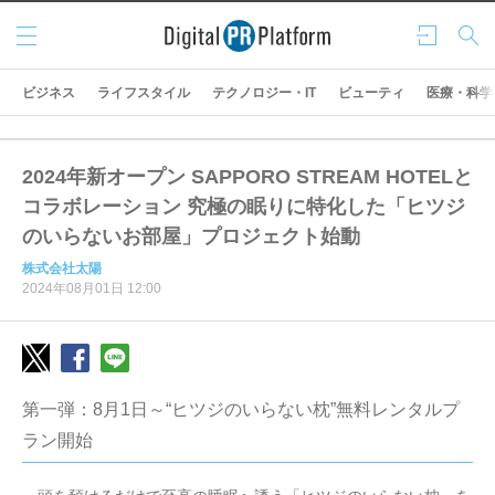
メニ
ログ
検索
ュー
イン
ビジネス
ライフスタイル
テクノロジー・IT
ビューティ
医療・科学
2024年新オープン SAPPORO STREAM HOTELと
コラボレーション 究極の眠りに特化した「ヒツジ
のいらないお部屋」プロジェクト始動
株式会社太陽
2024年08月01日 12:00
第一弾：8月1日～“ヒツジのいらない枕”無料レンタルプ
ラン開始