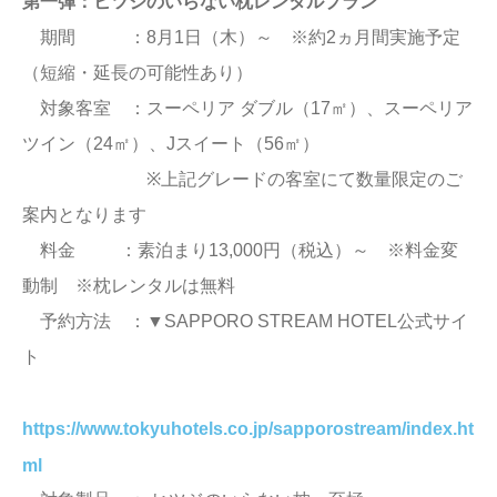
第一弾：ヒツジのいらない枕レンタルプラン
期間 ：8月1日（木）～ ※約2ヵ月間実施予定
（短縮・延長の可能性あり）
対象客室 ：スーペリア ダブル（17㎡）、スーペリア
ツイン（24㎡）、Jスイート（56㎡）
※上記グレードの客室にて数量限定のご
案内となります
料金 ：素泊まり13,000円（税込）～ ※料金変
動制 ※枕レンタルは無料
予約方法 ：▼SAPPORO STREAM HOTEL公式サイ
ト
https://www.tokyuhotels.co.jp/sapporostream/index.ht
ml