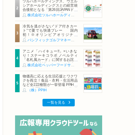
ツルハホールディングス、ウエル
シアホールディングスとの経営統
合後初となる「第26回JAPANドラ
ッグストアショー」に出展
株式会社ツルハホールディングス
冷気を逃がさない“ドア付きカー
ト”で夏でも快適プレー 国内
初！※オリンピアオリジナル
「AirCon Cart（エアコンカー
パシフィックゴルフマネージメント株式会社
ト）」導入 | ＰＧＭ
アニメ「ハイキュー!!」×いきな
り！ステーキコラボ ノベルティ
「名札風カード」に関するお詫び
および交換対応についてのご案内
株式会社ペッパーフードサービス
物価高に応える生活応援とワクワ
クを両立！食品・衣料・生活用品
など全222種類が一挙登場 PPIHグ
ループ「夏福袋」＆セール 8月6日
（株）PPIH
(木)より順次スタート
一覧を見る