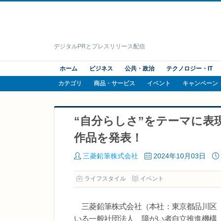
デジタルPRとプレスリリース配信
ホーム
ビジネス
公共・政治
テクノロジー・IT
カテゴリ
商品・サービス
イベント
キャンペーン
“自分らしさ”をテーマに表
作品を発表！
三菱鉛筆株式会社
2024年10月03日
ライフスタイル
イベント
三菱鉛筆株式会社（本社：東京都品川区 
いる一般社団法人 障がい者自立推進機構