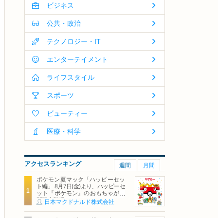
ビジネス
公共・政治
テクノロジー・IT
エンターテイメント
ライフスタイル
スポーツ
ビューティー
医療・科学
アクセスランキング
週間
月間
ポケモン夏マック「ハッピーセッ
ト編」 8月7日(金)より、ハッピーセ
ット『ポケモン』のおもちゃが期
間限定登場
日本マクドナルド株式会社