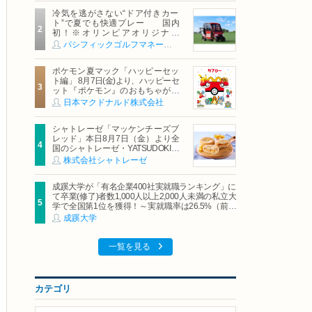
冷気を逃がさない“ドア付きカー
ト”で夏でも快適プレー 国内
初！※オリンピアオリジナル
「AirCon Cart（エアコンカー
パシフィックゴルフマネージメント株式会社
ト）」導入 | ＰＧＭ
ポケモン夏マック「ハッピーセッ
ト編」 8月7日(金)より、ハッピーセ
ット『ポケモン』のおもちゃが期
間限定登場
日本マクドナルド株式会社
シャトレーゼ「マッケンチーズブ
レッド」本日8月7日（金）より全
国のシャトレーゼ・YATSUDOKIで
発売
株式会社シャトレーゼ
成蹊大学が「有名企業400社実就職ランキング」に
て卒業(修了)者数1,000人以上2,000人未満の私立大
学で全国第1位を獲得！～実就職率は26.5%（前年
比＋4.3pt）に伸長、東京の私立大学でも10位にラ
成蹊大学
ンクイン～
一覧を見る
カテゴリ