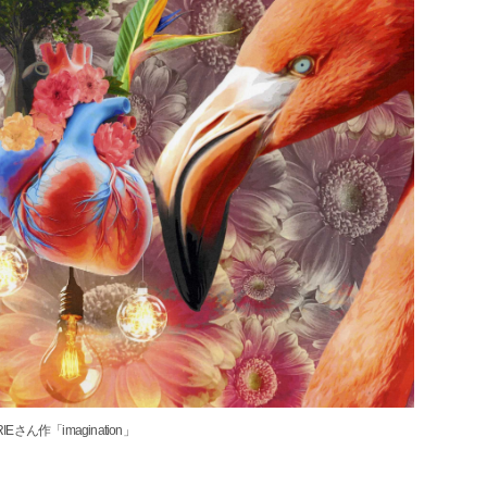
RIEさん作「imagination」