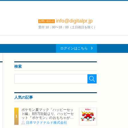
info@digitalpr.jp
お問い合わせ
受付 10：00〜18：00（土日祝日を除く）
ログインはこちら
検索
人気の記事
ポケモン夏マック「ハッピーセッ
ト編」 8月7日(金)より、ハッピーセ
ット『ポケモン』のおもちゃが期
間限定登場
日本マクドナルド株式会社