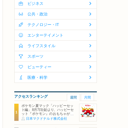
ビジネス
公共・政治
テクノロジー・IT
エンターテイメント
ライフスタイル
スポーツ
ビューティー
医療・科学
アクセスランキング
週間
月間
ポケモン夏マック「ハッピーセッ
ト編」 8月7日(金)より、ハッピーセ
ット『ポケモン』のおもちゃが期
間限定登場
日本マクドナルド株式会社