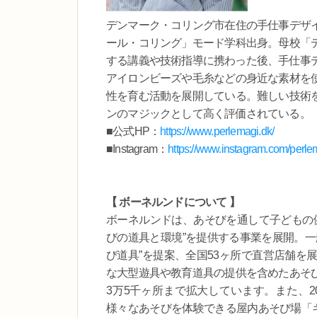
デンマーク・コリング市在住の手仕事デザ
ール・コリング」モード学科出身。母校「
する講義や技術指導に携わった後、手仕事
アイロンビーズや毛糸などの身近な素材を
性を育む活動を展開している。難しい技術
ンのマジックとして高く評価されている。
■公式HP：
https://www.perlemagi.dk/
■Instagram：
https://www.instagram.com/perle
【 ボーネルンドについて 】
ボーネルンドは、あそびを通して子どもの健
びの道具と環境”を提供する事業を展開。一
び道具”を提案、全国53ヶ所で直営店舗を
な大型遊具や教育道具の提供を含めたあそ
3万5千ヶ所まで拡大しています。また、2
様々なあそびを体験できる屋内あそび場「