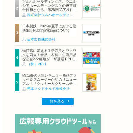
ツルハホールディングス、ウエル
シアホールディングスとの経営統
合後初となる「第26回JAPANドラ
ッグストアショー」に出展
株式会社ツルハホールディングス
日本製鉄 2026年夏季における勤
務施策および節電施策について
日本製鉄株式会社
物価高に応える生活応援とワクワ
クを両立！食品・衣料・生活用品
など全222種類が一挙登場 PPIHグ
ループ「夏福袋」＆セール 8月6日
（株）PPIH
(木)より順次スタート
McCaféの人気レギュラー商品フラ
ッペ＆スムージーが初のリニュー
アル！「クッキー＆クリームチョ
コフラッペ」「マンゴースムージ
日本マクドナルド株式会社
ー」8月5日（水）から販売開始
一覧を見る