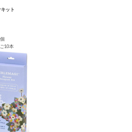
ケキット
1個
10本