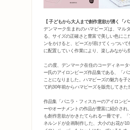
【 子どもから大人まで創作意欲が湧く「パ
デンマーク生まれのハマビーズは、マルタハ
る、サイズの正確さと豊富で美しい色にこ
ンをかけると、ビーズが溶けてくっついて作
に配置していく作業により、楽しみながら
この度、デンマーク在住のコーディネータ
ー氏のアイロンビーズ作品集である、「パ
ことになりました。ハマビーズの魅力を子
て約30年前からハマビーズを販売してきた
作品集「パニラ・フィスカーのアイロンビ
ーやオーナメントの作品が豊富に紹介され
も創作意欲がかきたてられる一冊です。「
ネルンドが企画制作した、大小のお花が10