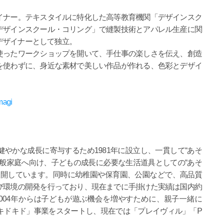
イナー。テキスタイルに特化した高等教育機関「デザインスク
デザインスクール・コリング」で縫製技術とアパレル生産に関
デザイナーとして独立。
使ったワークショップを開いて、手仕事の楽しさを伝え、創造
を使わずに、身近な素材で美しい作品が作れる、色彩とデザイ
magi
やかな成長に寄与するため1981年に設立し、一貫して“あそ
般家庭へ向け、子どもの成長に必要な生活道具としての“あそ
展開しています。同時に幼稚園や保育園、公園などで、高品質
び環境の開発を行っており、現在までに手掛けた実績は国内約
004年からは子どもが遊ぶ機会を増やすために、親子一緒に
キドキド」事業をスタートし、現在では「プレイヴィル」「P