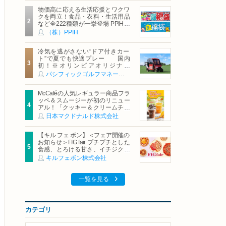
物価高に応える生活応援とワクワ
クを両立！食品・衣料・生活用品
など全222種類が一挙登場 PPIHグ
ループ「夏福袋」＆セール 8月6日
（株）PPIH
(木)より順次スタート
冷気を逃がさない“ドア付きカー
ト”で夏でも快適プレー 国内
初！※オリンピアオリジナル
「AirCon Cart（エアコンカー
パシフィックゴルフマネージメント株式会社
ト）」導入 | ＰＧＭ
McCaféの人気レギュラー商品フラ
ッペ＆スムージーが初のリニュー
アル！「クッキー＆クリームチョ
コフラッペ」「マンゴースムージ
日本マクドナルド株式会社
ー」8月5日（水）から販売開始
【キル フェ ボン】＜フェア開催の
お知らせ＞FIG fair プチプチとした
食感、とろける甘さ、イチジクの
魅力をたっぷりと。新作を含め、
キルフェボン株式会社
イチジク尽くしの全4種が登場8月
20日（木）スタート
一覧を見る
カテゴリ