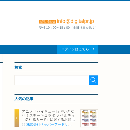
info@digitalpr.jp
お問い合わせ
受付 10：00〜18：00（土日祝日を除く）
ログインはこちら
検索
人気の記事
アニメ「ハイキュー!!」×いきな
り！ステーキコラボ ノベルティ
「名札風カード」に関するお詫び
および交換対応についてのご案内
株式会社ペッパーフードサービス