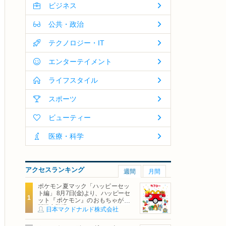
ビジネス
公共・政治
テクノロジー・IT
エンターテイメント
ライフスタイル
スポーツ
ビューティー
医療・科学
アクセスランキング
週間
月間
ポケモン夏マック「ハッピーセッ
ト編」 8月7日(金)より、ハッピーセ
ット『ポケモン』のおもちゃが期
間限定登場
日本マクドナルド株式会社