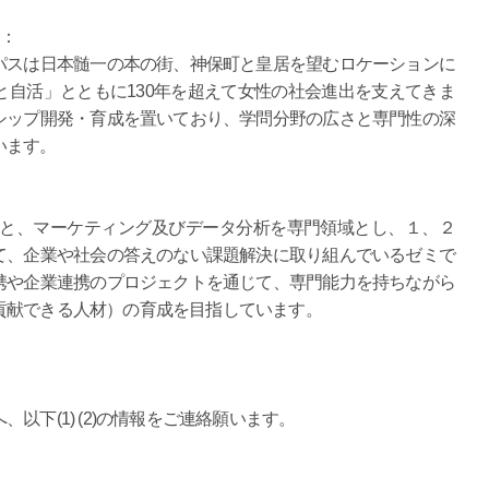
て：
パスは日本髄一の本の街、神保町と皇居を望むロケーションに
自活」とともに130年を超えて女性の社会進出を支えてきま
シップ開発・育成を置いており、学問分野の広さと専門性の深
います。
もと、マーケティング及びデータ分析を専門領域とし、１、２
て、企業や社会の答えのない課題解決に取り組んでいるゼミで
携や企業連携のプロジェクトを通じて、専門能力を持ちながら
貢献できる人材）の育成を目指しています。
下(1) (2)の情報をご連絡願います。