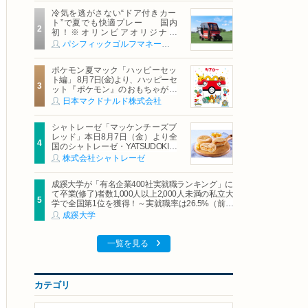
冷気を逃がさない“ドア付きカー
ト”で夏でも快適プレー 国内
初！※オリンピアオリジナル
「AirCon Cart（エアコンカー
パシフィックゴルフマネージメント株式会社
ト）」導入 | ＰＧＭ
ポケモン夏マック「ハッピーセッ
ト編」 8月7日(金)より、ハッピーセ
ット『ポケモン』のおもちゃが期
間限定登場
日本マクドナルド株式会社
シャトレーゼ「マッケンチーズブ
レッド」本日8月7日（金）より全
国のシャトレーゼ・YATSUDOKIで
発売
株式会社シャトレーゼ
成蹊大学が「有名企業400社実就職ランキング」に
て卒業(修了)者数1,000人以上2,000人未満の私立大
学で全国第1位を獲得！～実就職率は26.5%（前年
比＋4.3pt）に伸長、東京の私立大学でも10位にラ
成蹊大学
ンクイン～
一覧を見る
カテゴリ