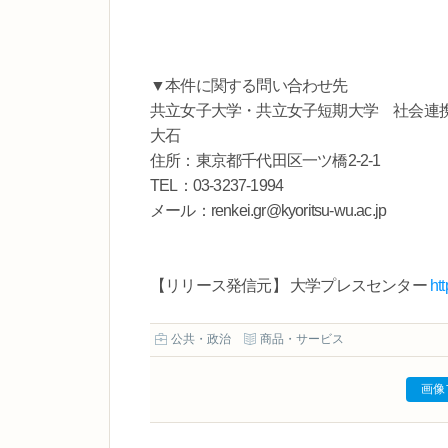
▼本件に関する問い合わせ先
共⽴⼥⼦⼤学・共⽴⼥⼦短期⼤学 社会連
大石
住所：東京都千代田区一ツ橋2-2-1
TEL：03-3237-1994
メール：renkei.gr@kyoritsu-wu.ac.jp
【リリース発信元】 大学プレスセンター
ht
公共・政治
商品・サービス
画像