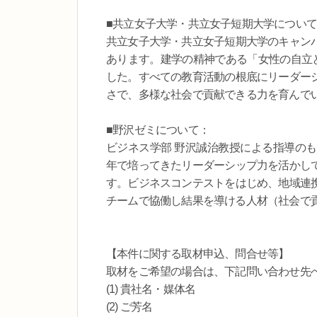
■共立女子大学・共立女子短期大学につい
共立女子大学・共立女子短期大学のキャン
あります。建学の精神である「女性の自立と
した。すべての教育活動の根底にリーダー
さで、多様な社会で貢献できる力を育んで
■野沢ゼミについて：
ビジネス学部 野沢誠治教授による指導の
年で培ってきたリーダーシップ力を活かし
す。ビジネスコンテストをはじめ、地域連
チームで協働し結果を導ける人材（社会で
【本件に関する取材申込、問合せ等】
取材をご希望の場合は、下記問い合わせ先へ、以
(1) 貴社名・媒体名
(2) ご芳名