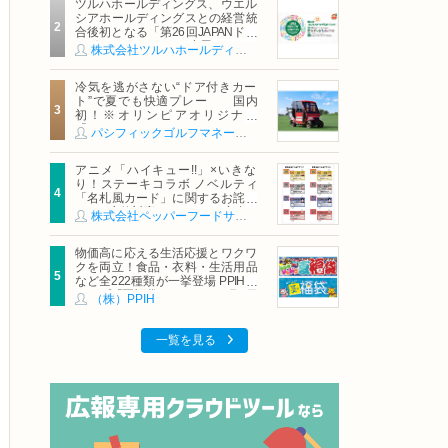
ツルハホールディングス、ウエル
シアホールディングスとの経営統
合後初となる「第26回JAPANドラ
ッグストアショー」に出展
株式会社ツルハホールディングス
冷気を逃がさない“ドア付きカー
ト”で夏でも快適プレー 国内
初！※オリンピアオリジナル
「AirCon Cart（エアコンカー
パシフィックゴルフマネージメント株式会社
ト）」導入 | ＰＧＭ
アニメ「ハイキュー!!」×いきな
り！ステーキコラボ ノベルティ
「名札風カード」に関するお詫び
および交換対応についてのご案内
株式会社ペッパーフードサービス
物価高に応える生活応援とワクワ
クを両立！食品・衣料・生活用品
など全222種類が一挙登場 PPIHグ
ループ「夏福袋」＆セール 8月6日
（株）PPIH
(木)より順次スタート
一覧を見る