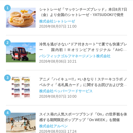
シャトレーゼ「マッケンチーズブレッド」本日8月7日
（金）より全国のシャトレーゼ・YATSUDOKIで発売
株式会社シャトレーゼ
2026年08月07日 11:00
冷気を逃がさない“ドア付きカート”で夏でも快適プレ
ー 国内初！※オリンピアオリジナル「AirCon
Cart（エアコンカート）」導入 | ＰＧＭ
パシフィックゴルフマネージメント株式会社
2026年08月06日 10:21
アニメ「ハイキュー!!」×いきなり！ステーキコラボ ノ
ベルティ「名札風カード」に関するお詫びおよび交換
対応についてのご案内
株式会社ペッパーフードサービス
2026年08月07日 10:00
スイス発の人気スポーツブランド「On」の世界観を体
感する期間限定ポップアップ「On WEEK」を開催
株式会社アルペン
2026年08月03日 17:24