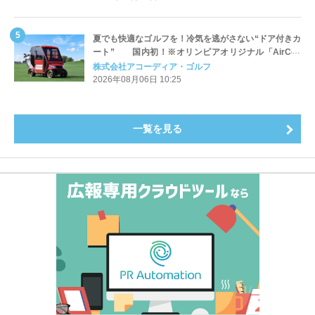
夏でも快適なゴルフを！冷気を逃がさない“ドア付きカ
ート” 国内初！※オリンピアオリジナル「AirCon
Cart（エアコンカート）」導入 | アコーディア・ゴ
株式会社アコーディア・ゴルフ
ルフ
2026年08月06日 10:25
一覧を見る