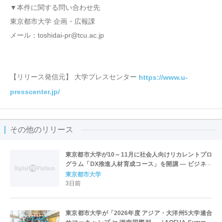
▼本件に関する問い合わせ先
東京都市大学 企画・広報課
メール：toshidai-pr@tcu.ac.jp
【リリース発信元】 大学プレスセンター
https://www.u-
presscenter.jp/
その他のリリース
東京都市大学が10～11月に社会人向けリカレントプロ
グラム「DX推進人材育成コース」を開講 ― ビジネス
アーキテクトとしての思考と実践力を養う
東京都市大学
3日前
東京都市大学が「2026年度 アジア・大洋州5大学連合