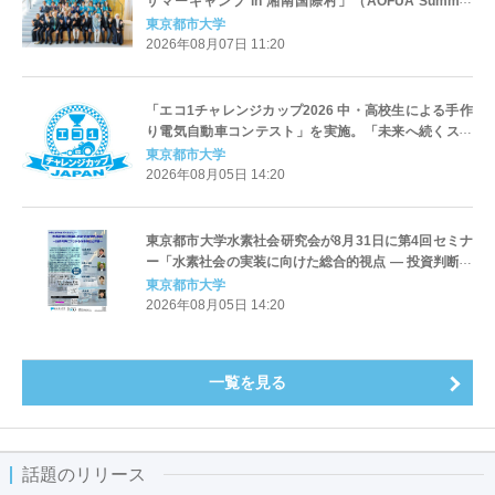
サマーキャンプ in 湘南国際村」（AOFUA Summer
Camp in Japan 2026）を開催 ― 7カ国27名の学生が
東京都市大学
参加し交流を深める
2026年08月07日 11:20
「エコ1チャレンジカップ2026 中・高校生による手作
り電気自動車コンテスト」を実施。「未来へ続くスマ
ートドライブ」をテーマに、自動車技術会 関東支部、
東京都市大学
東京都市大学、日産自動車が共催
2026年08月05日 14:20
東京都市大学水素社会研究会が8月31日に第4回セミナ
ー「水素社会の実装に向けた総合的視点 ― 投資判断に
つながる技術実証と評価 ―」を開催
東京都市大学
2026年08月05日 14:20
一覧を見る
話題のリリース