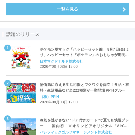
一覧を見る
話題のリリース
ポケモン夏マック「ハッピーセット編」 8月7日(金)よ
り、ハッピーセット『ポケモン』のおもちゃが期間限
定登場
日本マクドナルド株式会社
2026年08月03日 12:00
物価高に応える生活応援とワクワクを両立！食品・衣
料・生活用品など全222種類が一挙登場 PPIHグループ
「夏福袋」＆セール 8月6日(木)より順次スタート
（株）PPIH
2026年08月03日 12:00
冷気を逃がさない“ドア付きカート”で夏でも快適プレ
ー 国内初！※オリンピアオリジナル「AirCon
Cart（エアコンカート）」導入 | ＰＧＭ
パシフィックゴルフマネージメント株式会社