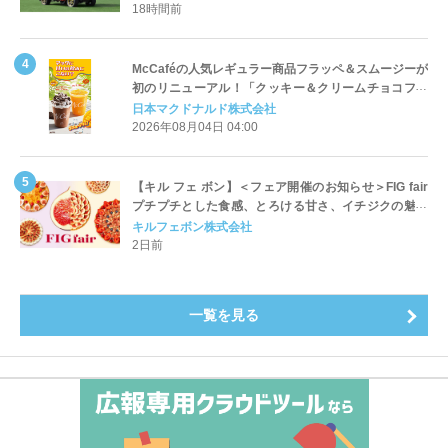
18時間前
McCaféの人気レギュラー商品フラッペ＆スムージーが
初のリニューアル！「クッキー＆クリームチョコフラ
ッペ」「マンゴースムージー」8月5日（水）から販売
日本マクドナルド株式会社
開始
2026年08月04日 04:00
【キル フェ ボン】＜フェア開催のお知らせ＞FIG fair
プチプチとした食感、とろける甘さ、イチジクの魅力
をたっぷりと。新作を含め、イチジク尽くしの全4種が
キルフェボン株式会社
登場8月20日（木）スタート
2日前
一覧を見る