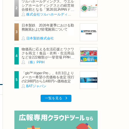
ツルハホールディングス、ウエル
シアホールディングスとの経営統
合後初となる「第26回JAPANドラ
ッグストアショー」に出展
株式会社ツルハホールディングス
日本製鉄 2026年夏季における勤
務施策および節電施策について
日本製鉄株式会社
物価高に応える生活応援とワクワ
クを両立！食品・衣料・生活用品
など全222種類が一挙登場 PPIHグ
ループ「夏福袋」＆セール 8月6日
（株）PPIH
(木)より順次スタート
「glo™ Hyper Pro」、8月3日より
メーカー希望小売価格を改定 現行
の2,980円から1,480円へ価格改定
BATジャパン
一覧を見る