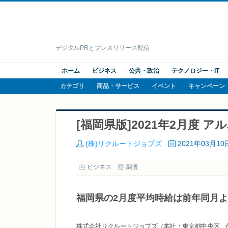
デジタルPRとプレスリリース配信
ホーム
ビジネス
公共・政治
テクノロジー・IT
カテゴリ
商品・サービス
イベント
キャンペーン
[福岡県版]2021年2月度
(株)リクルートジョブズ
2021年03月10
ビジネス
調査
福岡県の2月度平均時給は前年同月より
株式会社リクルートジョブズ（本社：東京都中央区、