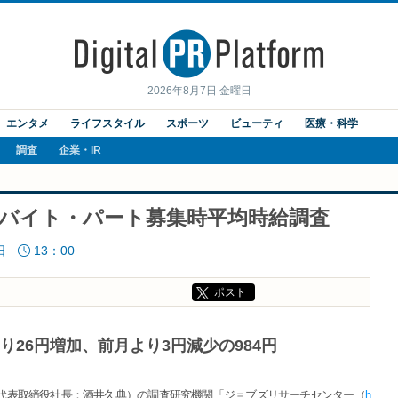
2026年8月7日 金曜日
エンタメ
ライフスタイル
スポーツ
ビューティ
医療・科学
調査
企業・IR
 アルバイト・パート募集時平均時給調査
日
13：00
ポスト
26円増加、前月より3円減少の984円
代表取締役社長：酒井久典）の調査研究機関「ジョブズリサーチセンター（
h