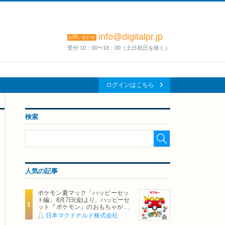
info@digitalpr.jp
お問い合わせ
受付 10：00〜18：00（土日祝日を除く）
ログインはこちら
検索
人気の記事
ポケモン夏マック「ハッピーセッ
ト編」 8月7日(金)より、ハッピーセ
ット『ポケモン』のおもちゃが期
間限定登場
日本マクドナルド株式会社