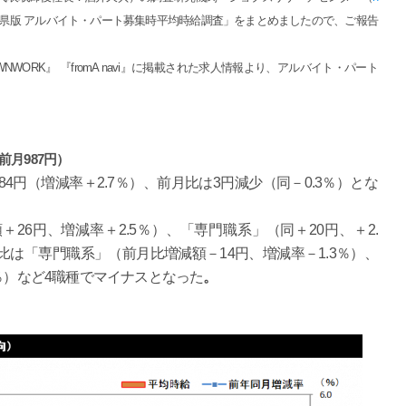
福岡県版 アルバイト・パート募集時平均時給調査」をまとめましたので、ご報告
WORK』 『fromA navi』に掲載された求人情報より、アルバイト・パート
前月987円）
4円（増減率＋2.7％）、前月比は3円減少（同－0.3％）とな
26円、増減率＋2.5％）、「専門職系」（同＋20円、＋2.
比は「専門職系」（前月比増減額－14円、増減率－1.3％）、
％）など4職種でマイナスとなった
。