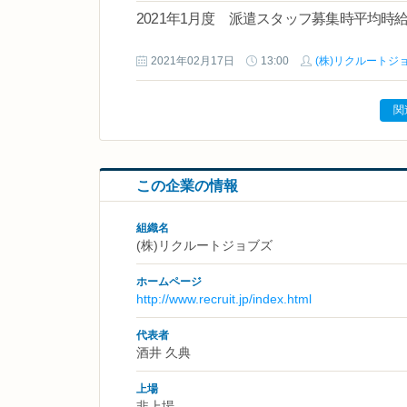
2021年1月度 派遣スタッフ募集時平均時
2021年02月17日
13:00
(株)リクルートジ
関
この企業の情報
組織名
(株)リクルートジョブズ
ホームページ
http://www.recruit.jp/index.html
代表者
酒井 久典
上場
非上場