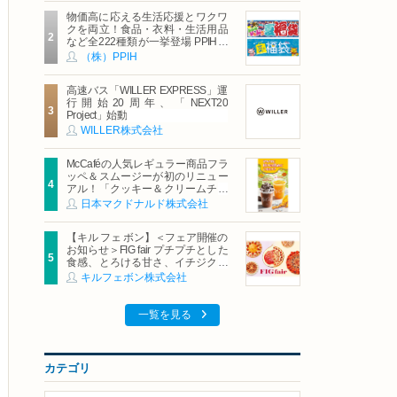
物価高に応える生活応援とワクワ
クを両立！食品・衣料・生活用品
など全222種類が一挙登場 PPIHグ
ループ「夏福袋」＆セール 8月6日
（株）PPIH
(木)より順次スタート
高速バス「WILLER EXPRESS」運
行開始20周年、「NEXT20
Project」始動
WILLER株式会社
McCaféの人気レギュラー商品フラ
ッペ＆スムージーが初のリニュー
アル！「クッキー＆クリームチョ
コフラッペ」「マンゴースムージ
日本マクドナルド株式会社
ー」8月5日（水）から販売開始
【キル フェ ボン】＜フェア開催の
お知らせ＞FIG fair プチプチとした
食感、とろける甘さ、イチジクの
魅力をたっぷりと。新作を含め、
キルフェボン株式会社
イチジク尽くしの全4種が登場8月
20日（木）スタート
一覧を見る
カテゴリ