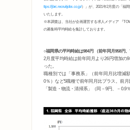
ttps://jbrc.recruitjobs.co.jp/
）」が、2021年2月度の「
いたします。
※本調査は、当社が企画運営する求人メディア 『TOWN
の募集時平均時給を集計しております。
○福岡県の平均時給は984円 （前年同月958円、
2月度平均時給は前年同月より26円増加の98
った。
職種別では「事務系」（前年同月比増減額＋
0％）など5職種で前年同月比プラス。前月
「製造・物流・清掃系」（同－9円、－0.9