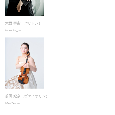
大西 宇宙（バリトン）
©
Marco Borggrev
前田 妃奈（ヴァイオリン）
©Taira Tairadate