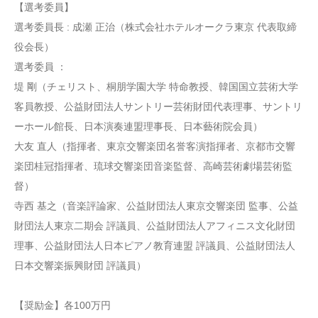
【選考委員】
選考委員長 : 成瀬 正治（株式会社ホテルオークラ東京 代表取締
役会長）
選考委員 ：
堤 剛（チェリスト、桐朋学園大学 特命教授、韓国国立芸術大学
客員教授、公益財団法人サントリー芸術財団代表理事、サントリ
ーホール館長、日本演奏連盟理事長、日本藝術院会員）
大友 直人（指揮者、東京交響楽団名誉客演指揮者、京都市交響
楽団桂冠指揮者、琉球交響楽団音楽監督、高崎芸術劇場芸術監
督）
寺西 基之（音楽評論家、公益財団法人東京交響楽団 監事、公益
財団法人東京二期会 評議員、公益財団法人アフィニス文化財団
理事、公益財団法人日本ピアノ教育連盟 評議員、公益財団法人
日本交響楽振興財団 評議員）
【奨励金】各100万円