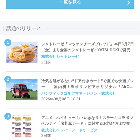
一覧を見る
話題のリリース
シャトレーゼ「マッケンチーズブレッド」本日8月7日
（金）より全国のシャトレーゼ・YATSUDOKIで発売
株式会社シャトレーゼ
2日前
冷気を逃がさない“ドア付きカート”で夏でも快適プレ
ー 国内初！※オリンピアオリジナル「AirCon
Cart（エアコンカート）」導入 | ＰＧＭ
パシフィックゴルフマネージメント株式会社
2026年08月06日 10:21
アニメ「ハイキュー!!」×いきなり！ステーキコラボ ノ
ベルティ「名札風カード」に関するお詫びおよび交換
対応についてのご案内
株式会社ペッパーフードサービス
2日前