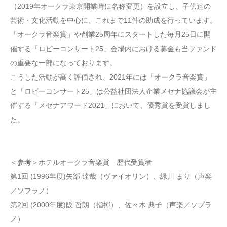
（2019年オークラ東京開業時に名称変更）を設立し、子供達の
芸術・文化活動を中心に、これまで11件の助成を行っています。
「オークラ音楽賞」や創業25周年にスタートした毎月25日に開
催する「ロビーコンサート25」会場内における募金も当ファンド
の重要な一部になっております。
こうした活動が高く評価され、2021年には「オークラ音楽賞」
と「ロビーコンサート25」は公益社団法人企業メセナ協議会が主
催する「メセナアワード2021」において、優秀賞を受賞しまし
た。
＜参考＞ホテルオークラ音楽賞 歴代受賞者
第1回 (1996年度)矢部 達哉（ヴァイオリン）、緑川 まり（声楽
／ソプラノ）
第2回 (2000年度)阪 哲朗（指揮）、佐々木 典子（声楽／ソプラ
ノ）