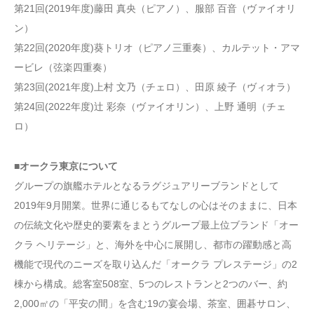
第21回(2019年度)藤田 真央（ピアノ）、服部 百音（ヴァイオリ
ン）
第22回(2020年度)葵トリオ（ピアノ三重奏）、カルテット・アマ
ービレ（弦楽四重奏）
第23回(2021年度)上村 文乃（チェロ）、田原 綾子（ヴィオラ）
第24回(2022年度)辻 彩奈（ヴァイオリン）、上野 通明（チェ
ロ）
■オークラ東京について
グループの旗艦ホテルとなるラグジュアリーブランドとして
2019年9月開業。世界に通じるもてなしの心はそのままに、日本
の伝統文化や歴史的要素をまとうグループ最上位ブランド「オー
クラ ヘリテージ」と、海外を中心に展開し、都市の躍動感と高
機能で現代のニーズを取り込んだ「オークラ プレステージ」の2
棟から構成。総客室508室、5つのレストランと2つのバー、約
2,000㎡の「平安の間」を含む19の宴会場、茶室、囲碁サロン、