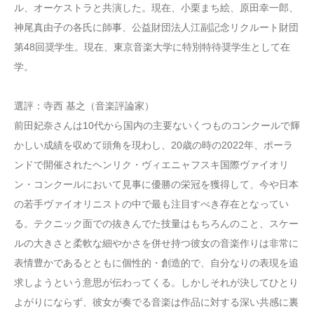
ル、オーケストラと共演した。現在、小栗まち絵、原田幸一郎、
神尾真由子の各氏に師事、公益財団法人江副記念リクルート財団
第48回奨学生。現在、東京音楽大学に特別特待奨学生として在
学。
選評：寺西 基之（音楽評論家）
前田妃奈さんは10代から国内の主要ないくつものコンクールで輝
かしい成績を収めて頭角を現わし、20歳の時の2022年、ポーラ
ンドで開催されたヘンリク・ヴィエニャフスキ国際ヴァイオリ
ン・コンクールにおいて見事に優勝の栄冠を獲得して、今や日本
の若手ヴァイオリニストの中で最も注目すべき存在となってい
る。テクニック面での抜きんでた技量はもちろんのこと、スケー
ルの大きさと柔軟な細やかさを併せ持つ彼女の音楽作りは非常に
表情豊かであるとともに個性的・創造的で、自分なりの表現を追
求しようという意思が伝わってくる。しかしそれが決してひとり
よがりにならず、彼女が奏でる音楽は作品に対する深い共感に裏