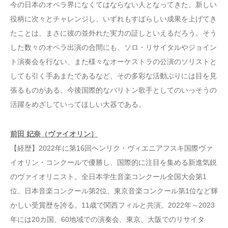
今の日本のオペラ界になくてはならない人となってきた。新しい
役柄に次々とチャレンジし、いずれもすばらしい成果を上げてき
たことは、まさに彼の並外れた実力の証しといえるだろう。そう
した数々のオペラ出演の合間にも、ソロ・リサイタルやジョイン
ト演奏会を行ない、また様々なオーケストラの公演のソリストと
しても引く手あまたであるなど、その多彩な活動ぶりには目を見
張るものがある。今後国際的なバリトン歌手としてのいっそうの
活躍をめざしていってほしい大器である。
前田 妃奈（ヴァイオリン）
【経歴】2022年に第16回ヘンリク・ヴィエニアフスキ国際ヴァ
イオリン・コンクールで優勝し、国際的に注目を集める新進気鋭
のヴァイオリニスト。全日本学生音楽コンクール全国大会第1
位、日本音楽コンクール第2位、東京音楽コンクール第1位など輝
かしい受賞歴を誇る。11歳で関西フィルと共演。2022年～2023
年には20カ国、60地域での演奏会、東京、大阪でのリサイタ