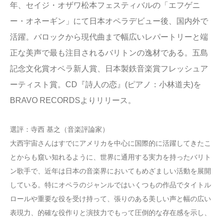
年、セイジ・オザワ松本フェスティバルの「エフゲニ
ー・オネーギン」にて日本オペラデビュー後、国内外で
活躍。バロックから現代曲まで幅広いレパートリーと端
正な美声で最も注目されるバリトンの逸材である。五島
記念文化賞オペラ新人賞、日本製鉄音楽賞フレッシュア
ーティスト賞。CD『詩人の恋』(ピアノ：小林道夫)を
BRAVO RECORDSよりリリース。
選評：寺西 基之（音楽評論家）
大西宇宙さんはすでにアメリカを中心に国際的に活躍してきたこ
とからも窺い知れるように、世界に通用する実力を持ったバリト
ン歌手で、近年は日本の音楽界においてもめざましい活動を展開
している。特にオペラのジャンルではいくつもの作品でタイトル
ロールや重要な役を受け持って、張りのある美しい声と幅の広い
表現力、的確な役作りと演技力でもって圧倒的な存在感を示し、