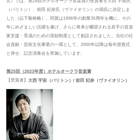
次）では、第25回ホテルオークラ音楽賞の受賞者を大西 宇宙氏
（バリトン）、前田 妃奈氏（ヴァイオリン）の両氏に決定しま
した（以下敬称略）。同賞は1996年の創業35周年を機に、その
年にめざましい活躍を遂げ、さらに将来が嘱望される若手の音楽
家支援・育成のための奨励制度として創設されました。当社の社
会貢献・芸術文化事業の一環として、2000年以降は毎年授賞式
と併せ、記念演奏会を実施しています。
第25回（2023年度）ホテルオークラ音楽賞
【受賞者】
大西 宇宙（バリトン）/ 前田 妃奈（ヴァイオリン）