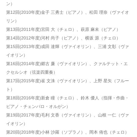
ン）
第12回(2010年度)金子 三勇士（ピアノ）、松田 理奈（ヴァイオ
リン）
第13回(2011年度)宮田 大（チェロ）、萩原 麻未（ピアノ）
第14回(2012年度)河村 尚子（ピアノ）、横坂 源（チェロ）
第15回(2013年度)成田 達輝（ヴァイオリン）、三浦 文彰（ヴァ
イオリン）
第16回(2014年度)郷古 廉（ヴァイオリン）、クァルテット・エ
クセルシオ（弦楽四重奏）
第17回(2015年度)崔 文洙（ヴァイオリン）、上野 星矢（フルー
ト）
第18回(2016年度)新倉 瞳（チェロ）、鈴木 優人（指揮・作曲・
ピアノ・チェンバロ・オルがン）
第19回(2017年度)毛利 文香（ヴァイオリン）、山根 一仁（ヴァ
イオリン）
第20回(2018年度)小林 沙羅（ソプラノ）、岡本 侑也（チェロ）