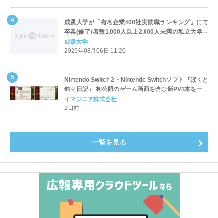
成蹊大学が「有名企業400社実就職ランキング」にて
卒業(修了)者数1,000人以上2,000人未満の私立大学で
全国第1位を獲得！～実就職率は26.5%（前年比＋
成蹊大学
4.3pt）に伸長、東京の私立大学でも10位にランクイン
2026年08月06日 11:20
～
Nintendo Switch 2・Nintendo Switchソフト『ぼくと
釣り日記』 初公開のゲーム画面を含む新PV4本を一挙
公開！
イマジニア株式会社
2日前
一覧を見る