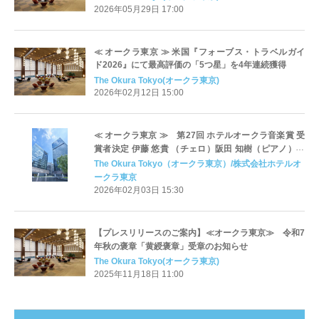
2026年05月29日 17:00
≪ オークラ東京 ≫ 米国『フォーブス・トラベルガイ
ド2026』にて最高評価の「5つ星」を4年連続獲得
The Okura Tokyo(オークラ東京)
2026年02月12日 15:00
≪ オークラ東京 ≫ 第27回 ホテルオークラ音楽賞 受
賞者決定 伊藤 悠貴 （チェロ）阪田 知樹（ピアノ）授
賞式・記念演奏会を3月23日(月)に開催
The Okura Tokyo（オークラ東京）/株式会社ホテルオ
ークラ東京
2026年02月03日 15:30
【プレスリリースのご案内】≪オークラ東京≫ 令和7
年秋の褒章「黄綬褒章」受章のお知らせ
The Okura Tokyo(オークラ東京)
2025年11月18日 11:00