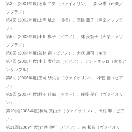
第3回 (2001年度)徳永 二男（ヴァイオリン）、森 麻季（声楽／
ソプラノ）
第4回 (2002年度)上岡 敏之（指揮）、高橋 薫子（声楽／ソプラ
ノ）
第5回 (2003年度)小川 典子（ピアノ）、林 美智子（声楽／メゾ
ソプラノ）
第6回 (2004年度)若林 顕（ピアノ）、大萩 康司（ギター）
第7回 (2005年度)小山 実稚恵（ピアノ）、アントネッロ（古楽ア
ンサンブル）
第8回 (2006年度)庄司 紗矢香（ヴァイオリン）、小菅 優（ピア
ノ）
第9回 (2007年度)村冶 佳織（ギター）、佐藤 俊介（ヴァイオリ
ン）
第10回(2008年度)神尾 真由子（ヴァイオリン）、田村 響（ピア
ノ）
第11回(2009年度)辻井 伸行（ピアノ）、南 紫音（ヴァイオリ