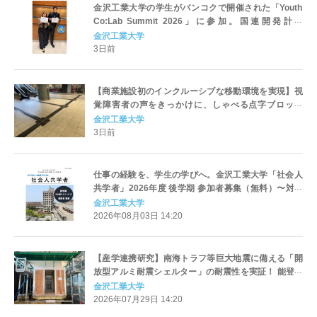
金沢工業大学の学生がバンコクで開催された「Youth
Co:Lab Summit 2026」に参加。国連開発計画
（UNDP）とCiti Foundation主催のイベントで
金沢工業大学
3日前
【商業施設初のインクルーシブな移動環境を実現】視
覚障害者の声をきっかけに、しゃべる点字ブロック
「コード化点字ブロック」を東京・錦糸町の商業ビル
金沢工業大学
「楽天地ビル」地下フロア～地上2階で敷設。8月8日
3日前
は体験会を開催
仕事の経験を、学生の学びへ。金沢工業大学「社会人
共学者」2026年度 後学期 参加者募集（無料）〜対面
で学生と議論し、実務の視点を授業へ〜（一部科目は
金沢工業大学
オンライン参加可）
2026年08月03日 14:20
【産学連携研究】南海トラフ等巨大地震に備える「開
放型アルミ耐震シェルター」の耐震性を実証！ 能登半
島・熊本・阪神・東日本級の巨大地震に対応 。〜株式
金沢工業大学
会社堤サッシュ工業が開発〜
2026年07月29日 14:20