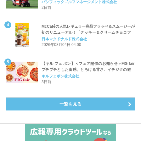
Cart（エアコンカート）」導入 | ＰＧＭ
パシフィックゴルフマネージメント株式会社
2日前
McCaféの人気レギュラー商品フラッペ＆スムージーが
初のリニューアル！「クッキー＆クリームチョコフラ
ッペ」「マンゴースムージー」8月5日（水）から販売
日本マクドナルド株式会社
開始
2026年08月04日 04:00
【キル フェ ボン】＜フェア開催のお知らせ＞FIG fair
プチプチとした食感、とろける甘さ、イチジクの魅力
をたっぷりと。新作を含め、イチジク尽くしの全4種が
キルフェボン株式会社
登場8月20日（木）スタート
3日前
一覧を見る