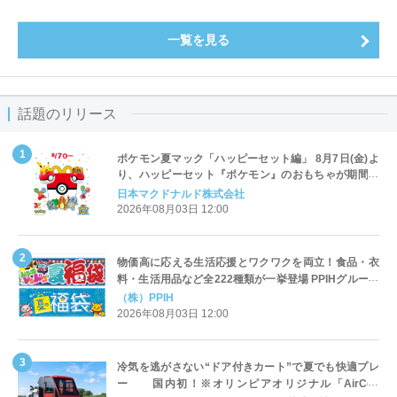
一覧を見る
話題のリリース
ポケモン夏マック「ハッピーセット編」 8月7日(金)よ
り、ハッピーセット『ポケモン』のおもちゃが期間限
定登場
日本マクドナルド株式会社
2026年08月03日 12:00
物価高に応える生活応援とワクワクを両立！食品・衣
料・生活用品など全222種類が一挙登場 PPIHグループ
「夏福袋」＆セール 8月6日(木)より順次スタート
（株）PPIH
2026年08月03日 12:00
冷気を逃がさない“ドア付きカート”で夏でも快適プレ
ー 国内初！※オリンピアオリジナル「AirCon