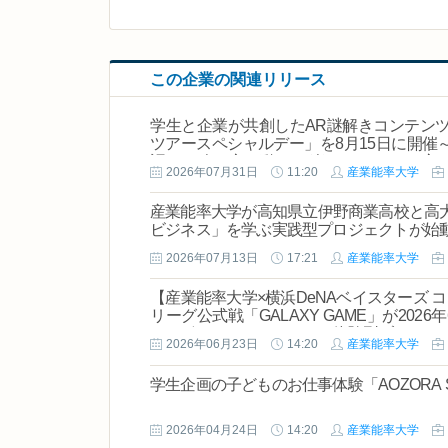
この企業の関連リリース
学生と企業が共創したAR謎解きコンテン
ツアースペシャルデー」を8月15日に開催
語る！ 人の心を動かす"楽しい"のつくり方
2026年07月31日
11:20
産業能率大学
産業能率大学が高知県立伊野商業高校と高
ビジネス」を学ぶ実践型プロジェクトが始
2026年07月13日
17:21
産業能率大学
【産業能率大学×横浜DeNAベイスターズ
リーグ公式戦「GALAXY GAME」が20
コラボフードやユニークな体験型ブースで
2026年06月23日
14:20
産業能率大学
学生企画の子どものお仕事体験「AOZORA Sou
2026年04月24日
14:20
産業能率大学