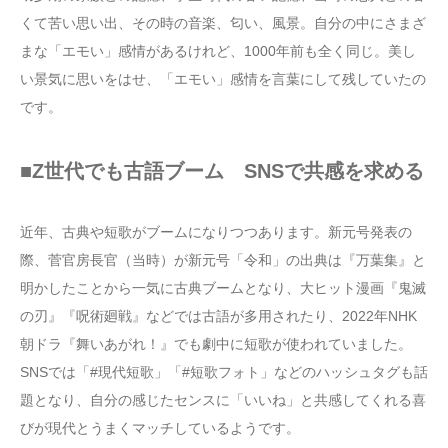
くて苦い思い出、その時の音楽、匂い、風景。自分の中にさまざ
まな「エモい」感情があるけれど、1000年前も全く同じ。美し
い景気に思いをはせ、「エモい」感情を言葉にして残していたの
です。
■Z世代でも古語ブーム SNSで共感を求める
近年、古典や短歌がブームになりつつあります。新元号発表の
際、菅官房長官（当時）が新元号「令和」の出典は『万葉集』と
明かしたことから一気に古典ブームとなり、大ヒット漫画『鬼滅
の刃』『呪術廻戦』などでは古語が多用されたり、2022年NHK
朝ドラ『舞いあがれ！』でも劇中に短歌が使われていました。
SNSでは「#現代短歌」「#短歌フォト」などのハッシュタグも話
題となり、自分の感じたセンスに「いいね」と共感してくれる喜
びが現代とうまくマッチしているようです。