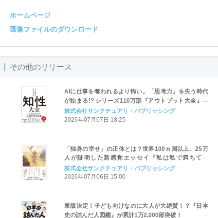
ホームページ
画像ファイルのダウンロード
その他のリリース
AIに仕事を奪われるより怖い。「思考力」を失う時代
が始まる!? シリーズ110万部『アウトプット大全』著
者がAI時代の新基準「知性」を提唱
株式会社サンクチュアリ・パブリッシング
2026年07月07日 18:25
「独身の幸せ」の正体とは？世界100ヵ国以上、25万
人が証明した新感覚エッセイ『私は私で満ちてい
る』 7月7日（火）に発売
株式会社サンクチュアリ・パブリッシング
2026年07月06日 15:00
重版決定！子ども向けなのに大人が大絶賛！？『日本
史の詰んだ人図鑑』が累計1万2,000部突破！