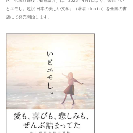
区 代表取締役：鶴巻謙介）は、2023年4月7日より、書籍『い
とエモし。超訳 日本の美しい文学』（著者：k o t o）を全国の書
店にて発売開始します。