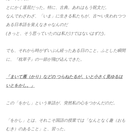
とにかく退屈だった。特に、古典。あれはもう呪文だ。
なんでわざわざ、「いま」に生きる私たちが、古〜い失われつつ
ある日本語を覚えなきゃなんのだ
(きっと、そう思っていたのは私だけではないはずだ)。
でも、それから時がずいぶん経ったある日のこと。ふとした瞬間
に、『枕草子』の一節が飛び込んできた。
「まいて雁（かり）などの つらねたるが、いと小さく見ゆるは
いとをかし。」
この「をかし」という単語が、突然私の心をつかんだのだ。
「をかし」とは、それこそ国語の授業では「なんとなく趣（おも
むき）のあること」と、習った。