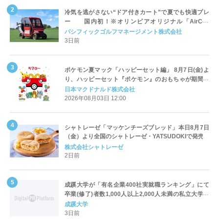
冷気を逃がさない“ドア付きカート”で夏でも快適プレ
ー 国内初！※オリンピアオリジナル「AirCon
Cart（エアコンカート）」導入 | ＰＧＭ
パシフィックゴルフマネージメント株式会社
3日前
ポケモン夏マック「ハッピーセット編」 8月7日(金)よ
り、ハッピーセット『ポケモン』のおもちゃが期間限
定登場
日本マクドナルド株式会社
2026年08月03日 12:00
シャトレーゼ「マッケンチーズブレッド」本日8月7日
（金）より全国のシャトレーゼ・YATSUDOKIで発売
株式会社シャトレーゼ
2日前
成蹊大学が「有名企業400社実就職ランキング」にて
卒業(修了)者数1,000人以上2,000人未満の私立大学で
全国第1位を獲得！～実就職率は26.5%（前年比＋
成蹊大学
4.3pt）に伸長、東京の私立大学でも10位にランクイン
3日前