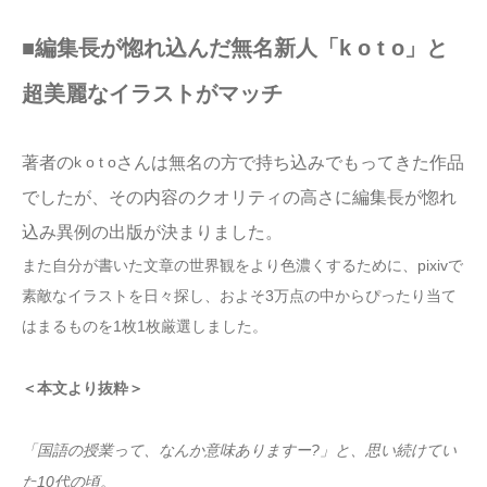
■編集長が惚れ込んだ無名新人「k o t o
」と
超美麗なイラストがマッチ
k o t o
著者の
さんは無名の方で持ち込みでもってきた作品
でしたが、その内容のクオリティの高さに編集長が惚れ
込み異例の出版が決まりました。
また自分が書いた文章の世界観をより色濃くするために、pixivで
素敵なイラストを日々探し、およそ3万点の中からぴったり当て
はまるものを1枚1枚厳選しました。
＜本文より抜粋＞
「国語の授業って、なんか意味ありますー?」と、思い続けてい
た10代の頃。