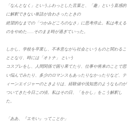
「なんとなく」というふわっとした言葉と、「趣」という直感的
に解釈できない単語が合わさったときの
絶望的なまでの「つかみどころのなさ」に思考停止。私は考える
のをやめた......そのまま時が過ぎていった。
しかし、学校を卒業し、不本意ながら社会というものと関わるこ
ととなり、時には「オトナ」 という
コスプレをし、人間関係で困り果てたり、仕事や将来のことで思
い悩んでみたり、多少のロマンスもあったりなかったりなど、テ
ィーンエイジャーのときよりは、経験値や浅知恵のようなものが
ついてきた今日この頃。私はその日、「をかし」をこう解釈し
た。
「ああ、『エモい』ってことか」