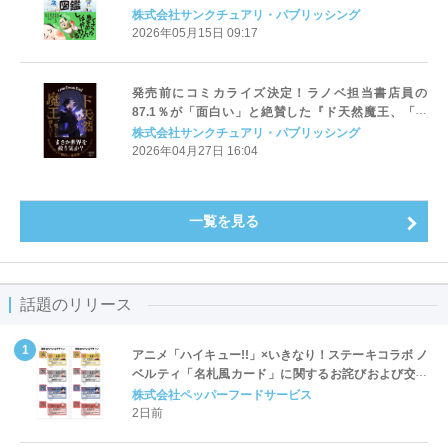
株式会社サンクチュアリ・パブリッシング
2026年05月15日 09:17
発売前にコミカライズ決定！ラノベ担当書店員の
87.1％が「面白い」と絶賛した『ド天然魔王、「魔
王」を倒しにいく』4月30日発売
株式会社サンクチュアリ・パブリッシング
2026年04月27日 16:04
一覧を見る
話題のリリース
アニメ「ハイキュー!!」×いきなり！ステーキコラボ ノ
ベルティ「名札風カード」に関するお詫びおよび交換
対応についてのご案内
株式会社ペッパーフードサービス
2日前