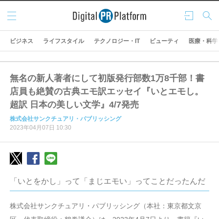
メニ
ログ
検索
ュー
イン
ビジネス
ライフスタイル
テクノロジー・IT
ビューティ
医療・科学
無名の新人著者にして初版発行部数1万8千部！書
店員も絶賛の古典エモ訳エッセイ『いとエモし。
超訳 日本の美しい文学』4/7発売
株式会社サンクチュアリ・パブリッシング
2023年04月07日 10:30
「いとをかし」って「まじエモい」ってことだったんだ
株式会社サンクチュアリ・パブリッシング（本社：東京都文京