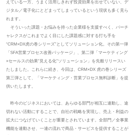
えている一方、うまく活用しきれず投資効果を出せていない、デ
ジタル／電子化にとどまってしまっているという現状も多く見ら
れます。
そういった課題・お悩みを持った企業様を支援すべく、バーチ
ャレクスがこれまでよく目にした課題感に対する打ち手を
“CRM×DX虎の巻シリーズ”としてソリューション化。その第一弾
「SFA営業プロセス改善パッケージ」、第二弾「マーケティング
×セールスの効果"見える化"ソリューション」を先般リリースい
たしました。これらに続き、今回は、CRM×DX 虎の巻シリーズ
第三弾として、「マーケティング・営業プロセス無料診断」を提
供いたします。
昨今のビジネスにおいては、あらゆる部門が相互に連動し、途
切れない活動にすることで、自社の戦略を実現し、売上・利益の
拡大につなげていくことが重要とされています。全部門／全事業
機能を連動させ、一連の流れで商品・サービスを提供することが