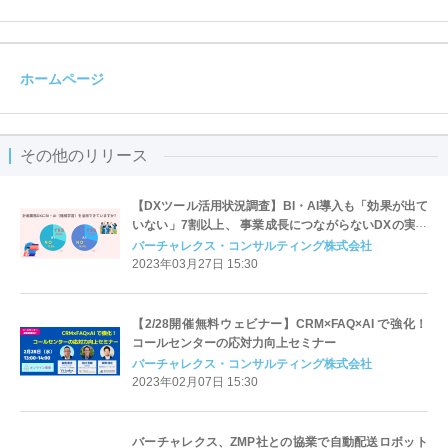
ホームページ
その他のリリース
【DXツール活用状況調査】BI・AI導入も「効果が出て
いない」7割以上、 事業成長につながらないDXの実態
が明らかに
バーチャレクス・コンサルティング株式会社
2023年03月27日 15:30
【2/28開催無料ウェビナー】CRM×FAQ×AI で強化！
コールセンターの応対力向上セミナー
バーチャレクス・コンサルティング株式会社
2023年02月07日 15:30
バーチャレクス、ZMP社との協業で自動配送ロボット