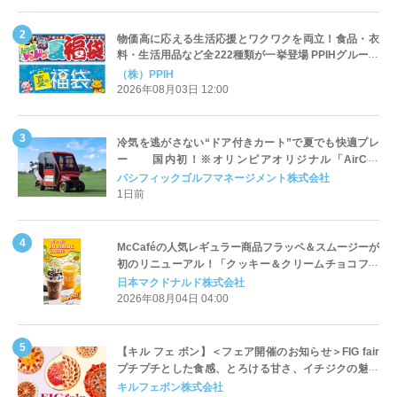
物価高に応える生活応援とワクワクを両立！食品・衣
料・生活用品など全222種類が一挙登場 PPIHグループ
「夏福袋」＆セール 8月6日(木)より順次スタート
（株）PPIH
2026年08月03日 12:00
冷気を逃がさない“ドア付きカート”で夏でも快適プレ
ー 国内初！※オリンピアオリジナル「AirCon
Cart（エアコンカート）」導入 | ＰＧＭ
パシフィックゴルフマネージメント株式会社
1日前
McCaféの人気レギュラー商品フラッペ＆スムージーが
初のリニューアル！「クッキー＆クリームチョコフラ
ッペ」「マンゴースムージー」8月5日（水）から販売
日本マクドナルド株式会社
開始
2026年08月04日 04:00
【キル フェ ボン】＜フェア開催のお知らせ＞FIG fair
プチプチとした食感、とろける甘さ、イチジクの魅力
をたっぷりと。新作を含め、イチジク尽くしの全4種が
キルフェボン株式会社