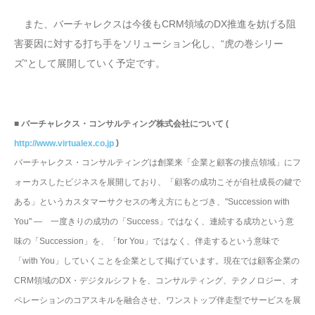
また、バーチャレクスは今後もCRM領域のDX推進を妨げる阻
害要因に対する打ち手をソリューション化し、“虎の巻シリー
ズ”として展開していく予定です。
■ バーチャレクス・コンサルティング株式会社について (
)
http://www.virtualex.co.jp
バーチャレクス・コンサルティングは創業来「企業と顧客の接点領域」にフ
ォーカスしたビジネスを展開しており、「顧客の成功こそが自社成長の鍵で
ある」というカスタマーサクセスの考え方にもとづき、"Succession with
You" ― 一度きりの成功の「Success」ではなく、連続する成功という意
味の「Succession」を、「for You」ではなく、伴走するという意味で
「with You」していくことを企業として掲げています。現在では顧客企業の
CRM領域のDX・デジタルシフトを、コンサルティング、テクノロジー、オ
ペレーションのコアスキルを融合させ、ワンストップ伴走型でサービスを展