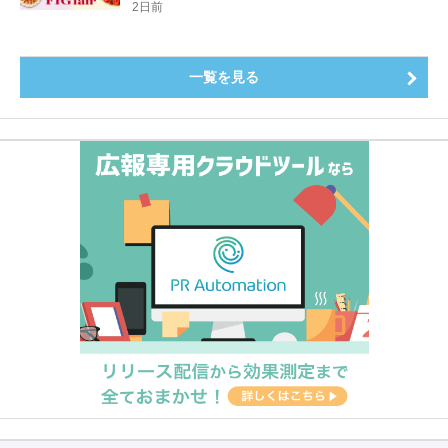
登場8月20日（木）スタート
2日前
一覧を見る