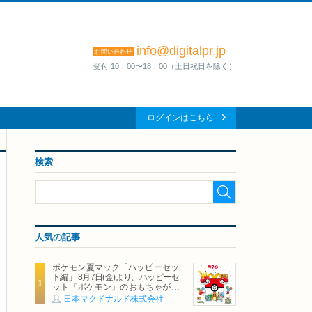
info@digitalpr.jp
お問い合わせ
受付 10：00〜18：00（土日祝日を除く）
ログインはこちら
検索
人気の記事
ポケモン夏マック「ハッピーセッ
ト編」 8月7日(金)より、ハッピーセ
ット『ポケモン』のおもちゃが期
間限定登場
日本マクドナルド株式会社