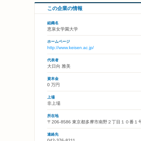
この企業の情報
組織名
恵泉女学園大学
ホームページ
http://www.keisen.ac.jp/
代表者
大日向 雅美
資本金
0 万円
上場
非上場
所在地
〒206-8586 東京都多摩市南野２丁目１０番１
連絡先
042-376-8211