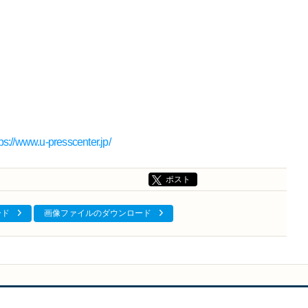
tps://www.u-presscenter.jp/
ポスト
ード
画像ファイルのダウンロード