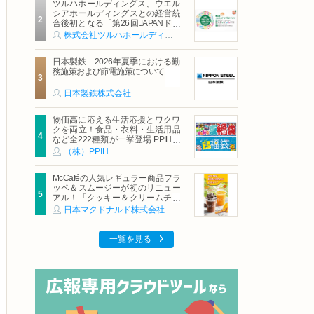
ツルハホールディングス、ウエル
シアホールディングスとの経営統
合後初となる「第26回JAPANドラ
ッグストアショー」に出展
株式会社ツルハホールディングス
日本製鉄 2026年夏季における勤
務施策および節電施策について
日本製鉄株式会社
物価高に応える生活応援とワクワ
クを両立！食品・衣料・生活用品
など全222種類が一挙登場 PPIHグ
ループ「夏福袋」＆セール 8月6日
（株）PPIH
(木)より順次スタート
McCaféの人気レギュラー商品フラ
ッペ＆スムージーが初のリニュー
アル！「クッキー＆クリームチョ
コフラッペ」「マンゴースムージ
日本マクドナルド株式会社
ー」8月5日（水）から販売開始
一覧を見る