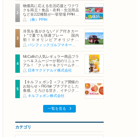
物価高に応える生活応援とワクワ
クを両立！食品・衣料・生活用品
など全222種類が一挙登場 PPIHグ
ループ「夏福袋」＆セール 8月6日
（株）PPIH
(木)より順次スタート
冷気を逃がさない“ドア付きカー
ト”で夏でも快適プレー 国内
初！※オリンピアオリジナル
「AirCon Cart（エアコンカー
パシフィックゴルフマネージメント株式会社
ト）」導入 | ＰＧＭ
McCaféの人気レギュラー商品フラ
ッペ＆スムージーが初のリニュー
アル！「クッキー＆クリームチョ
コフラッペ」「マンゴースムージ
日本マクドナルド株式会社
ー」8月5日（水）から販売開始
【キル フェ ボン】＜フェア開催の
お知らせ＞FIG fair プチプチとした
食感、とろける甘さ、イチジクの
魅力をたっぷりと。新作を含め、
キルフェボン株式会社
イチジク尽くしの全4種が登場8月
20日（木）スタート
一覧を見る
カテゴリ