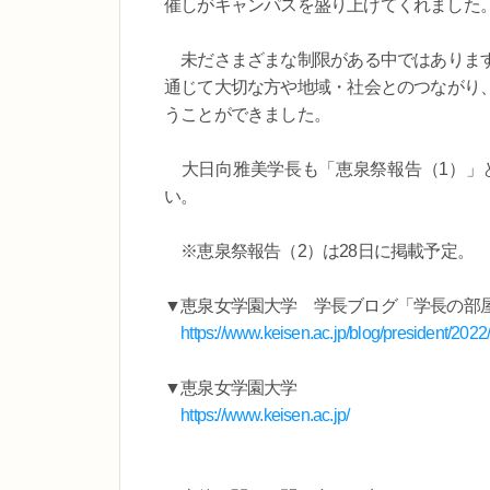
催しがキャンパスを盛り上げてくれました
未ださまざまな制限がある中ではあります
通じて大切な方や地域・社会とのつながり
うことができました。
大日向雅美学長も「恵泉祭報告（1）」
い。
※恵泉祭報告（2）は28日に掲載予定。
▼恵泉女学園大学 学長ブログ「学長の部
https://www.keisen.ac.jp/blog/president/202
▼恵泉女学園大学
https://www.keisen.ac.jp/