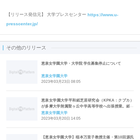
【リリース発信元】 大学プレスセンター
https://www.u-
presscenter.jp/
その他のリリース
恵泉女学園大学・大学院 学生募集停止について
恵泉女学園大学
2023年03月23日 08:05
恵泉女学園大学平和紙芝居研究会（KPKA：クプカ）
が多摩大学附属聖ヶ丘中学高等学校へ出張授業。紙芝
居を教材に「平和の語り部になって」と訴え。
恵泉女学園大学
2023年03月20日 14:05
【恵泉女学園大学】稲本万里子教授主催・第10回源氏