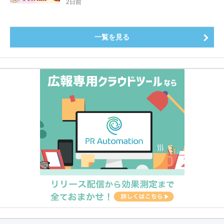
登場8月20日（木）スタート
2日前
一覧を見る