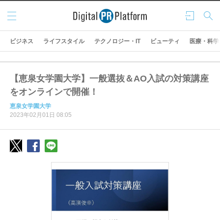
メニ
ログ
検索
ュー
イン
ビジネス
ライフスタイル
テクノロジー・IT
ビューティ
医療・科学
【恵泉女学園大学】一般選抜＆AO入試の対策講座
をオンラインで開催！
恵泉女学園大学
2023年02月01日 08:05