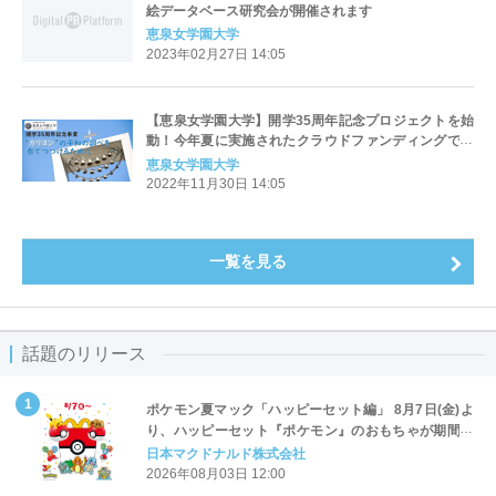
絵データベース研究会が開催されます
恵泉女学園大学
2023年02月27日 14:05
【恵泉女学園大学】開学35周年記念プロジェクトを始
動！今年夏に実施されたクラウドファンディングで、
カリヨンの整備と学びの場創出に向けて学生本位のキ
恵泉女学園大学
ャンパスづくりを目指す！
2022年11月30日 14:05
一覧を見る
話題のリリース
ポケモン夏マック「ハッピーセット編」 8月7日(金)よ
り、ハッピーセット『ポケモン』のおもちゃが期間限
定登場
日本マクドナルド株式会社
2026年08月03日 12:00