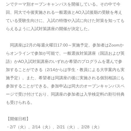
ンでテーマ別オープンキャンパスを開催している。その中で今
回、同大で今後実施される一般選抜とAO入試後期の受験を考え
ている受験生向けに、入試の特徴や入試に向けた対策を知っても
らえるように入試対策講座の開催が決定した。
同講座は2月の毎週火曜日17:00～実施予定。参加者はZoomか
らオンラインで参加が可能で、一般選抜対策講座（国語および英
語）かAO入試対策講座のいずれか希望のプログラムを選んで参
加することができる（2/14からは学生・教員による大学案内も実
施予定）。また、希望者は同講座の後に実施される個別相談にも
参加することができる。参加申込は同大のオープンキャンパスペ
ージで受け付けており、同講座の参加者は入学検定料の割引特典
も受けられる。
【開催日程】
・2/7（火）、2/14（火）、2/21（火）、2/28（火）