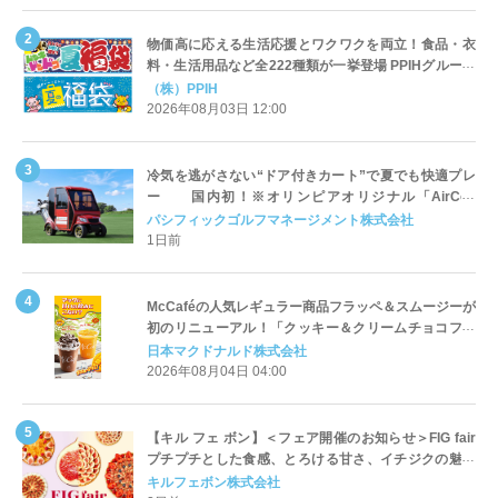
物価高に応える生活応援とワクワクを両立！食品・衣
料・生活用品など全222種類が一挙登場 PPIHグループ
「夏福袋」＆セール 8月6日(木)より順次スタート
（株）PPIH
2026年08月03日 12:00
冷気を逃がさない“ドア付きカート”で夏でも快適プレ
ー 国内初！※オリンピアオリジナル「AirCon
Cart（エアコンカート）」導入 | ＰＧＭ
パシフィックゴルフマネージメント株式会社
1日前
McCaféの人気レギュラー商品フラッペ＆スムージーが
初のリニューアル！「クッキー＆クリームチョコフラ
ッペ」「マンゴースムージー」8月5日（水）から販売
日本マクドナルド株式会社
開始
2026年08月04日 04:00
【キル フェ ボン】＜フェア開催のお知らせ＞FIG fair
プチプチとした食感、とろける甘さ、イチジクの魅力
をたっぷりと。新作を含め、イチジク尽くしの全4種が
キルフェボン株式会社