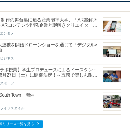
ツ制作の舞台裏に迫る産業能率大学、「AR謎解き
～XRコンテンツ開発企業と謎解きクリエイターが
～
エンタメ
大連携を開始ドローンショーを通じて「デジタル×
動
ビジネス
 コラボ授業】学生プロデュースによるイースタン・
26年6月27日（土）に開催決定！～五感で楽しむ限定
球場を盛り上げる〜
スポーツ
th Town」開催
ライフスタイル
連リリース一覧を見る