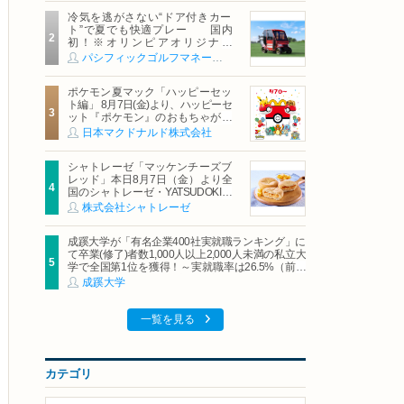
冷気を逃がさない“ドア付きカー
ト”で夏でも快適プレー 国内
初！※オリンピアオリジナル
「AirCon Cart（エアコンカー
パシフィックゴルフマネージメント株式会社
ト）」導入 | ＰＧＭ
ポケモン夏マック「ハッピーセッ
ト編」 8月7日(金)より、ハッピーセ
ット『ポケモン』のおもちゃが期
間限定登場
日本マクドナルド株式会社
シャトレーゼ「マッケンチーズブ
レッド」本日8月7日（金）より全
国のシャトレーゼ・YATSUDOKIで
発売
株式会社シャトレーゼ
成蹊大学が「有名企業400社実就職ランキング」に
て卒業(修了)者数1,000人以上2,000人未満の私立大
学で全国第1位を獲得！～実就職率は26.5%（前年
比＋4.3pt）に伸長、東京の私立大学でも10位にラ
成蹊大学
ンクイン～
一覧を見る
カテゴリ