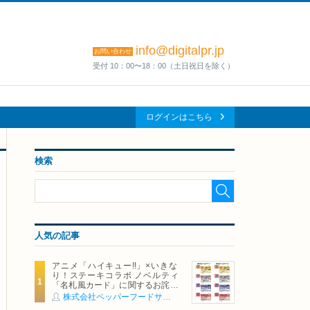
info@digitalpr.jp
お問い合わせ
受付 10：00〜18：00（土日祝日を除く）
ログインはこちら
検索
人気の記事
アニメ「ハイキュー!!」×いきな
り！ステーキコラボ ノベルティ
「名札風カード」に関するお詫び
および交換対応についてのご案内
株式会社ペッパーフードサービス