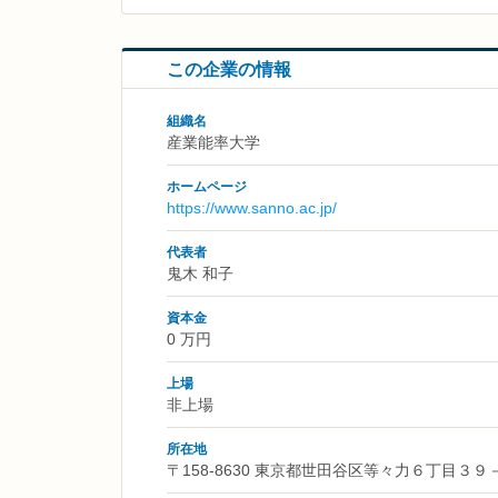
この企業の情報
組織名
産業能率大学
ホームページ
https://www.sanno.ac.jp/
代表者
鬼木 和子
資本金
0 万円
上場
非上場
所在地
〒158-8630 東京都世田谷区等々力６丁目３９