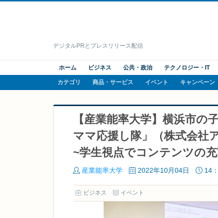
デジタルPRとプレスリリース配信
ホーム
ビジネス
公共・政治
テクノロジー・IT
カテゴリ
商品・サービス
イベント
キャンペーン
【産業能率大学】横浜市の子
ママ応援し隊」（株式会社
~学生視点でコンテンツの充
産業能率大学
2022年10月04日
14：
ビジネス
イベント