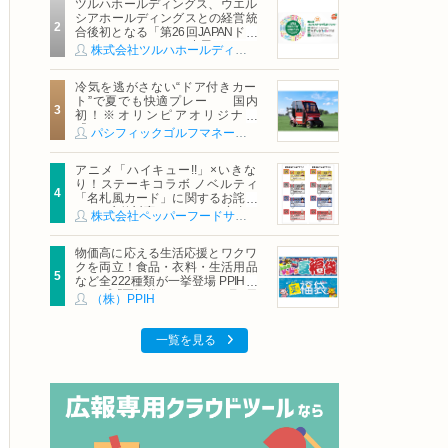
ツルハホールディングス、ウエル
シアホールディングスとの経営統
合後初となる「第26回JAPANドラ
ッグストアショー」に出展
株式会社ツルハホールディングス
冷気を逃がさない“ドア付きカー
ト”で夏でも快適プレー 国内
初！※オリンピアオリジナル
「AirCon Cart（エアコンカー
パシフィックゴルフマネージメント株式会社
ト）」導入 | ＰＧＭ
アニメ「ハイキュー!!」×いきな
り！ステーキコラボ ノベルティ
「名札風カード」に関するお詫び
および交換対応についてのご案内
株式会社ペッパーフードサービス
物価高に応える生活応援とワクワ
クを両立！食品・衣料・生活用品
など全222種類が一挙登場 PPIHグ
ループ「夏福袋」＆セール 8月6日
（株）PPIH
(木)より順次スタート
一覧を見る