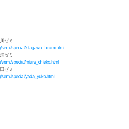
北川ゼミ
g/semi/special/kitagawa_hiromi.html
三浦ゼミ
g/semi/special/miura_chieko.html
矢田ゼミ
g/semi/special/yada_yuko.html