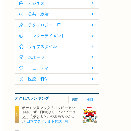
ビジネス
公共・政治
テクノロジー・IT
エンターテイメント
ライフスタイル
スポーツ
ビューティー
医療・科学
アクセスランキング
週間
月間
ポケモン夏マック「ハッピーセッ
ト編」 8月7日(金)より、ハッピーセ
ット『ポケモン』のおもちゃが期
間限定登場
日本マクドナルド株式会社