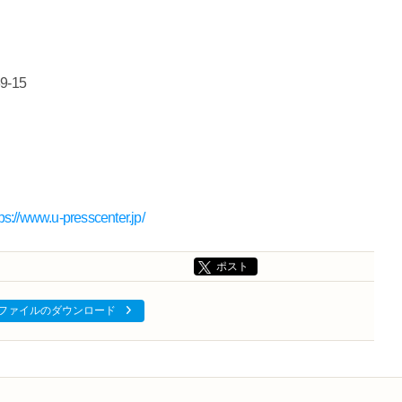
-15
tps://www.u-presscenter.jp/
ポスト
ファイルのダウンロード