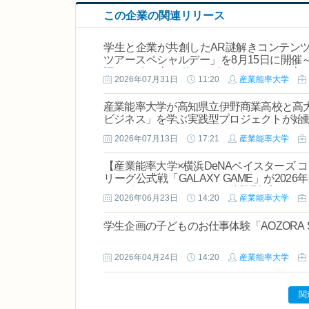
この企業の関連リリース
学生と企業が共創したAR謎解きコンテン
ツアースペシャルデー」を8月15日に開催
語る！ 人の心を動かす"楽しい"のつくり方
2026年07月31日
11:20
産業能率大学
産業能率大学が高知県立伊野商業高校と高
ビジネス」を学ぶ実践型プロジェクトが始
2026年07月13日
17:21
産業能率大学
【産業能率大学×横浜DeNAベイスターズ
リーグ公式戦「GALAXY GAME」が20
コラボフードやユニークな体験型ブースで
2026年06月23日
14:20
産業能率大学
学生企画の子どものお仕事体験「AOZORA Sou
2026年04月24日
14:20
産業能率大学
関